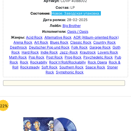
Артикул:
CDVP 4088002
Состав:
LP
Состояние:
Новое. Заводская упаковка.
Дата релиза:
28-02-2025
Лейбл:
Big Brother
Исполнители:
Oasis / Oasis
Жанры:
Acid Rock
Alternative Rock
AOR (Album-oriented Rock)
Arena Rock
Art Rock
Blues Rock
Classic Rock
Country Rock
Deathrock
Deutscher Pop und Rock
Folk Rock
Garage Rock
Goth
Rock
Hard Rock
Indie Rock
Jazz-Rock
Krautrock
Lovers Rock
Math Rock
Pop Rock
Post Rock
Prog Rock
Psychedelic Rock
Pub
Rock
Rock
Rockabilly
Rock'n'Roll/Rockabilly
Rock Opera
Rock &
Roll
Rocksteady
Soft Rock
Southern Rock
Space Rock
Stoner
Rock
Symphonic Rock
-22%