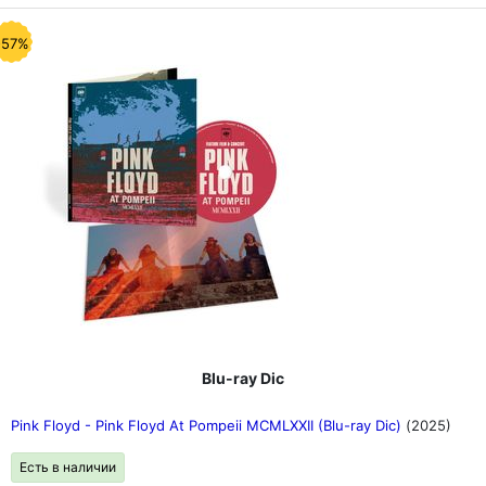
-57%
Blu-ray Dic
Pink Floyd - Pink Floyd At Pompeii MCMLXXII (Blu-ray Dic)
(2025)
Есть в наличии