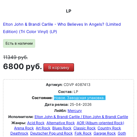
LP
Elton John & Brandi Carlile - Who Believes In Angels? (Limited
Edition) (Tri Color Vinyl) (LP)
Есть в наличии
11349
руб.
6800 руб.
В корзину
Артикул:
CDVP 4087413
Состав:
LP
Состояние:
Новое. Заводская упаковка.
Дата релиза:
25-04-2026
Лейбл:
Mercury
Исполнители:
Elton John & Brandi Carlile / Elton John & Brandi Carlile
Жанры:
Acid Rock
Alternative Rock
AOR (Album-oriented Rock)
Arena Rock
Art Rock
Blues Rock
Classic Rock
Country Rock
Deathrock
Deutscher Pop und Rock
Folk Rock
Garage Rock
Goth