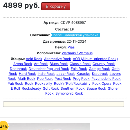
4899 руб.
В корзину
Артикул:
CDVP 4088957
Состав:
LP
Состояние:
Новое. Заводская упаковка.
Дата релиза:
22-11-2024
Лейбл:
Pias
Исполнители:
Warhaus / Warhaus
Жанры:
Acid Rock
Alternative Rock
AOR (Album-oriented Rock)
Arena Rock
Art Rock
Blues Rock
Classic Rock
Country Rock
Deathrock
Deutscher Pop und Rock
Folk Rock
Garage Rock
Goth
Rock
Hard Rock
Indie Rock
Jazz-Rock
Karaoke
Krautrock
Lovers
Rock
Math Rock
Pop Rock
Post Rock
Prog Rock
Psychedelic Rock
Pub Rock
Rock
Rockabilly
Rock'n'Roll/Rockabilly
Rock Opera
Rock
& Roll
Rocksteady
Soft Rock
Southern Rock
Space Rock
Stoner
Rock
Symphonic Rock
-45%