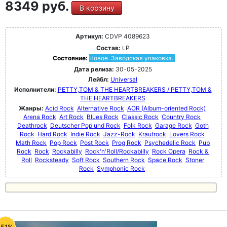
8349 руб.
В корзину
Артикул:
CDVP 4089623
Состав:
LP
Состояние:
Новое. Заводская упаковка.
Дата релиза:
30-05-2025
Лейбл:
Universal
Исполнители:
PETTY,TOM & THE HEARTBREAKERS / PETTY,TOM &
THE HEARTBREAKERS
Жанры:
Acid Rock
Alternative Rock
AOR (Album-oriented Rock)
Arena Rock
Art Rock
Blues Rock
Classic Rock
Country Rock
Deathrock
Deutscher Pop und Rock
Folk Rock
Garage Rock
Goth
Rock
Hard Rock
Indie Rock
Jazz-Rock
Krautrock
Lovers Rock
Math Rock
Pop Rock
Post Rock
Prog Rock
Psychedelic Rock
Pub
Rock
Rock
Rockabilly
Rock'n'Roll/Rockabilly
Rock Opera
Rock &
Roll
Rocksteady
Soft Rock
Southern Rock
Space Rock
Stoner
Rock
Symphonic Rock