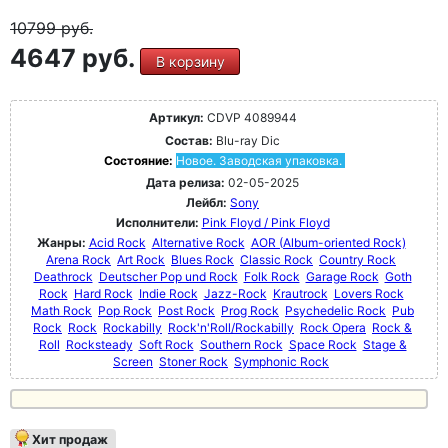
10799
руб.
4647 руб.
В корзину
Артикул:
CDVP 4089944
Состав:
Blu-ray Dic
Состояние:
Новое. Заводская упаковка.
Дата релиза:
02-05-2025
Лейбл:
Sony
Исполнители:
Pink Floyd / Pink Floyd
Жанры:
Acid Rock
Alternative Rock
AOR (Album-oriented Rock)
Arena Rock
Art Rock
Blues Rock
Classic Rock
Country Rock
Deathrock
Deutscher Pop und Rock
Folk Rock
Garage Rock
Goth
Rock
Hard Rock
Indie Rock
Jazz-Rock
Krautrock
Lovers Rock
Math Rock
Pop Rock
Post Rock
Prog Rock
Psychedelic Rock
Pub
Rock
Rock
Rockabilly
Rock'n'Roll/Rockabilly
Rock Opera
Rock &
Roll
Rocksteady
Soft Rock
Southern Rock
Space Rock
Stage &
Screen
Stoner Rock
Symphonic Rock
Хит продаж