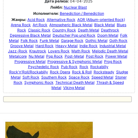
Дата релиза:
04-04-2025
Лейбл:
Nuclear Blast
Исполнители:
Benediction / Benediction
Жанры:
Acid Rock
Alternative Rock
AOR (Album-oriented Rock)
Arena Rock
Art Rock
Atmospheric Black Metal
Black Metal
Blues
Rock
Classic Rock
Country Rock
Death Metal
Deathrock
Depressive Black Metal
Deutscher Pop und Rock
Doom Metal
Folk
Metal
Folk Rock
Funk Metal
Garage Rock
Gothic Metal
Goth Rock
Groove Metal
Hard Rock
Heavy Metal
Indie Rock
Industrial Metal
Jazz-Rock
Krautrock
Lovers Rock
Math Rock
Melodic Death Metal
Metalcore
Nu Metal
Pop Rock
Post-Metal
Post Rock
Power Metal
Progressive Metal
Progressive & Symphonic Metal
Prog Rock
Psychedelic Rock
Pub Rock
Rock
Rockabilly
Rock'n'Roll/Rockabilly
Rock Opera
Rock & Roll
Rocksteady
Sludge
Metal
Soft Rock
Southern Rock
Space Rock
Speed Metal
Stoner
Rock
Symphonic Rock
Technical Death Metal
Thrash & Speed
Metal
Viking Metal