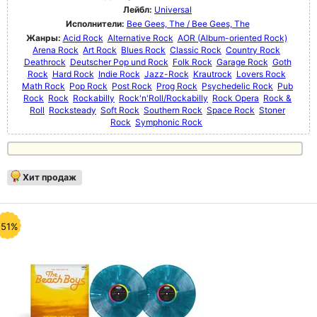
Лейбл:
Universal
Исполнители:
Bee Gees, The / Bee Gees, The
Жанры:
Acid Rock
Alternative Rock
AOR (Album-oriented Rock)
Arena Rock
Art Rock
Blues Rock
Classic Rock
Country Rock
Deathrock
Deutscher Pop und Rock
Folk Rock
Garage Rock
Goth
Rock
Hard Rock
Indie Rock
Jazz-Rock
Krautrock
Lovers Rock
Math Rock
Pop Rock
Post Rock
Prog Rock
Psychedelic Rock
Pub
Rock
Rock
Rockabilly
Rock'n'Roll/Rockabilly
Rock Opera
Rock &
Roll
Rocksteady
Soft Rock
Southern Rock
Space Rock
Stoner
Rock
Symphonic Rock
Хит продаж
-51%