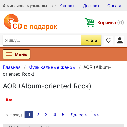
4 миллиона музыкальных записей на Виниле, CD и DVD
Контакты
Доставка
Оплата
Корзина
(0)
Найти
Меню
Главная
Музыкальные жанры
AOR (Album-
oriented Rock)
AOR (Album-oriented Rock)
Все
1
2
3
4
5
< Назад
Далее >
>>