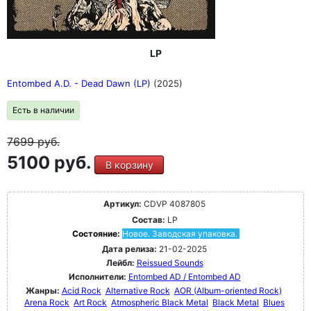
LP
Entombed A.D. - Dead Dawn (LP)
(2025)
Есть в наличии
7699
руб.
5100 руб.
В корзину
Артикул:
CDVP 4087805
Состав:
LP
Состояние:
Новое. Заводская упаковка.
Дата релиза:
21-02-2025
Лейбл:
Reissued Sounds
Исполнители:
Entombed AD / Entombed AD
Жанры:
Acid Rock
Alternative Rock
AOR (Album-oriented Rock)
Arena Rock
Art Rock
Atmospheric Black Metal
Black Metal
Blues