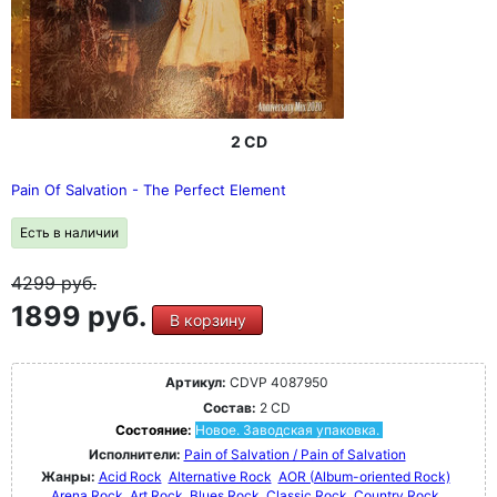
2 CD
Pain Of Salvation - The Perfect Element
Есть в наличии
4299
руб.
1899 руб.
В корзину
Артикул:
CDVP 4087950
Состав:
2 CD
Состояние:
Новое. Заводская упаковка.
Исполнители:
Pain of Salvation / Pain of Salvation
Жанры:
Acid Rock
Alternative Rock
AOR (Album-oriented Rock)
Arena Rock
Art Rock
Blues Rock
Classic Rock
Country Rock