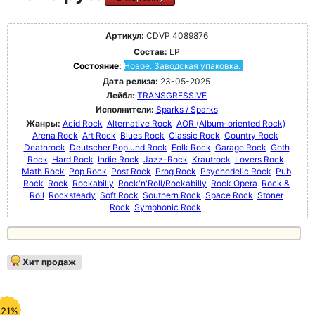
Артикул:
CDVP 4089876
Состав:
LP
Состояние:
Новое. Заводская упаковка.
Дата релиза:
23-05-2025
Лейбл:
TRANSGRESSIVE
Исполнители:
Sparks / Sparks
Жанры:
Acid Rock
Alternative Rock
AOR (Album-oriented Rock)
Arena Rock
Art Rock
Blues Rock
Classic Rock
Country Rock
Deathrock
Deutscher Pop und Rock
Folk Rock
Garage Rock
Goth
Rock
Hard Rock
Indie Rock
Jazz-Rock
Krautrock
Lovers Rock
Math Rock
Pop Rock
Post Rock
Prog Rock
Psychedelic Rock
Pub
Rock
Rock
Rockabilly
Rock'n'Roll/Rockabilly
Rock Opera
Rock &
Roll
Rocksteady
Soft Rock
Southern Rock
Space Rock
Stoner
Rock
Symphonic Rock
Хит продаж
-21%