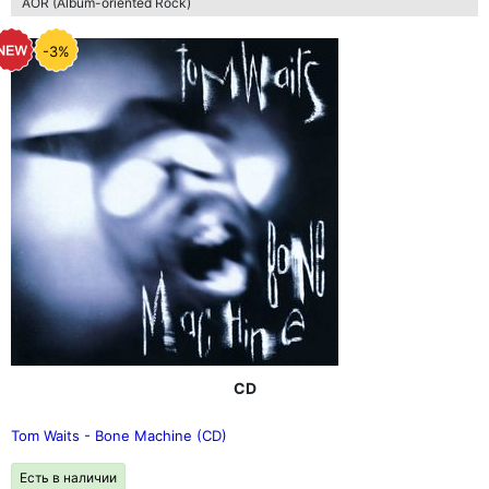
AOR (Album-oriented Rock)
-3%
CD
Tom Waits - Bone Machine (CD)
Есть в наличии