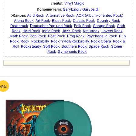
Лейбл:
Vinyl Magic
Исполнители:
Garybaldi / Garybaldi
Жанры:
Acid Rock
Alternative Rock
AOR (Album-oriented Rock)
Arena Rock
Art Rock
Blues Rock
Classic Rock
Country Rock
Deathrock
Deutscher Pop und Rock
Folk Rock
Garage Rock
Goth
Rock
Hard Rock
Indie Rock
Jazz-Rock
Krautrock
Lovers Rock
Math Rock
Pop Rock
Post Rock
Prog Rock
Psychedelic Rock
Pub
Rock
Rock
Rockabilly
Rock'n'Roll/Rockabilly
Rock Opera
Rock &
Roll
Rocksteady
Soft Rock
Southern Rock
Space Rock
Stoner
Rock
Symphonic Rock
-9%