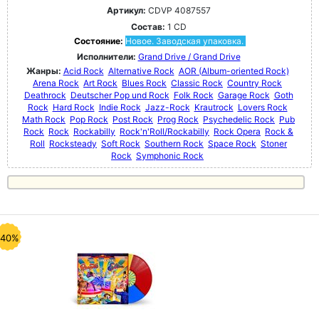
Артикул:
CDVP 4087557
Состав:
1 CD
Состояние:
Новое. Заводская упаковка.
Исполнители:
Grand Drive / Grand Drive
Жанры:
Acid Rock
Alternative Rock
AOR (Album-oriented Rock)
Arena Rock
Art Rock
Blues Rock
Classic Rock
Country Rock
Deathrock
Deutscher Pop und Rock
Folk Rock
Garage Rock
Goth
Rock
Hard Rock
Indie Rock
Jazz-Rock
Krautrock
Lovers Rock
Math Rock
Pop Rock
Post Rock
Prog Rock
Psychedelic Rock
Pub
Rock
Rock
Rockabilly
Rock'n'Roll/Rockabilly
Rock Opera
Rock &
Roll
Rocksteady
Soft Rock
Southern Rock
Space Rock
Stoner
Rock
Symphonic Rock
-40%