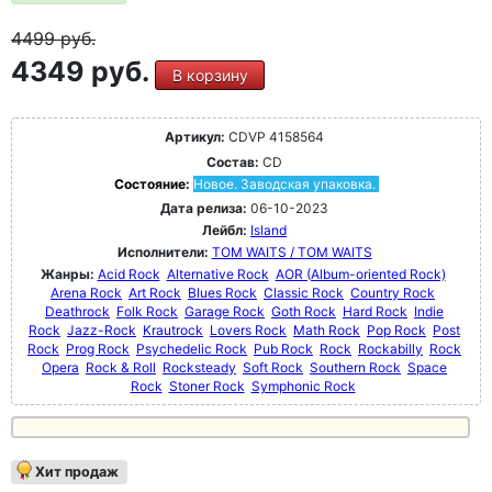
4499
руб.
4349 руб.
В корзину
Артикул:
CDVP 4158564
Состав:
CD
Состояние:
Новое. Заводская упаковка.
Дата релиза:
06-10-2023
Лейбл:
Island
Исполнители:
TOM WAITS / TOM WAITS
Жанры:
Acid Rock
Alternative Rock
AOR (Album-oriented Rock)
Arena Rock
Art Rock
Blues Rock
Classic Rock
Country Rock
Deathrock
Folk Rock
Garage Rock
Goth Rock
Hard Rock
Indie
Rock
Jazz-Rock
Krautrock
Lovers Rock
Math Rock
Pop Rock
Post
Rock
Prog Rock
Psychedelic Rock
Pub Rock
Rock
Rockabilly
Rock
Opera
Rock & Roll
Rocksteady
Soft Rock
Southern Rock
Space
Rock
Stoner Rock
Symphonic Rock
Хит продаж