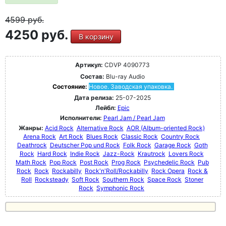
4599
руб.
4250 руб.
В корзину
Артикул:
CDVP 4090773
Состав:
Blu-ray Audio
Состояние:
Новое. Заводская упаковка.
Дата релиза:
25-07-2025
Лейбл:
Epic
Исполнители:
Pearl Jam / Pearl Jam
Жанры:
Acid Rock
Alternative Rock
AOR (Album-oriented Rock)
Arena Rock
Art Rock
Blues Rock
Classic Rock
Country Rock
Deathrock
Deutscher Pop und Rock
Folk Rock
Garage Rock
Goth
Rock
Hard Rock
Indie Rock
Jazz-Rock
Krautrock
Lovers Rock
Math Rock
Pop Rock
Post Rock
Prog Rock
Psychedelic Rock
Pub
Rock
Rock
Rockabilly
Rock'n'Roll/Rockabilly
Rock Opera
Rock &
Roll
Rocksteady
Soft Rock
Southern Rock
Space Rock
Stoner
Rock
Symphonic Rock