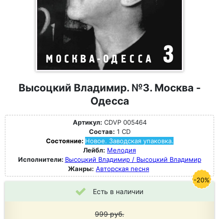
Высоцкий Владимир. №3. Москва -
Одесса
Артикул:
CDVP 005464
Состав:
1 CD
Состояние:
Новое. Заводская упаковка.
Лейбл:
Мелодия
Исполнители:
Высоцкий Владимир / Высоцкий Владимир
Жанры:
Авторская песня
-20%
Есть в наличии
999
руб.