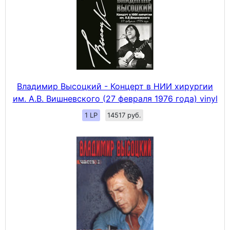
Владимир Высоцкий - Концерт в НИИ хирургии
им. А.В. Вишневского (27 февраля 1976 года) vinyl
1 LP
14517 руб.