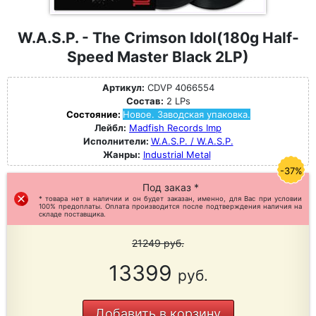
W.A.S.P. - The Crimson Idol(180g Half-
Speed Master Black 2LP)
Артикул:
CDVP 4066554
Состав:
2 LPs
Состояние:
Новое. Заводская упаковка.
Лейбл:
Madfish Records Imp
Исполнители:
W.A.S.P. / W.A.S.P.
Жанры:
Industrial Metal
-37%
Под заказ *
* товара нет в наличии и он будет заказан, именно, для Вас при условии
100% предоплаты. Оплата производится после подтверждения наличия на
складе поставщика.
21249
руб.
13399
руб.
Добавить в корзину