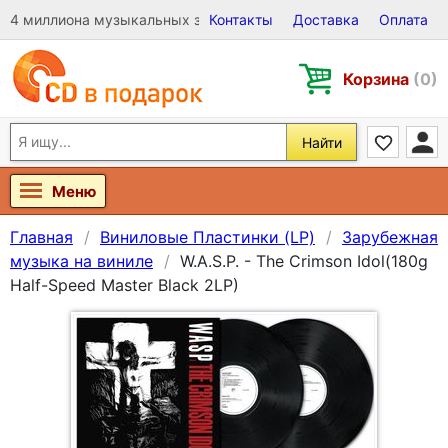
4 миллиона музыкальных записей на Виниле, CD и DVD
Контакты
Доставка
Оплата
Корзина
(0)
Найти
Меню
Главная
Виниловые Пластинки (LP)
Зарубежная
музыка на виниле
W.A.S.P. - The Crimson Idol(180g
Half-Speed Master Black 2LP)