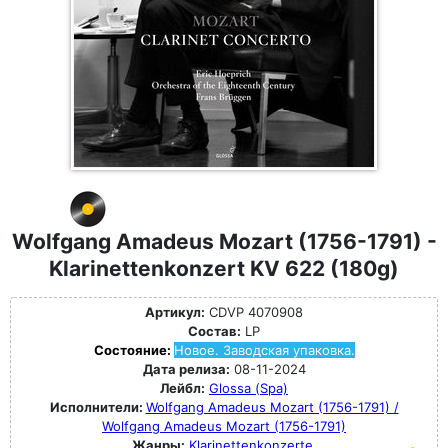
Wolfgang Amadeus Mozart (1756-1791) -
Klarinettenkonzert KV 622 (180g)
Артикул:
CDVP 4070908
Состав:
LP
Состояние:
Новое. Заводская упаковка.
Дата релиза:
08-11-2024
Лейбл:
Glossa (Spa)
Исполнители:
Wolfgang Amadeus Mozart (1756-1791) /
Wolfgang Amadeus Mozart (1756-1791)
Жанры:
Klarinettenkonzerte