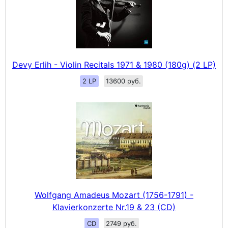
Devy Erlih - Violin Recitals 1971 & 1980 (180g) (2 LP)
2 LP
13600 руб.
Wolfgang Amadeus Mozart (1756-1791) -
Klavierkonzerte Nr.19 & 23 (CD)
CD
2749 руб.