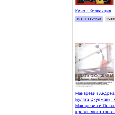
Кино - Коллекция
15 CD, 1 BoxSet
1599
Макаревич Андрей
Булата Окуджавы. 
Макаревич и Орке
креольского танго.