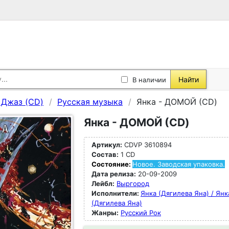
Найти
В наличии
, Джаз (CD)
Русская музыка
Янка - ДОМОЙ (CD)
Янка - ДОМОЙ (CD)
Артикул:
CDVP 3610894
Состав:
1 CD
Состояние:
Новое. Заводская упаковка.
Дата релиза:
20-09-2009
Лейбл:
Выргород
Исполнители:
Янка (Дягилева Яна) / Янк
(Дягилева Яна)
Жанры:
Русский Рок