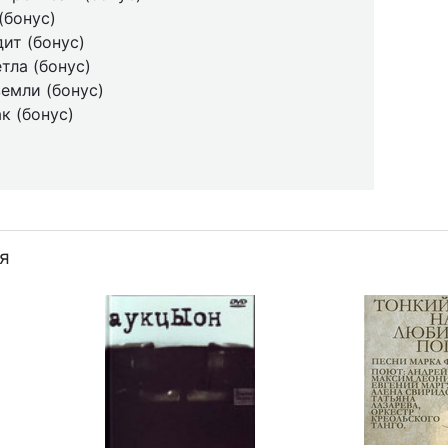
(бонус)
ит (бонус)
етла (бонус)
земли (бонус)
ак (бонус)
я