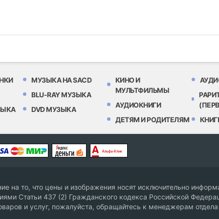
НКИ
МУЗЫКА НА SACD
КИНО И
АУДИ
МУЛЬТФИЛЬМЫ
BLU-RAY МУЗЫКА
РАРИ
АУДИОКНИГИ
(ПЕР
ЗЫКА
DVD МУЗЫКА
ДЕТЯМ И РОДИТЕЛЯМ
КНИГ
е на то, что цены и изображения носят исключительно информа
ями Статьи 437 (2) Гражданского кодекса Российской Федерац
оваров и услуг, пожалуйста, обращайтесь к менеджерам отдела