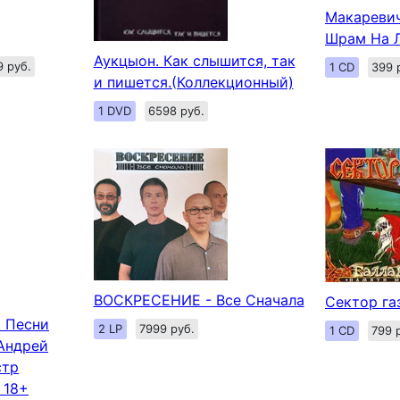
Макаревич
Шрам На 
Аукцыон. Как слышится, так
9 руб.
1 CD
399 
и пишется.(Коллекционный)
1 DVD
6598 руб.
ВОСКРЕСЕНИЕ - Все Сначала
Сектор га
. Песни
2 LP
7999 руб.
1 CD
799 
Андрей
стр
 18+