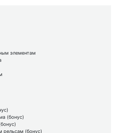
нным элементам
а
м
нус)
ма (бонус)
(бонус)
м рельсам (бонус)