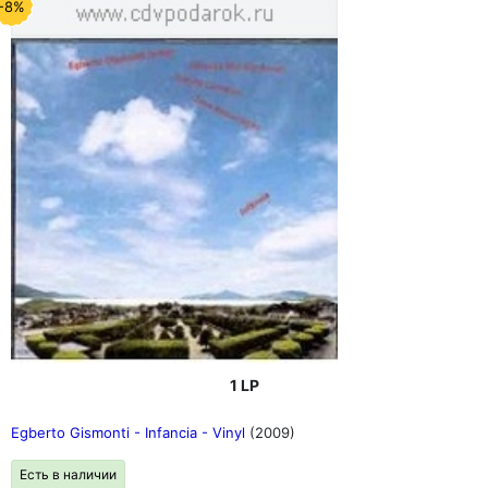
-8%
1 LP
Egberto Gismonti - Infancia - Vinyl
(2009)
Есть в наличии