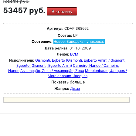
58349
руб.
53457 руб.
В корзину
Артикул:
CDVP 368662
Состав:
LP
Состояние:
Новое. Заводская упаковка.
Дата релиза:
01-10-2009
Лейбл:
ECM
Исполнители:
Gismonti, Egberto (Gismonti, Egberto Amin) / Gismonti,
Egberto (Gismonti, Egberto Amin)
Carneiro, Nando / Carneiro,
Nando
Assumpção, Zeca / Assumpção, Zeca
Morelenbaum, Jacques /
Morelenbaum, Jacques
Показать больше
Жанры:
Джаз