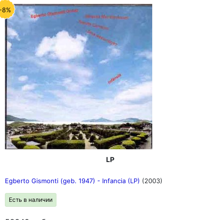
-8%
LP
Egberto Gismonti (geb. 1947) - Infancia (LP)
(2003)
Есть в наличии