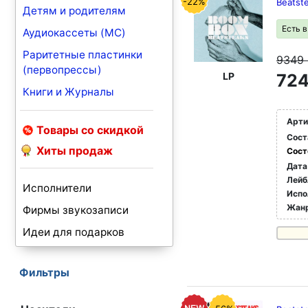
-22%
Beatst
Детям и родителям
Есть 
Аудиокассеты (MC)
Раритетные пластинки
9349
(первопрессы)
LP
724
Книги и Журналы
Арти
Товары со скидкой
Сост
Хиты продаж
Сост
Дата
Лейб
Исполнители
Испо
Жан
Фирмы звукозаписи
Идеи для подарков
Фильтры