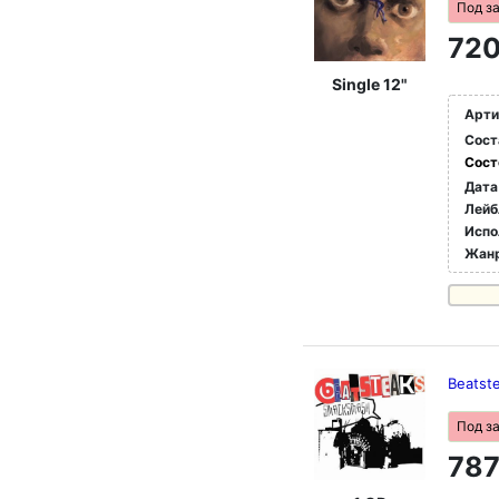
Под з
720
Single 12"
Арти
Сост
Сост
Дата
Лейб
Испо
Жан
Beatst
Под з
787