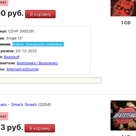
аказ
0 руб.
В корзину
1 CD
кул:
CDVP 3955291
ав:
Single 12"
ояние:
Новое. Заводская упаковка.
 релиза:
30-12-2022
л:
Beatstuff
лнители:
Beatsteaks / Beatsteaks
ры:
Alternative/Grunge
eaks - Smack Smash
(2004)
аказ
3 руб.
В корзину