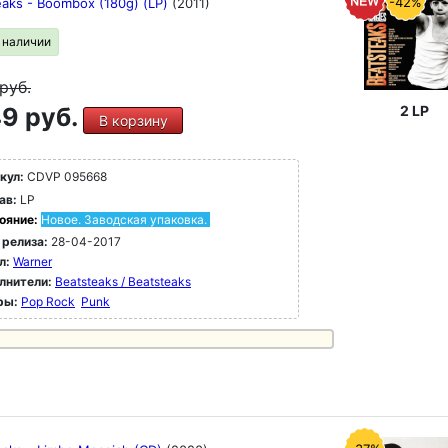
-42%
eaks - Boombox (180g) (LP)
(2011)
в наличии
руб.
9 руб.
2 LP
В корзину
кул:
CDVP 095668
ав:
LP
ояние:
Новое. Заводская упаковка.
 релиза:
28-04-2017
л:
Warner
лнители:
Beatsteaks / Beatsteaks
ры:
Pop Rock
Punk