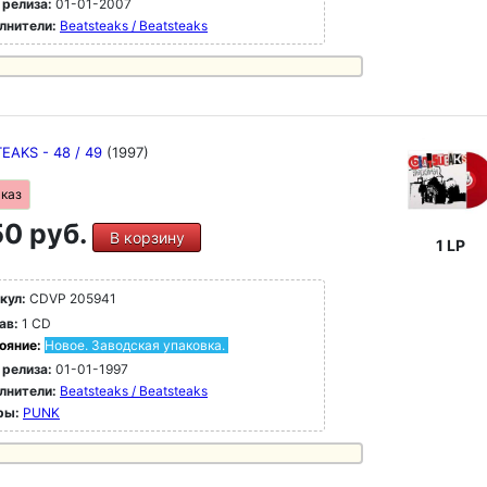
 релиза:
01-01-2007
лнители:
Beatsteaks / Beatsteaks
EAKS - 48 / 49
(1997)
аказ
0 руб.
В корзину
1 LP
кул:
CDVP 205941
ав:
1 CD
ояние:
Новое. Заводская упаковка.
 релиза:
01-01-1997
лнители:
Beatsteaks / Beatsteaks
ры:
PUNK