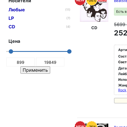
Носители
-56%
Beatst
Любые
(11)
Есть 
LP
(7)
5699
CD
(4)
CD
252
Цена
Арти
Сост
Сост
Дата
Лейб
Испо
Жан
Rock