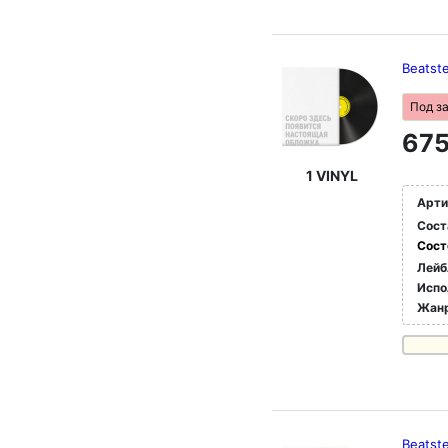
Beatst
Под з
675
1 VINYL
Арти
Сост
Сост
Лейб
Испо
Жан
Beatste