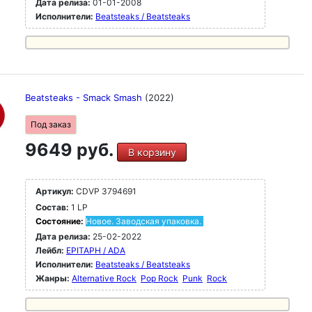
Дата релиза:
01-01-2008
Исполнители:
Beatsteaks / Beatsteaks
Beatsteaks - Smack Smash
(2022)
Под заказ
9649 руб.
В корзину
Артикул:
CDVP 3794691
Состав:
1 LP
Состояние:
Новое. Заводская упаковка.
Дата релиза:
25-02-2022
Лейбл:
EPITAPH / ADA
Исполнители:
Beatsteaks / Beatsteaks
Жанры:
Alternative Rock
Pop Rock
Punk
Rock