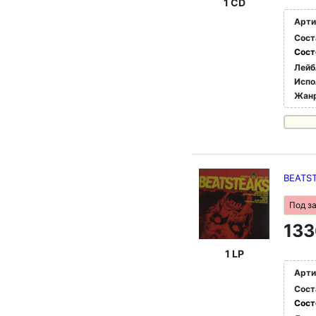
1 CD
Арти
Сост
Сост
Лейб
Испо
Жан
BEATST
Под з
133
1 LP
Арти
Сост
Сост