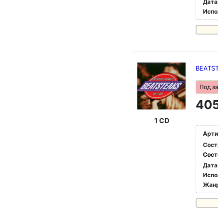
Дата
Испо
BEATST
Под з
405
1 CD
Арти
Сост
Сост
Дата
Испо
Жан