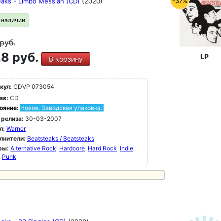
-37%
eaks - Limbo Messiah (CD)
(2020)
в наличии
руб.
8 руб.
LP
В корзину
кул:
CDVP 073054
ав:
CD
ояние:
Новое. Заводская упаковка.
 релиза:
30-03-2007
л:
Warner
лнители:
Beatsteaks / Beatsteaks
ры:
Alternative Rock
Hardcore
Hard Rock
Indie
Punk