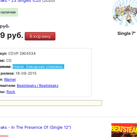
aks - 23 Singles (CD)
(2020)
в наличии
руб.
9 руб.
Single 7"
В корзину
кул:
CDVP 2904534
ав:
CD
ояние:
Новое. Заводская упаковка.
 релиза:
18-09-2015
л:
Warner
лнители:
Beatsteaks / Beatsteaks
ры:
Rock
aks - In The Presence Of (Single 12")