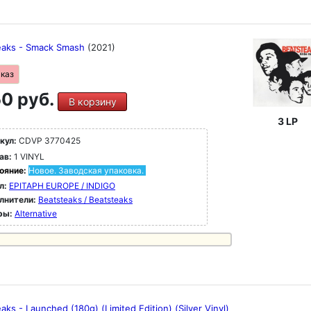
eaks - Smack Smash
(2021)
аказ
0 руб.
В корзину
3 LP
кул:
CDVP 3770425
ав:
1 VINYL
ояние:
Новое. Заводская упаковка.
л:
EPITAPH EUROPE / INDIGO
лнители:
Beatsteaks / Beatsteaks
ры:
Alternative
aks - Launched (180g) (Limited Edition) (Silver Vinyl)