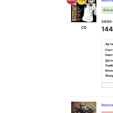
-75%
Beatste
Есть 
5699
CD
144
Арти
Сост
Сост
Дата
Лейб
Испо
Жан
Beatste