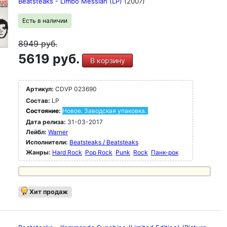
Beatsteaks - Limbo Messiah (LP)
(2007)
Есть в наличии
8949
руб.
5619 руб.
В корзину
Артикул:
CDVP 023690
Состав:
LP
Состояние:
Новое. Заводская упаковка.
Дата релиза:
31-03-2017
Лейбл:
Warner
Исполнители:
Beatsteaks / Beatsteaks
Жанры:
Hard Rock
Pop Rock
Punk
Rock
Панк-рок
Хит продаж