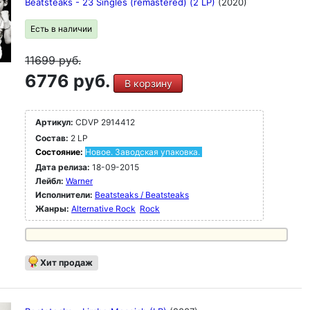
Beatsteaks - 23 Singles (remastered) (2 LP)
(2020)
Есть в наличии
11699
руб.
6776 руб.
В корзину
Артикул:
CDVP 2914412
Состав:
2 LP
Состояние:
Новое. Заводская упаковка.
Дата релиза:
18-09-2015
Лейбл:
Warner
Исполнители:
Beatsteaks / Beatsteaks
Жанры:
Alternative Rock
Rock
Хит продаж