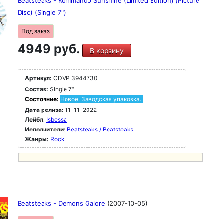
Beatsteaks - Kommando Sunshine (Limited Edition) (Picture
Disc) (Single 7")
Под заказ
4949 руб.
В корзину
Артикул:
CDVP 3944730
Состав:
Single 7"
Состояние:
Новое. Заводская упаковка.
Дата релиза:
11-11-2022
Лейбл:
Isbessa
Исполнители:
Beatsteaks / Beatsteaks
Жанры:
Rock
Beatsteaks - Demons Galore
(2007-10-05)