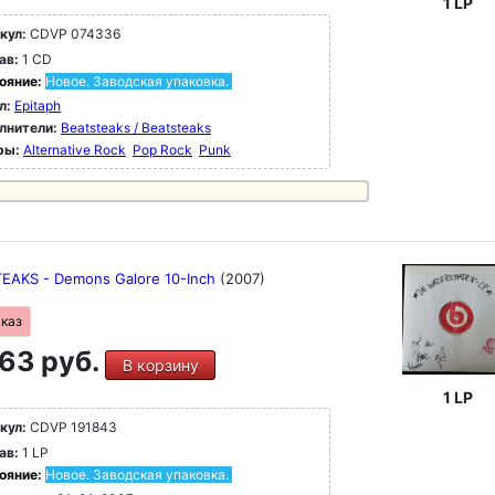
1 LP
кул:
CDVP 074336
ав:
1 CD
ояние:
Новое. Заводская упаковка.
л:
Epitaph
лнители:
Beatsteaks / Beatsteaks
ры:
Alternative Rock
Pop Rock
Punk
EAKS - Demons Galore 10-Inch
(2007)
аказ
63 руб.
В корзину
1 LP
кул:
CDVP 191843
ав:
1 LP
ояние:
Новое. Заводская упаковка.