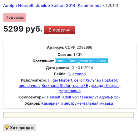
Adolph Henselt: Jubilee Edition 2014: Kammermusik
(2014)
Под заказ
5299 руб.
В корзину
Артикул:
CDVP 2092996
Состав:
1 CD
Состояние:
Новое. Заводская упаковка.
Дата релиза:
01-01-2014
Лейбл:
Querstand
Исполнители:
Hilger Norbert, cello / Хильгер Норберт,
виолончель
Burkhardt Stefan, piano / Буркхардт Стефан,
фортепиано
Композиторы:
Henselt, Adolf von / Гензельт Адольф фон
Жанры:
Камерная и инструментальная музыка
Хит продаж