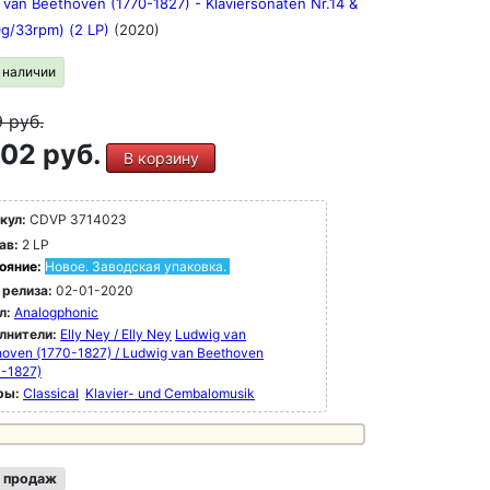
van Beethoven (1770-1827) - Klaviersonaten Nr.14 &
0g/33rpm) (2 LP)
(2020)
в наличии
9
руб.
02 руб.
В корзину
кул:
CDVP 3714023
ав:
2 LP
ояние:
Новое. Заводская упаковка.
 релиза:
02-01-2020
л:
Analogphonic
лнители:
Elly Ney / Elly Ney
Ludwig van
oven (1770-1827) / Ludwig van Beethoven
0-1827)
ры:
Classical
Klavier- und Cembalomusik
 продаж