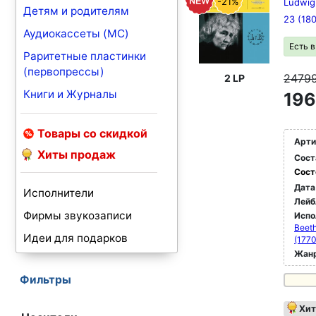
-21%
Ludwig 
Детям и родителям
23 (18
Аудиокассеты (MC)
Есть 
Раритетные пластинки
(первопрессы)
2479
2 LP
Книги и Журналы
196
Товары со скидкой
Арти
Хиты продаж
Сост
Сост
Дата
Исполнители
Лейб
Фирмы звукозаписи
Испо
Beeth
Идеи для подарков
(177
Жан
Фильтры
Хит