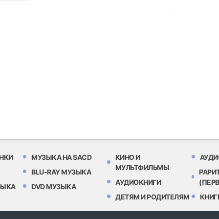
НКИ
МУЗЫКА НА SACD
КИНО И
АУДИ
МУЛЬТФИЛЬМЫ
BLU-RAY МУЗЫКА
РАРИ
АУДИОКНИГИ
(ПЕР
ЗЫКА
DVD МУЗЫКА
ДЕТЯМ И РОДИТЕЛЯМ
КНИГ