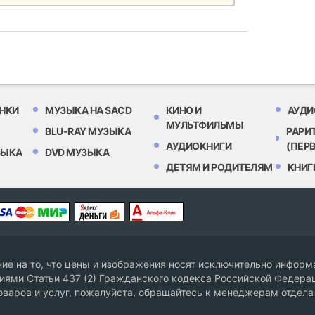
НКИ
МУЗЫКА НА SACD
КИНО И
АУДИ
МУЛЬТФИЛЬМЫ
BLU-RAY МУЗЫКА
РАРИ
АУДИОКНИГИ
(ПЕР
ЗЫКА
DVD МУЗЫКА
ДЕТЯМ И РОДИТЕЛЯМ
КНИГ
е на то, что цены и изображения носят исключительно информа
ями Статьи 437 (2) Гражданского кодекса Российской Федерац
оваров и услуг, пожалуйста, обращайтесь к менеджерам отдела