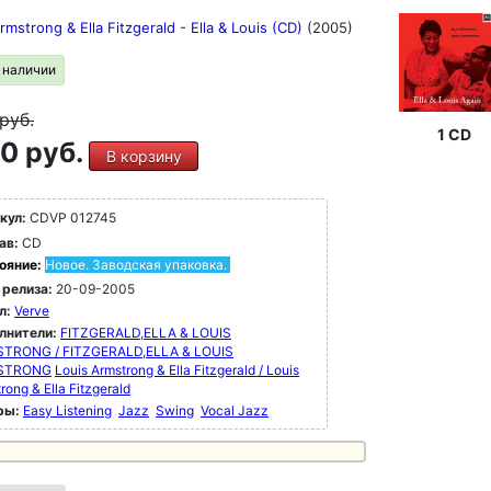
rmstrong & Ella Fitzgerald - Ella & Louis (CD)
(2005)
в наличии
руб.
1 CD
0 руб.
В корзину
кул:
CDVP 012745
ав:
CD
ояние:
Новое. Заводская упаковка.
 релиза:
20-09-2005
л:
Verve
лнители:
FITZGERALD,ELLA & LOUIS
TRONG / FITZGERALD,ELLA & LOUIS
STRONG
Louis Armstrong & Ella Fitzgerald / Louis
rong & Ella Fitzgerald
ры:
Easy Listening
Jazz
Swing
Vocal Jazz