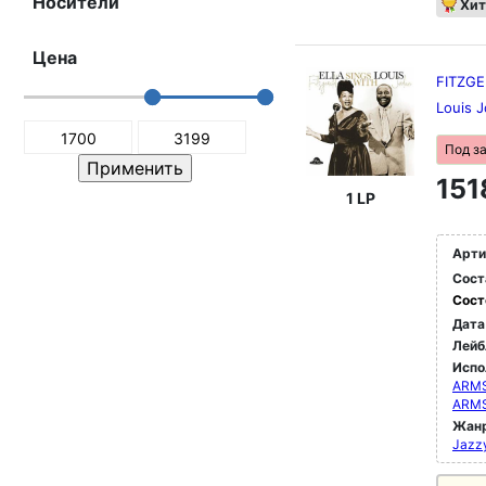
Носители
Хит
Цена
FITZGE
Louis 
Под з
151
1 LP
Арти
Сост
Сост
Дата
Лейб
Испо
ARMS
ARM
Жан
Jazz