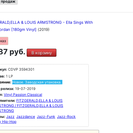
 продаж
RALD,ELLA & LOUIS ARMSTRONG - Ella Sings With
Jordan [180gm Vinyl]
(2019)
аказ
87 руб.
В корзину
кул:
CDVP 3594301
ав:
1 LP
ояние:
Новое. Заводская упаковка.
 релиза:
19-07-2019
л:
Vinyl Passion Classical
лнители:
FITZGERALD,ELLA & LOUIS
TRONG / FITZGERALD,ELLA & LOUIS
STRONG
ры:
Jazz
Jazzdance
Jazz-Funk
Jazz-Rock
y Hip-Hop