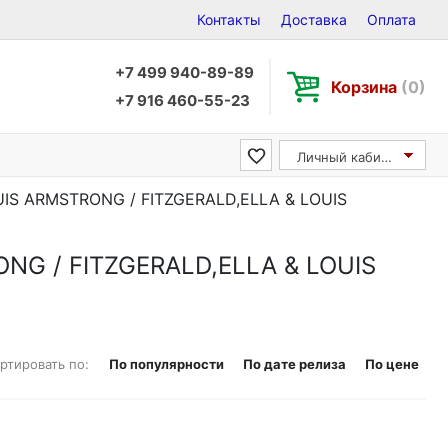
Контакты
Доставка
Оплата
+7 499 940-89-89
Корзина
(0)
+7 916 460-55-23
Личный кабинет
UIS ARMSTRONG / FITZGERALD,ELLA & LOUIS
ONG / FITZGERALD,ELLA & LOUIS
ртировать по:
По популярности
По дате релиза
По цене