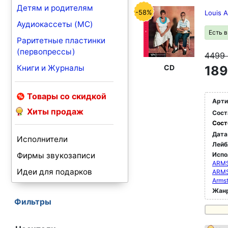
Детям и родителям
-58%
Louis A
Аудиокассеты (MC)
Есть 
Раритетные пластинки
(первопрессы)
4499
Книги и Журналы
CD
189
Товары со скидкой
Арти
Хиты продаж
Сост
Сост
Дата
Исполнители
Лейб
Фирмы звукозаписи
Испо
ARMS
Идеи для подарков
ARM
Armst
Жан
Фильтры