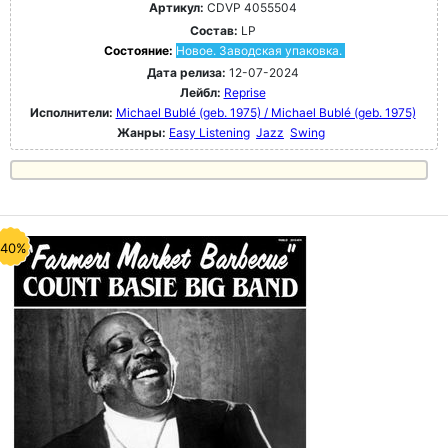
Артикул:
CDVP 4055504
Состав:
LP
Состояние:
Новое. Заводская упаковка.
Дата релиза:
12-07-2024
Лейбл:
Reprise
Исполнители:
Michael Bublé (geb. 1975) / Michael Bublé (geb. 1975)
Жанры:
Easy Listening
Jazz
Swing
-40%