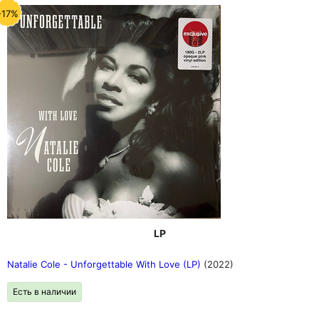
любое время.
-17%
На этом обширном платиновом сборнике 3LP собрано
множество прекрасных музыкальных воспоминаний,
отражающих лучшие дни Rat Pack.
LP
Natalie Cole - Unforgettable With Love (LP)
(2022)
Есть в наличии