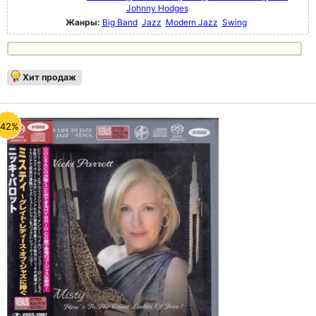
Johnny Hodges
Жанры:
Big Band
Jazz
Modern Jazz
Swing
Хит продаж
-42%