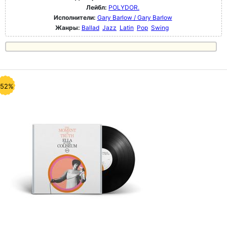
Лейбл:
POLYDOR.
Исполнители:
Gary Barlow / Gary Barlow
Жанры:
Ballad
Jazz
Latin
Pop
Swing
-52%