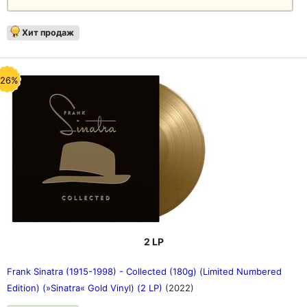
Хит продаж
-26%
2 LP
Frank Sinatra (1915-1998) - Collected (180g) (Limited Numbered
Edition) (»Sinatra« Gold Vinyl) (2 LP)
(2022)