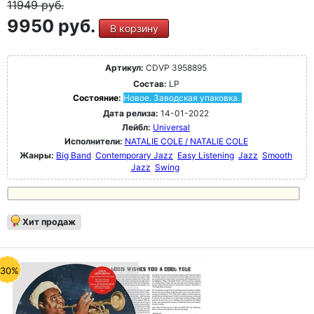
11949
руб.
9950 руб.
В корзину
Артикул:
CDVP 3958895
Состав:
LP
Состояние:
Новое. Заводская упаковка.
Дата релиза:
14-01-2022
Лейбл:
Universal
Исполнители:
NATALIE COLE / NATALIE COLE
Жанры:
Big Band
Contemporary Jazz
Easy Listening
Jazz
Smooth
Jazz
Swing
Хит продаж
-30%