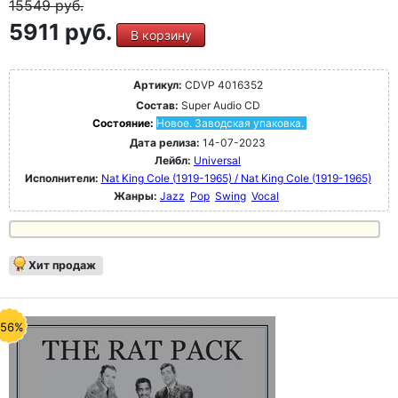
15549
руб.
5911 руб.
В корзину
Артикул:
CDVP 4016352
Состав:
Super Audio CD
Состояние:
Новое. Заводская упаковка.
Дата релиза:
14-07-2023
Лейбл:
Universal
Исполнители:
Nat King Cole (1919-1965) / Nat King Cole (1919-1965)
Жанры:
Jazz
Pop
Swing
Vocal
Хит продаж
-56%