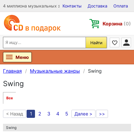
4 миллиона музыкальных записей на Виниле, CD и DVD
Контакты
Доставка
Оплата
Корзина
(0)
Найти
Меню
Главная
Музыкальные жанры
Swing
Swing
Все
1
2
3
4
5
< Назад
Далее >
>>
Swing