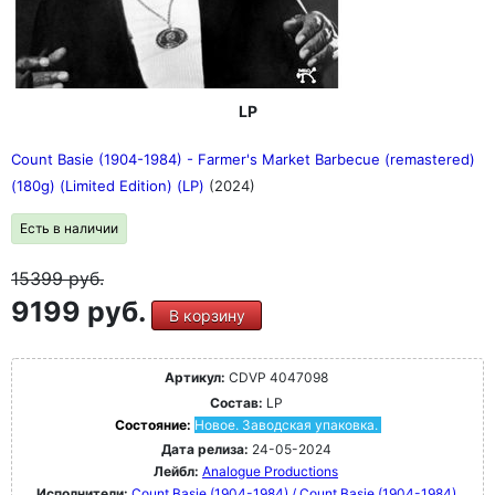
LP
Count Basie (1904-1984) - Farmer's Market Barbecue (remastered)
(180g) (Limited Edition) (LP)
(2024)
Есть в наличии
15399
руб.
9199 руб.
В корзину
Артикул:
CDVP 4047098
Состав:
LP
Состояние:
Новое. Заводская упаковка.
Дата релиза:
24-05-2024
Лейбл:
Analogue Productions
Исполнители:
Count Basie (1904-1984) / Count Basie (1904-1984)