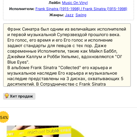
Лейбл:
Music On Vinyl
Исполнители:
Frank Sinatra (1915-1998) / Frank Sinatra (1915-1998)
Жанры:
Jazz
Swing
Фрэнк Синатра был одним из величайших исполнителей
и первой музыкальной Суперзвездой прошлого века.
Его голос, его время и его Его голос и исполнение
задают стандарты для певцов с тех пор. Даже
современные Исполнители, такие как Майкл Баббл,
Джейми Каллум и Робби Уильямс, вдохновляются "Ol'
Blue Eyes".
В альбоме Frank Sinatra "Collected" его карьера и
музыкальное наследие Его карьера и музыкальное
наследие представлены на 3 дисках, охватывающих 5
десятилетий. В Сотрудничестве с Frank Sinatra
Enterprises, 74 записи на диске "Collected на диске
"Collected" представлены не только его самые
Хит продаж
известные песни, но и некоторые из его альбомные
треки и совместные работы с Каунтом Бэйси, Куинси
Джонсом и его дочерью его дочерью Нэнси - все это
показывает, каким разносторонним артистом он был.
-54%
Фрэнк Синатра был одним из величайших исполнителей
и первой музыкальной суперзвездой прошлого века.
Его голос, тембр и подача задают стандарты для