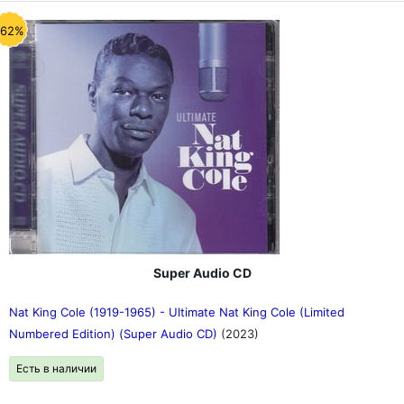
-62%
Super Audio CD
Nat King Cole (1919-1965) - Ultimate Nat King Cole (Limited
Numbered Edition) (Super Audio CD)
(2023)
Есть в наличии