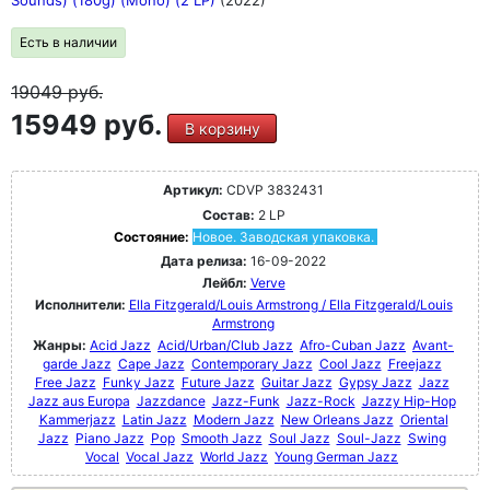
Sounds) (180g) (Mono) (2 LP)
(2022)
Есть в наличии
19049
руб.
15949 руб.
В корзину
Артикул:
CDVP 3832431
Состав:
2 LP
Состояние:
Новое. Заводская упаковка.
Дата релиза:
16-09-2022
Лейбл:
Verve
Исполнители:
Ella Fitzgerald/Louis Armstrong / Ella Fitzgerald/Louis
Armstrong
Жанры:
Acid Jazz
Acid/Urban/Club Jazz
Afro-Cuban Jazz
Avant-
garde Jazz
Cape Jazz
Contemporary Jazz
Cool Jazz
Freejazz
Free Jazz
Funky Jazz
Future Jazz
Guitar Jazz
Gypsy Jazz
Jazz
Jazz aus Europa
Jazzdance
Jazz-Funk
Jazz-Rock
Jazzy Hip-Hop
Kammerjazz
Latin Jazz
Modern Jazz
New Orleans Jazz
Oriental
Jazz
Piano Jazz
Pop
Smooth Jazz
Soul Jazz
Soul-Jazz
Swing
Vocal
Vocal Jazz
World Jazz
Young German Jazz