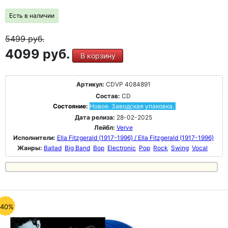
Есть в наличии
5499
руб.
4099 руб.
В корзину
Артикул:
CDVP 4084891
Состав:
CD
Состояние:
Новое. Заводская упаковка.
Дата релиза:
28-02-2025
Лейбл:
Verve
Исполнители:
Ella Fitzgerald (1917-1996) / Ella Fitzgerald (1917-1996)
Жанры:
Ballad
Big Band
Bop
Electronic
Pop
Rock
Swing
Vocal
-40%