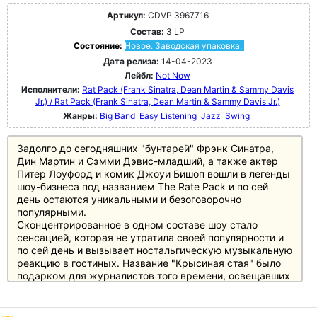
Артикул:
CDVP 3967716
Состав:
3 LP
Состояние:
Новое. Заводская упаковка.
Дата релиза:
14-04-2023
Лейбл:
Not Now
Исполнители:
Rat Pack (Frank Sinatra, Dean Martin & Sammy Davis
Jr.) / Rat Pack (Frank Sinatra, Dean Martin & Sammy Davis Jr.)
Жанры:
Big Band
Easy Listening
Jazz
Swing
Задолго до сегодняшних "бунтарей" Фрэнк Синатра,
Дин Мартин и Сэмми Дэвис-младший, а также актер
Питер Лоуфорд и комик Джоуи Бишоп вошли в легенды
шоу-бизнеса под названием The Rate Pack и по сей
день остаются уникальными и безоговорочно
популярными.
Сконцентрированное в одном составе шоу стало
сенсацией, которая не утратила своей популярности и
по сей день и вызывает ностальгическую музыкальную
реакцию в гостиных. Название "Крысиная стая" было
подарком для журналистов того времени, освещавших
жизнь и лучшие времена квинтета, главными героями
которого, несомненно, были три величайших эстрадных
артиста XX века, с которыми было о чем поговорить в