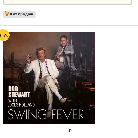
Хит продаж
-65%
LP