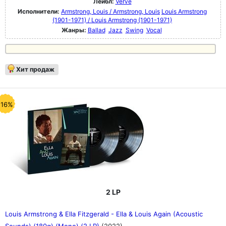
Лейбл:
Verve
Исполнители:
Armstrong, Louis / Armstrong, Louis
Louis Armstrong
(1901-1971) / Louis Armstrong (1901-1971)
Жанры:
Ballad
Jazz
Swing
Vocal
Хит продаж
-16%
2 LP
Louis Armstrong & Ella Fitzgerald - Ella & Louis Again (Acoustic