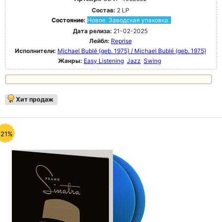
Состав:
2 LP
Состояние:
Новое. Заводская упаковка.
Дата релиза:
21-02-2025
Лейбл:
Reprise
Исполнители:
Michael Bublé (geb. 1975) / Michael Bublé (geb. 1975)
Жанры:
Easy Listening
Jazz
Swing
Хит продаж
-21%