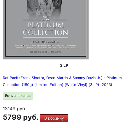
3 LP
Rat Pack (Frank Sinatra, Dean Martin & Sammy Davis Jr.) - Platinum
Collection (180g) (Limited Edition) (White Vinyl) (3 LP)
(2023)
Есть в наличии
13149
руб.
5799 руб.
В корзину