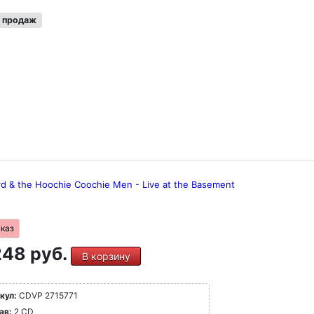
 продаж
rd & the Hoochie Coochie Men - Live at the Basement
аказ
48 руб.
В корзину
кул:
CDVP 2715771
ав:
2 CD