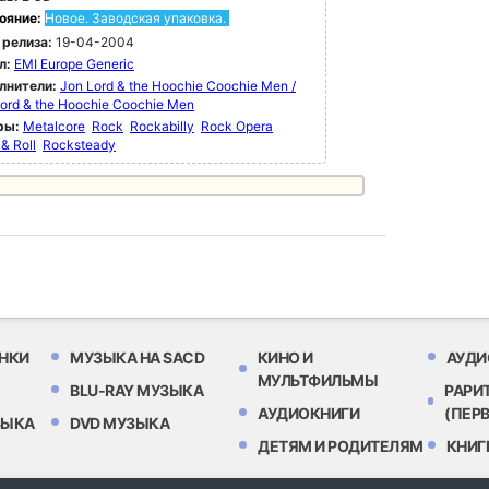
ояние:
Новое. Заводская упаковка.
 релиза:
19-04-2004
л:
EMI Europe Generic
лнители:
Jon Lord & the Hoochie Coochie Men /
ord & the Hoochie Coochie Men
ры:
Metalcore
Rock
Rockabilly
Rock Opera
& Roll
Rocksteady
НКИ
МУЗЫКА НА SACD
КИНО И
АУДИ
МУЛЬТФИЛЬМЫ
BLU-RAY МУЗЫКА
РАРИ
АУДИОКНИГИ
(ПЕР
ЗЫКА
DVD МУЗЫКА
ДЕТЯМ И РОДИТЕЛЯМ
КНИГ