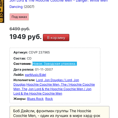
Jon Lord & The Hoochie Coochie Men - Danger: White Men
Dancing
(2007)
Под заказ
6499
руб.
1949 руб.
В корзину
Артикул:
CDVP 237965
Состав:
CD
Состояние:
Новое. Заводская упаковка.
Дата релиза:
01-11-2007
Лейбл:
earMusic/Edel
Исполнители:
Lord, Jon Douglas / Lord, Jon
Douglas
Hoochie Coochie Men, The / Hoochie Coochie
Men, The
Jon Lord & the Hoochie Coochie Men / Jon
Lord & the Hoochie Coochie Men
Жанры:
Blues Rock
Rock
Боб Дейсли, фронтмен группы The Hoochie
Coochie Men, - один из лучших в мире хард-рок