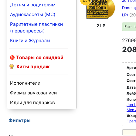
-25%
Jon Lo
Детям и родителям
Dancing
Аудиокассеты (MC)
LP)
(20
Раритетные пластинки
2 LP
Есть 
(первопрессы)
2769
Книги и Журналы
208
Товары со скидкой
Хиты продаж
Арти
Сост
Сост
Исполнители
Дата
Фирмы звукозаписи
Лейб
Испо
Идеи для подарков
Jon L
Men 
Жан
Фильтры
Oper