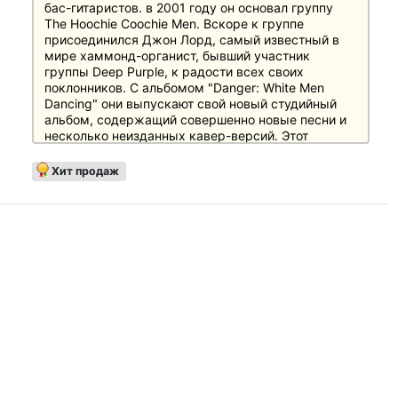
бас-гитаристов. в 2001 году он основал группу
The Hoochie Coochie Men. Вскоре к группе
присоединился Джон Лорд, самый известный в
мире хаммонд-органист, бывший участник
группы Deep Purple, к радости всех своих
поклонников. С альбомом "Danger: White Men
Dancing" они выпускают свой новый студийный
альбом, содержащий совершенно новые песни и
несколько неизданных кавер-версий. Этот
замечательный альбом поддерживают
знаменитые голоса
Иэна Гиллана
- вокалиста
Хит продаж
Deep Purple,
Джимми Барнса
- одного из самых
значительных рок-певцов Австралии, и
австралийца
Джеффа Даффа
.