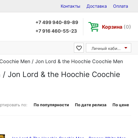
Контакты
Доставка
Оплата
+7 499 940-89-89
Корзина
(0)
+7 916 460-55-23
Личный кабинет
Coochie Men / Jon Lord & the Hoochie Coochie Men
/ Jon Lord & the Hoochie Coochie
ртировать по:
По популярности
По дате релиза
По цене