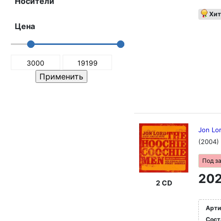
Носители
Хит
Цена
Jon Lo
(2004)
Под з
202
2 CD
Арти
Сост