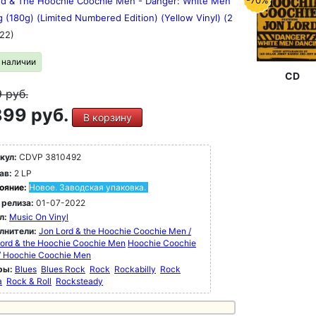
-70%
rd & The Hoochie Coochie Men - Danger: White Men
 (180g) (Limited Numbered Edition) (Yellow Vinyl) (2
22)
в наличии
CD
9
руб.
99 руб.
В корзину
кул:
CDVP 3810492
ав:
2 LP
ояние:
Новое. Заводская упаковка.
 релиза:
01-07-2022
л:
Music On Vinyl
лнители:
Jon Lord & the Hoochie Coochie Men /
ord & the Hoochie Coochie Men
Hoochie Coochie
/ Hoochie Coochie Men
ры:
Blues
Blues Rock
Rock
Rockabilly
Rock
a
Rock & Roll
Rocksteady