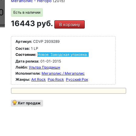
Мегаполис - Негоро
(2015)
Есть в наличии
16443 руб.
В корзину
Артикул:
CDVP 2939289
Состав:
1 LP
Состояние:
Новое. Заводская упаковка.
Дата релиза:
01-01-2015
Лейбл:
Ультра Продакшн
Исполнители:
Мегаполис / Мегаполис
Жанры:
Art Rock
Pop Rock
Русский Рок
Хит продаж