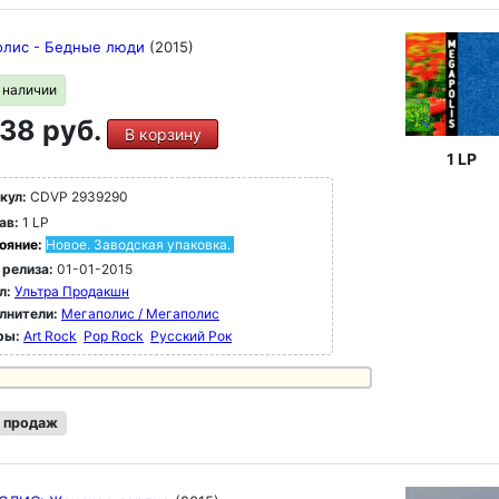
олис - Бедные люди
(2015)
в наличии
38 руб.
В корзину
1 LP
кул:
CDVP 2939290
ав:
1 LP
ояние:
Новое. Заводская упаковка.
 релиза:
01-01-2015
л:
Ультра Продакшн
лнители:
Мегаполис / Мегаполис
ры:
Art Rock
Pop Rock
Русский Рок
 продаж