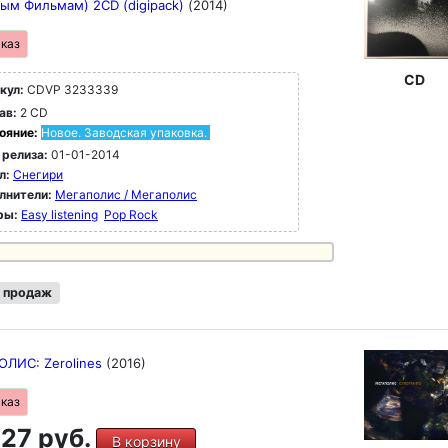
ым Фильмам) 2CD (digipack)
(2014)
аказ
CD
кул:
CDVP 3233339
ав:
2 CD
ояние:
Новое. Заводская упаковка.
 релиза:
01-01-2014
л:
Снегири
лнители:
Мегаполис / Мегаполис
ры:
Easy listening
Pop Rock
 продаж
ЛИС: Zerolines
(2016)
аказ
27 руб.
В корзину