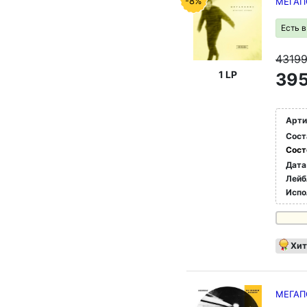
-8%
МЕГАП
Есть 
4319
1 LP
395
Арти
Сост
Сост
Дата
Лейб
Испо
Хит
МЕГАП