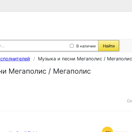
Найти
В наличии
исполнителей
Музыка и песни Мегаполис / Мегаполи
ни Мегаполис / Мегаполис
Со