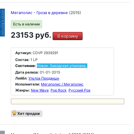
Мегаполис - Гроза в деревне
(2015)
Есть в наличии
23153 руб.
В корзину
Артикул:
CDVP 2939291
Состав:
1 LP
Состояние:
Новое. Заводская упаковка.
Дата релиза:
01-01-2015
Лейбл:
Ультра Продакшн
Исполнители:
Мегаполис / Мегаполис
Жанры:
New Wave
Pop Rock
Русский Рок
Хит продаж