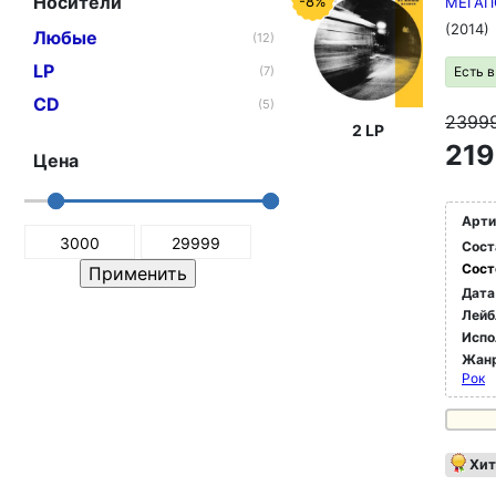
Носители
-8%
МЕГАПО
(2014)
Любые
(12)
LP
(7)
Есть 
CD
(5)
2399
2 LP
219
Цена
Арти
Сост
Сост
Дата
Лейб
Испо
Жан
Рок
Хит