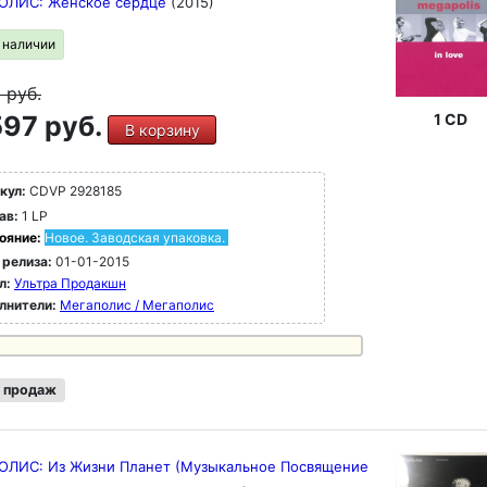
ОЛИС: Женское сердце
(2015)
в наличии
9
руб.
97 руб.
1 CD
В корзину
кул:
CDVP 2928185
ав:
1 LP
ояние:
Новое. Заводская упаковка.
 релиза:
01-01-2015
л:
Ультра Продакшн
лнители:
Мегаполис / Мегаполис
 продаж
ОЛИС: Из Жизни Планет (Музыкальное Посвящение