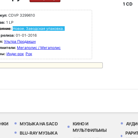
1 CD
кул:
CDVP 3299610
ав:
1 LP
ояние:
Новое. Заводская упаковка.
 релиза:
01-01-2016
л:
Ультра Продакшн
лнители:
Мегаполис / Мегаполис
ры:
Инди-рок
Рок
НКИ
МУЗЫКА НА SACD
КИНО И
АУДИ
МУЛЬТФИЛЬМЫ
BLU-RAY МУЗЫКА
РАРИ