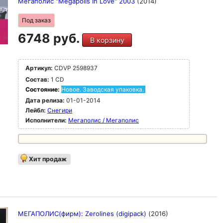
Мегаполис "Megapolis In Love" 2003
(2014)
Под заказ
6748 руб.
В корзину
Артикул:
CDVP 2598937
Состав:
1 CD
Состояние:
Новое. Заводская упаковка.
Дата релиза:
01-01-2014
Лейбл:
Снегири
Исполнители:
Мегаполис / Мегаполис
Хит продаж
МЕГАПОЛИС(фирм): Zerolines (digipack)
(2016)