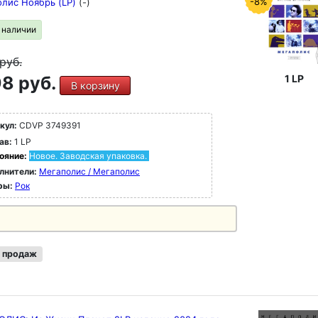
-8%
лис Ноябрь (LP)
(-)
в наличии
руб.
1 LP
8 руб.
В корзину
кул:
CDVP 3749391
ав:
1 LP
ояние:
Новое. Заводская упаковка.
лнители:
Мегаполис / Мегаполис
ры:
Рок
 продаж