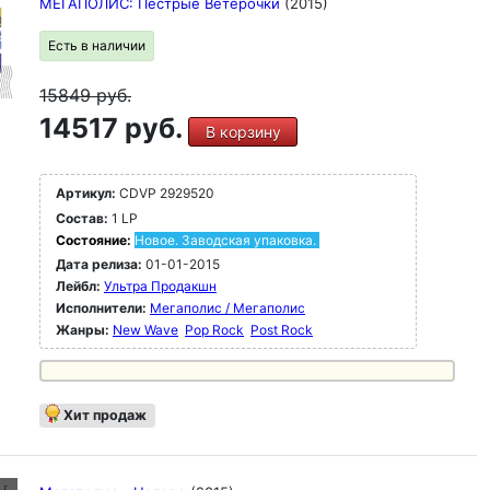
МЕГАПОЛИС: Пестрые Ветерочки
(2015)
Есть в наличии
15849
руб.
14517 руб.
В корзину
Артикул:
CDVP 2929520
Состав:
1 LP
Состояние:
Новое. Заводская упаковка.
Дата релиза:
01-01-2015
Лейбл:
Ультра Продакшн
Исполнители:
Мегаполис / Мегаполис
Жанры:
New Wave
Pop Rock
Post Rock
Хит продаж