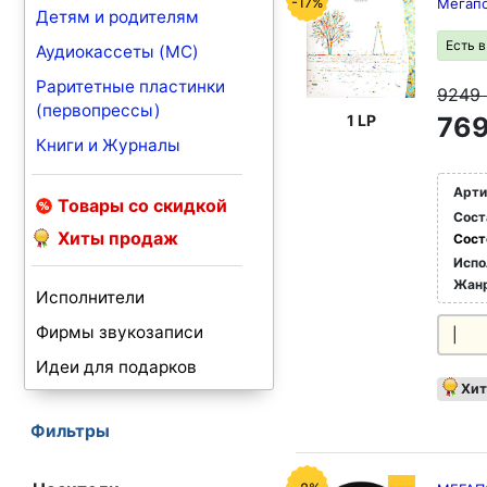
-17%
Мегапо
Детям и родителям
Есть 
Аудиокассеты (MC)
Раритетные пластинки
9249
(первопрессы)
1 LP
769
Книги и Журналы
Арти
Товары со скидкой
Сост
Хиты продаж
Сост
Испо
Жан
Исполнители
Фирмы звукозаписи
|
Идеи для подарков
Хит
Фильтры