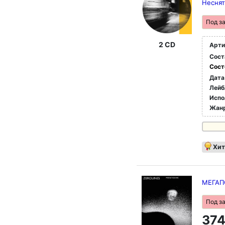
Неснят
Под з
2 CD
Арти
Сост
Сост
Дата
Лейб
Испо
Жан
Хит
МЕГАПО
Под з
374