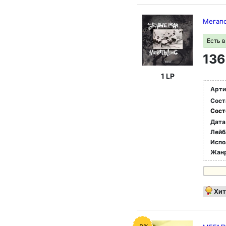
Мегап
Есть 
136
1 LP
Арти
Сост
Сост
Дата
Лейб
Испо
Жан
Хит