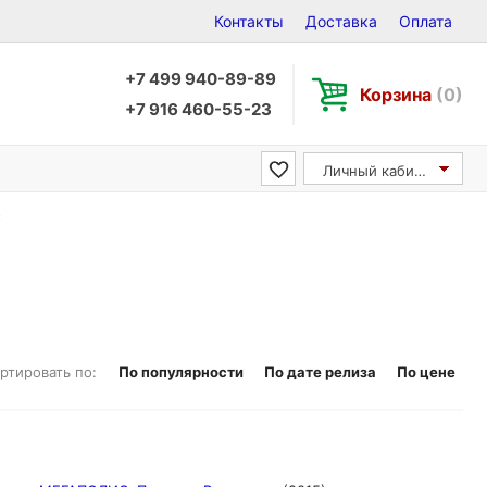
Контакты
Доставка
Оплата
+7 499 940-89-89
Корзина
(0)
+7 916 460-55-23
Личный кабинет
с
ртировать по:
По популярности
По дате релиза
По цене