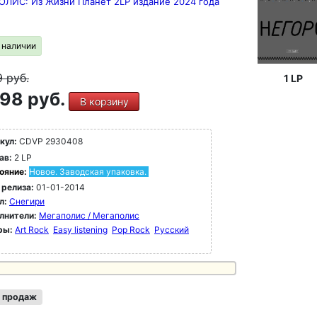
ЛИС: Из Жизни Планет 2LP издание 2024 года
в наличии
9
руб.
1 LP
98 руб.
В корзину
кул:
CDVP 2930408
ав:
2 LP
ояние:
Новое. Заводская упаковка.
 релиза:
01-01-2014
л:
Снегири
лнители:
Мегаполис / Мегаполис
ры:
Art Rock
Easy listening
Pop Rock
Русский
 продаж