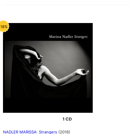
-18%
1 CD
NADLER MARISSA: Strangers
(2016)