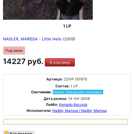
1 LP
NADLER, MARISSA - Little Hells
(2009)
Под заказ
14227 руб.
В корзину
Артикул:
CDVP 197875
Состав:
1 LP
Состояние:
Новое. Заводская упаковка.
Дата релиза:
14-04-2009
Лейбл:
Kemado Records
Исполнители:
Nadler, Marissa / Nadler, Marissa
Хит продаж