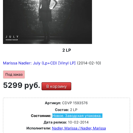
2 LP
Marissa Nadler: July (Lp+CD) [Vinyl LP]
(2014-02-10)
Под заказ
5299 руб.
В корзину
Артикул:
CDVP 1593576
Состав:
2 LP
Состояние:
Новое. Заводская упаковка.
Дата релиза:
10-02-2014
Исполнители:
Nadler, Marissa / Nadler, Marissa