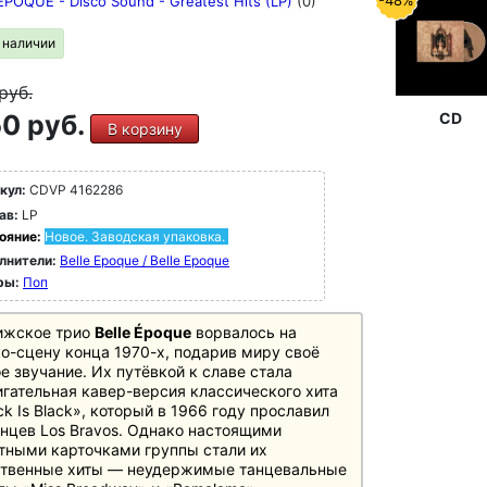
-48%
EPOQUE - Disco Sound - Greatest Hits (LP)
(0)
в наличии
руб.
0 руб.
CD
В корзину
кул:
CDVP 4162286
ав:
LP
ояние:
Новое. Заводская упаковка.
лнители:
Belle Epoque / Belle Epoque
ры:
Поп
ижское трио
Belle Époque
ворвалось на
о-сцену конца 1970-х, подарив миру своё
е звучание. Их путёвкой к славе стала
гательная кавер-версия классического хита
ck Is Black», который в 1966 году прославил
нцев Los Bravos. Однако настоящими
тными карточками группы стали их
ственные хиты — неудержимые танцевальные