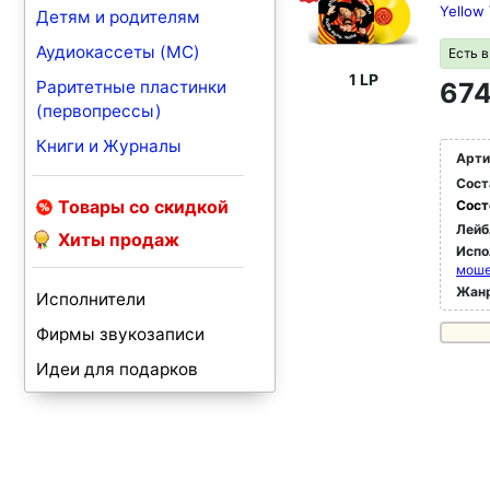
Yellow 
Детям и родителям
Аудиокассеты (MC)
Есть 
1 LP
Раритетные пластинки
674
(первопрессы)
Книги и Журналы
Арти
Сост
Товары со скидкой
Сост
Лейб
Хиты продаж
Испо
моше
Жан
Исполнители
Фирмы звукозаписи
Идеи для подарков