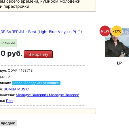
ем своего времени, кумиром молодёжи
и перестройки
-17%
Е ВАЛЕРИЙ - Best (Light Blue Vinyl) (LP)
(1)
в наличии
0 руб.
В корзину
LP
кул:
CDVP 4163713
ав:
LP
ояние:
Новое. Заводская упаковка.
л:
BOMBA MUSIC
лнители:
Меладзе Валерий / Меладзе Валерий
ры:
Поп
 продаж