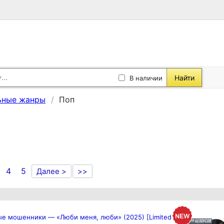
Найти
В наличии
ьные жанры
Поп
4
5
Далее >
>>
е мошенники — «Люби меня, люби» (2025) [Limited