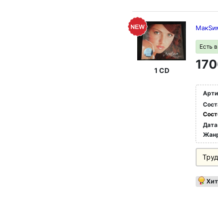
МакSим
Есть 
170
1 CD
Арти
Сост
Сост
Дата
Жан
Труд
Хит