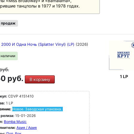
лы «Miss Broadway» и «Bamalama»,
рившие танцполы в 1977 и 1978 годах.
 продаж
 2000 И Одна Ночь (Splatter Vinyl) (LP)
(2026)
в наличии
руб.
0 руб.
1 LP
В корзину
кул:
CDVP 4151410
ав:
1 LP
ояние:
Новое. Заводская упаковка.
 релиза:
15-01-2026
л:
Bomba Music
лнители:
Ария / Ария
ры:
Поп
Рок