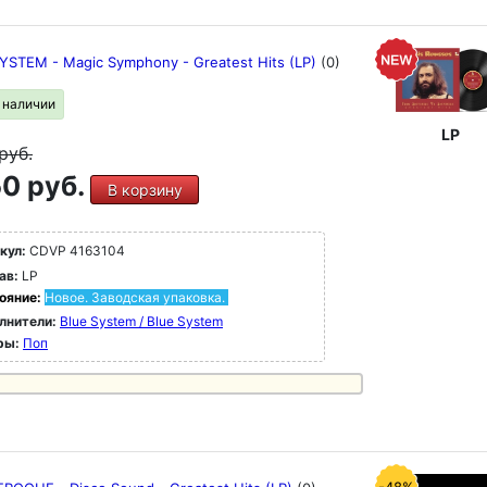
YSTEM - Magic Symphony - Greatest Hits (LP)
(0)
в наличии
LP
руб.
0 руб.
В корзину
кул:
CDVP 4163104
ав:
LP
ояние:
Новое. Заводская упаковка.
лнители:
Blue System / Blue System
ры:
Поп