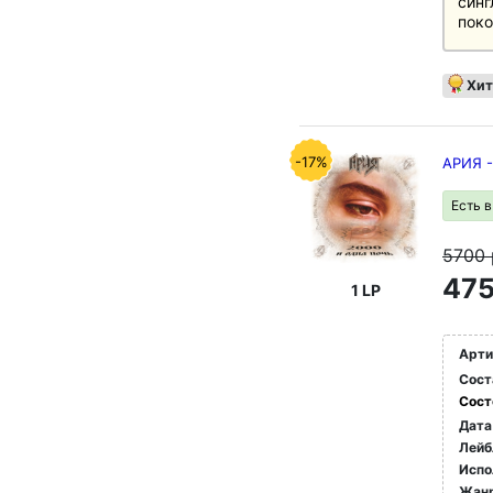
синг
поко
Хит
-17%
АРИЯ -
Есть 
5700
475
1 LP
Арти
Сост
Сост
Дата
Лейб
Испо
Жан