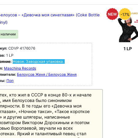
-17%
елоусов – «Девочка моя синеглазая» (Coke Bottle
inyl)
в наличии
кул:
CDVP 4176076
1 LP
ав:
1 LP
ояние:
Новое. Заводская упаковка.
л:
Maschina Records
лнители:
Белоусов Женя / Белоусов Женя
ры:
Поп
тех, кто жил в СССР в конце 80-х и начале
, имя Белоусова было синонимом
лярности. В те годы его «Девочка моя
глазая», «Ночное такси», «Такое короткое
» и другие шлягеры, написанные
позитором Виктором Дорохиным и поэтом
вью Воропаевой, звучали на всех
отеках. Яркий и талантливый певец стал