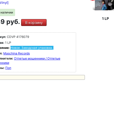
Vinyl]
в наличии
1 LP
9 руб.
В корзину
кул:
CDVP 4176079
ав:
1 LP
ояние:
Новое. Заводская упаковка.
л:
Maschina Records
лнители:
Отпетые мошенники / Отпетые
нники
ры:
Поп