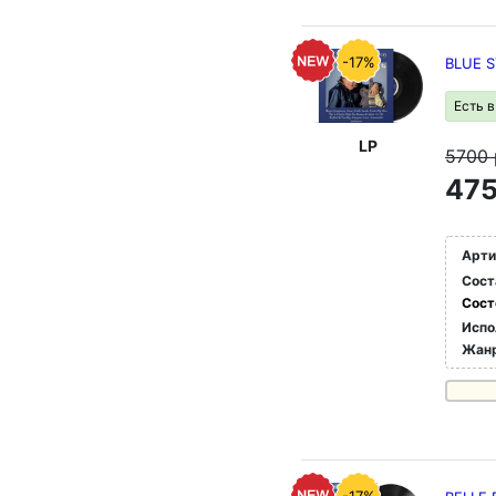
-17%
BLUE S
Есть 
LP
5700
475
Арти
Сост
Сост
Испо
Жан