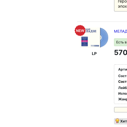
геро
эпох
МЕЛАДЗ
Есть 
570
LP
Арти
Сост
Сост
Лейб
Испо
Жан
Хит