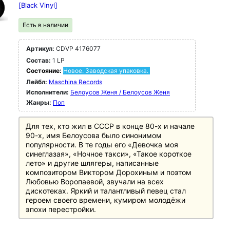
[Black Vinyl]
Есть в наличии
Артикул:
CDVP 4176077
Состав:
1 LP
Состояние:
Новое. Заводская упаковка.
Лейбл:
Maschina Records
Исполнители:
Белоусов Женя / Белоусов Женя
Жанры:
Поп
Для тех, кто жил в СССР в конце 80-х и начале
90-х, имя Белоусова было синонимом
популярности. В те годы его «Девочка моя
синеглазая», «Ночное такси», «Такое короткое
лето» и другие шлягеры, написанные
композитором Виктором Дорохиным и поэтом
Любовью Воропаевой, звучали на всех
дискотеках. Яркий и талантливый певец стал
героем своего времени, кумиром молодёжи
эпохи перестройки.