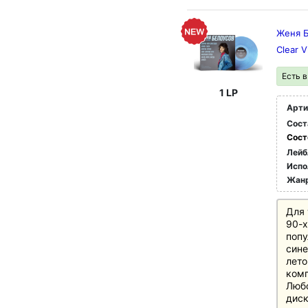
Женя Б
Clear V
Есть 
1 LP
Арти
Сост
Сост
Лейб
Испо
Жан
Для 
90-х
попу
сине
лето
ком
Любо
диск