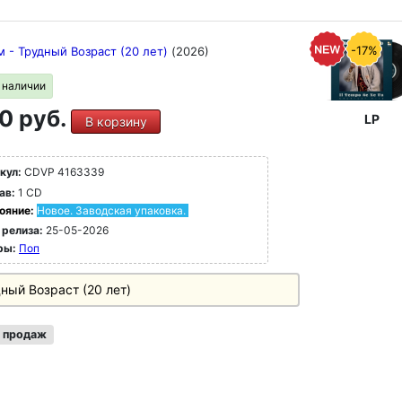
-17%
 - Трудный Возраст (20 лет)
(2026)
в наличии
0 руб.
LP
В корзину
кул:
CDVP 4163339
ав:
1 CD
ояние:
Новое. Заводская упаковка.
 релиза:
25-05-2026
ры:
Поп
ный Возраст (20 лет)
 продаж