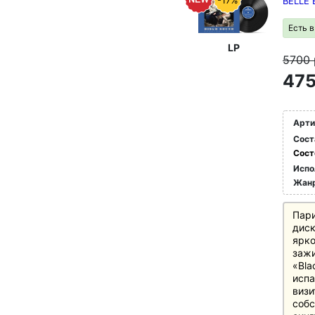
-17%
BELLE 
Есть 
LP
5700
475
Арти
Сост
Сост
Испо
Жан
Пар
диск
ярко
зажи
«Bla
испа
визи
соб