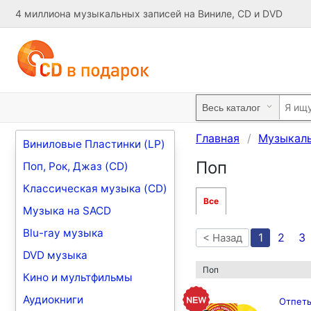
4 миллиона музыкальных записей на Виниле, CD и DVD
Главная
Музыкал
Виниловые Пластинки (LP)
Поп
Поп, Рок, Джаз (CD)
Классическая музыка (CD)
Все
Музыка на SACD
Blu-ray музыка
1
2
3
< Назад
DVD музыка
Поп
Кино и мультфильмы
Аудиокниги
Отпеты