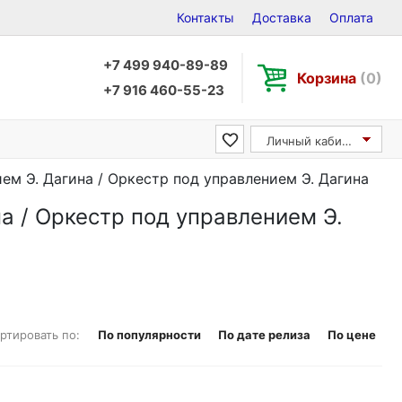
Контакты
Доставка
Оплата
+7 499 940-89-89
Корзина
(0)
+7 916 460-55-23
Личный кабинет
ем Э. Дагина / Оркестр под управлением Э. Дагина
а / Оркестр под управлением Э.
ртировать по:
По популярности
По дате релиза
По цене