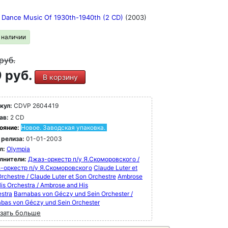
t Dance Music Of 1930th-1940th (2 CD)
(2003)
в наличии
руб.
 руб.
В корзину
кул:
CDVP 2604419
ав:
2 CD
ояние:
Новое. Заводская упаковка.
 релиза:
01-01-2003
л:
Olympia
лнители:
Джаз-оркестр п/у Я.Скоморовского /
-оркестр п/у Я.Скоморовского
Claude Luter et
rchestre / Claude Luter et Son Orchestre
Ambrose
is Orchestra / Ambrose and His
stra
Barnabas von Géczy und Sein Orchester /
bas von Géczy und Sein Orchester
зать больше