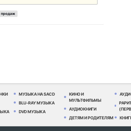
 продаж
НКИ
МУЗЫКА НА SACD
КИНО И
АУДИ
МУЛЬТФИЛЬМЫ
BLU-RAY МУЗЫКА
РАРИ
АУДИОКНИГИ
(ПЕР
ЗЫКА
DVD МУЗЫКА
ДЕТЯМ И РОДИТЕЛЯМ
КНИГ