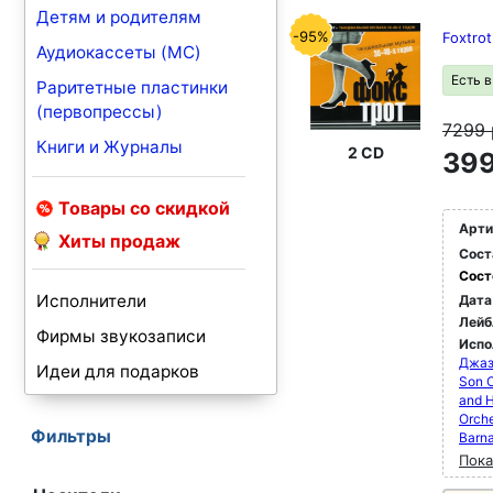
Детям и родителям
-95%
Foxtro
Аудиокассеты (MC)
Есть 
Раритетные пластинки
(первопрессы)
7299
Книги и Журналы
2 CD
399
Товары со скидкой
Арти
Хиты продаж
Сост
Сост
Исполнители
Дата
Лейб
Фирмы звукозаписи
Испо
Джаз
Идеи для подарков
Son O
and H
Orche
Фильтры
Barna
Пока