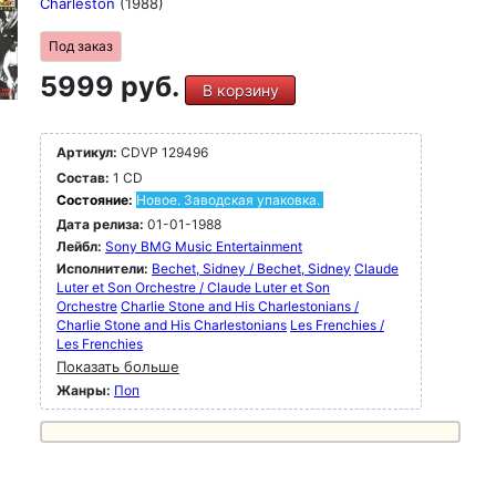
Charleston
(1988)
Под заказ
5999 руб.
В корзину
Артикул:
CDVP 129496
Состав:
1 CD
Состояние:
Новое. Заводская упаковка.
Дата релиза:
01-01-1988
Лейбл:
Sony BMG Music Entertainment
Исполнители:
Bechet, Sidney / Bechet, Sidney
Claude
Luter et Son Orchestre / Claude Luter et Son
Orchestre
Charlie Stone and His Charlestonians /
Charlie Stone and His Charlestonians
Les Frenchies /
Les Frenchies
Показать больше
Жанры:
Поп