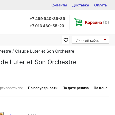
Контакты
Доставка
Оплата
+7 499 940-89-89
Корзина
(0)
+7 916 460-55-23
Личный кабинет
estre / Claude Luter et Son Orchestre
de Luter et Son Orchestre
ртировать по:
По популярности
По дате релиза
По цене