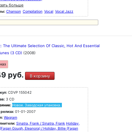
зать больше
ры:
Chanson
Compilation
Vocal
Vocal Jazz
: The Ultimate Selection Of Classic, Hot And Essential
Tunes (3 CD)
(2008)
аказ
9 руб.
В корзину
кул:
CDVP 155042
ав:
3 CD
ояние:
Новое. Заводская упаковка.
 релиза:
01-01-2007
л:
Wagram
лнители:
Sinatra, Frank / Sinatra, Frank
Holiday,
e (Fagan Gough, Eleanora) / Holiday, Billie (Fagan