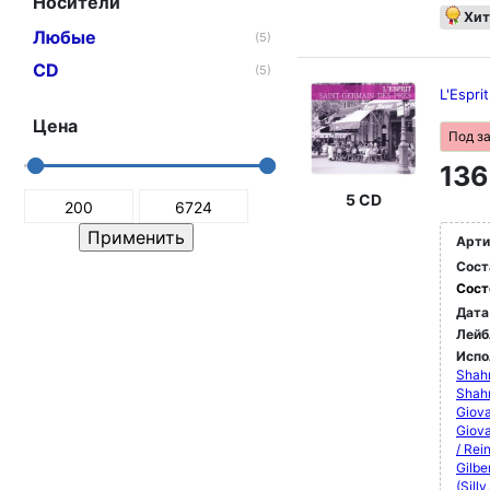
Носители
Хит
Любые
(5)
CD
(5)
L'Espr
Цена
Под з
136
5 CD
Арти
Сост
Сост
Дата
Лейб
Испо
Shahn
Shah
Giova
Giov
/ Rei
Gilbe
(Sill