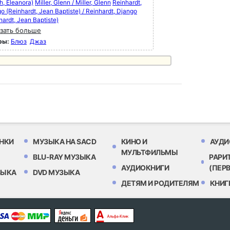
, Eleanora)
Miller, Glenn / Miller, Glenn
Reinhardt,
o (Reinhardt, Jean Baptiste) / Reinhardt, Django
hardt, Jean Baptiste)
зать больше
ры:
Блюз
Джаз
НКИ
МУЗЫКА НА SACD
КИНО И
АУДИ
МУЛЬТФИЛЬМЫ
BLU-RAY МУЗЫКА
РАРИ
АУДИОКНИГИ
(ПЕР
ЗЫКА
DVD МУЗЫКА
ДЕТЯМ И РОДИТЕЛЯМ
КНИГ