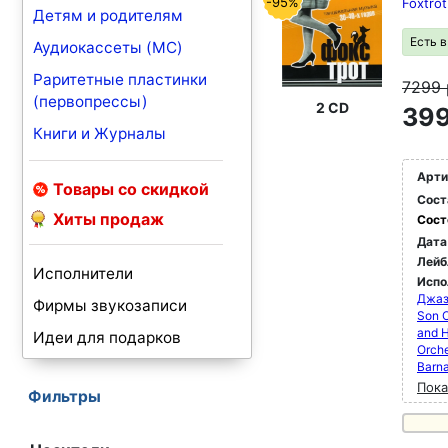
-95%
Foxtro
Детям и родителям
Есть 
Аудиокассеты (MC)
Раритетные пластинки
7299
(первопрессы)
2 CD
399
Книги и Журналы
Арти
Товары со скидкой
Сост
Хиты продаж
Сост
Дата
Лейб
Исполнители
Испо
Джаз
Фирмы звукозаписи
Son O
and H
Идеи для подарков
Orche
Barna
Пока
Фильтры