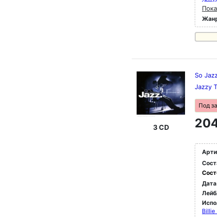
Пока
Жан
So Jazz
Jazzy 
Под з
204
3 CD
Арти
Сост
Сост
Дата
Лейб
Испо
Billi