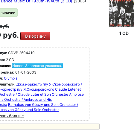
t Dance Music Of 1930th-1940th (2 CD)
(2003)
в наличии
руб.
 руб.
1 CD
В корзину
кул:
CDVP 2604419
ав:
2 CD
ояние:
Новое. Заводская упаковка.
 релиза:
01-01-2003
л:
Olympia
лнители:
Джаз-оркестр п/у Я.Скоморовского /
-оркестр п/у Я.Скоморовского
Claude Luter et
rchestre / Claude Luter et Son Orchestre
Ambrose
is Orchestra / Ambrose and His
stra
Barnabas von Géczy und Sein Orchester /
bas von Géczy und Sein Orchester
зать больше