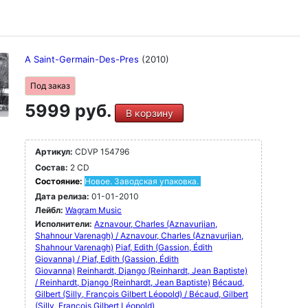
A Saint-Germain-Des-Pres
(2010)
Под заказ
5999 руб.
В корзину
Артикул:
CDVP 154796
Состав:
2 CD
Состояние:
Новое. Заводская упаковка.
Дата релиза:
01-01-2010
Лейбл:
Wagram Music
Исполнители:
Aznavour, Charles (Aznavurjian,
Shahnour Varenagh) / Aznavour, Charles (Aznavurjian,
Shahnour Varenagh)
Piaf, Edith (Gassion, Édith
Giovanna) / Piaf, Edith (Gassion, Édith
Giovanna)
Reinhardt, Django (Reinhardt, Jean Baptiste)
/ Reinhardt, Django (Reinhardt, Jean Baptiste)
Bécaud,
Gilbert (Silly, François Gilbert Léopold) / Bécaud, Gilbert
(Silly, François Gilbert Léopold)