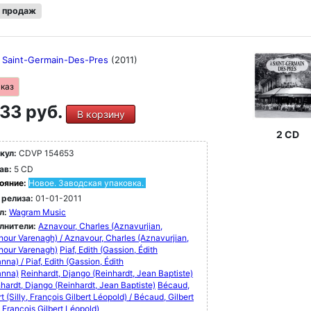
 продаж
it Saint-Germain-Des-Pres
(2011)
аказ
33 руб.
В корзину
2 CD
кул:
CDVP 154653
ав:
5 CD
ояние:
Новое. Заводская упаковка.
 релиза:
01-01-2011
л:
Wagram Music
лнители:
Aznavour, Charles (Aznavurjian,
our Varenagh) / Aznavour, Charles (Aznavurjian,
nour Varenagh)
Piaf, Edith (Gassion, Édith
nna) / Piaf, Edith (Gassion, Édith
anna)
Reinhardt, Django (Reinhardt, Jean Baptiste)
nhardt, Django (Reinhardt, Jean Baptiste)
Bécaud,
rt (Silly, François Gilbert Léopold) / Bécaud, Gilbert
y, François Gilbert Léopold)