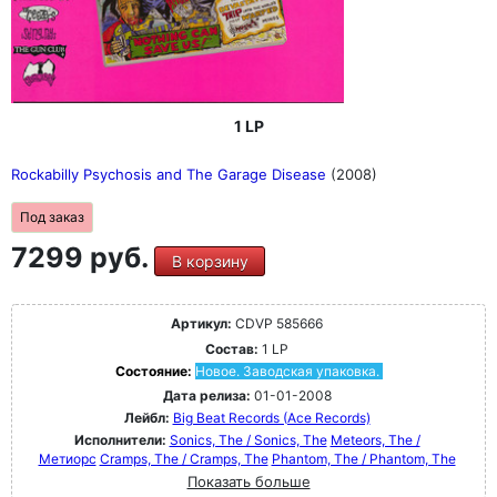
1 LP
Rockabilly Psychosis and The Garage Disease
(2008)
Под заказ
7299 руб.
В корзину
Артикул:
CDVP 585666
Состав:
1 LP
Состояние:
Новое. Заводская упаковка.
Дата релиза:
01-01-2008
Лейбл:
Big Beat Records (Ace Records)
Исполнители:
Sonics, The / Sonics, The
Meteors, The /
Метиорс
Cramps, The / Cramps, The
Phantom, The / Phantom, The
Показать больше