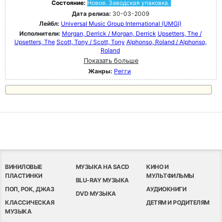
Состояние:
Новое. Заводская упаковка.
Дата релиза:
30-03-2009
Лейбл:
Universal Music Group International (UMGI)
Исполнители:
Morgan, Derrick / Morgan, Derrick
Upsetters, The /
Upsetters, The
Scott, Tony / Scott, Tony
Alphonso, Roland / Alphonso,
Roland
Показать больше
Жанры:
Регги
ВИНИЛОВЫЕ
МУЗЫКА НА SACD
КИНО И
ПЛАСТИНКИ
МУЛЬТФИЛЬМЫ
BLU-RAY МУЗЫКА
ПОП, РОК, ДЖАЗ
АУДИОКНИГИ
DVD МУЗЫКА
КЛАССИЧЕСКАЯ
ДЕТЯМ И РОДИТЕЛЯМ
МУЗЫКА