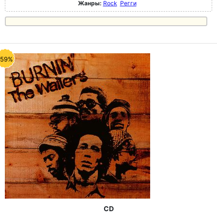
Жанры:
Rock
Регги
-59%
CD