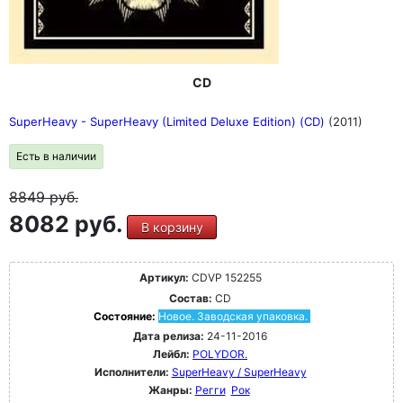
CD
SuperHeavy - SuperHeavy (Limited Deluxe Edition) (CD)
(2011)
Есть в наличии
8849
руб.
8082 руб.
В корзину
Артикул:
CDVP 152255
Состав:
CD
Состояние:
Новое. Заводская упаковка.
Дата релиза:
24-11-2016
Лейбл:
POLYDOR.
Исполнители:
SuperHeavy / SuperHeavy
Жанры:
Регги
Рок