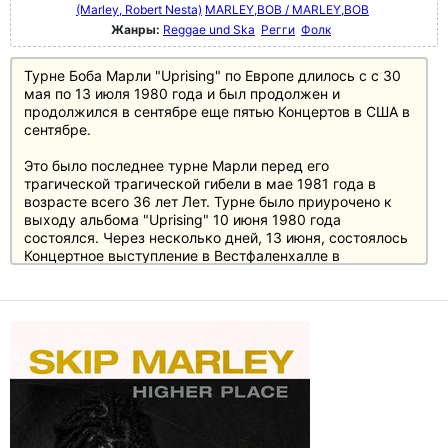
(Marley, Robert Nesta)
MARLEY,BOB / MARLEY,BOB
Жанры:
Reggae und Ska
Регги
Фолк
Турне Боба Марли "Uprising" по Европе длилось с с 30
мая по 13 июля 1980 года и был продолжен и
продолжился в сентябре еще пятью Концертов в США в
сентябре.
Это было последнее турне Марли перед его
трагической трагической гибели в мае 1981 года в
возрасте всего 36 лет Лет. Турне было приурочено к
выходу альбома "Uprising" 10 июня 1980 года
состоялся. Через несколько дней, 13 июня, состоялось
Концертное выступление в Вестфаленхалле в
Дортмунде было для легендарного немецкого
телесериала "Rockpalast" немецкий телесериал
"Рокпаласт". Теперь он впервые представлен на
Впервые представлен на DVD с материалом, который
был восстановленным в наилучшем качестве.
Боб Марли и группа The Wailers были в превосходной
великолепной форме, исполнив ряд хитовых синглов
Синглов и классики, таких как "No Woman, No Cry",
"Exodus Cry", "Exodus", "I Shot The Sheriff", "Redemption