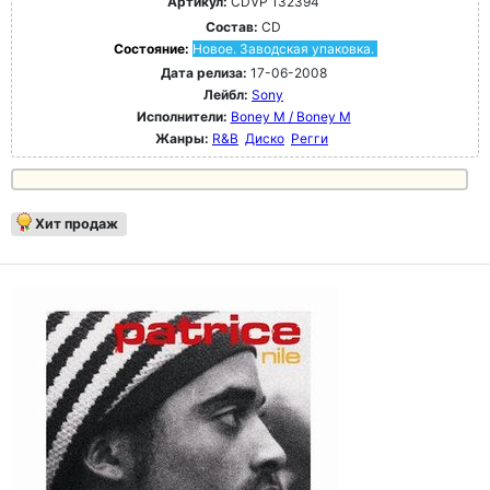
Артикул:
CDVP 132394
Состав:
CD
Состояние:
Новое. Заводская упаковка.
Дата релиза:
17-06-2008
Лейбл:
Sony
Исполнители:
Boney M / Boney M
Жанры:
R&B
Диско
Регги
Хит продаж