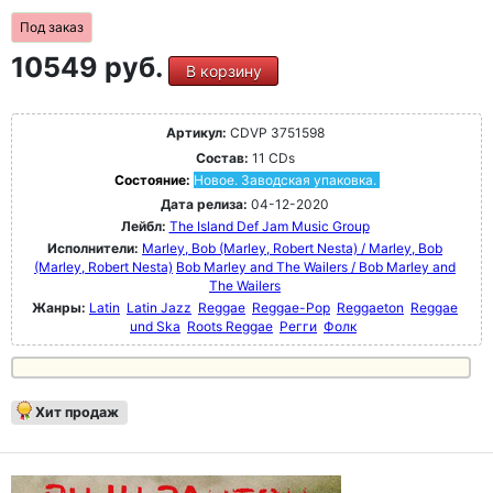
Под заказ
10549 руб.
В корзину
Артикул:
CDVP 3751598
Состав:
11 CDs
Состояние:
Новое. Заводская упаковка.
Дата релиза:
04-12-2020
Лейбл:
The Island Def Jam Music Group
Исполнители:
Marley, Bob (Marley, Robert Nesta) / Marley, Bob
(Marley, Robert Nesta)
Bob Marley and The Wailers / Bob Marley and
The Wailers
Жанры:
Latin
Latin Jazz
Reggae
Reggae-Pop
Reggaeton
Reggae
und Ska
Roots Reggae
Регги
Фолк
Хит продаж