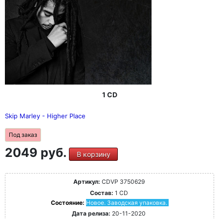
Song", "Is This Love", "The Song", "Is This Love" Song", "Is
This Love", "Jamming", "Get Up, Stand Up" или "Could This
Be Love". Марли энергичное и харизматичное
выступление Марли не проявлял никаких признаков
своего тяжелого онкологического заболевания Рака, от
которого он умер лишь несколько месяцев спустя
succumbed to. В связи с тем, что на DVD вышло всего
несколько концертов на DVD, это гарантированно будет
приятным дополнением этот диск гарантированно
станет приятным дополнением к коллекции любого
поклонника.
1 CD
Skip Marley - Higher Place
Под заказ
2049 руб.
В корзину
Артикул:
CDVP 3750629
Состав:
1 CD
Состояние:
Новое. Заводская упаковка.
Дата релиза:
20-11-2020