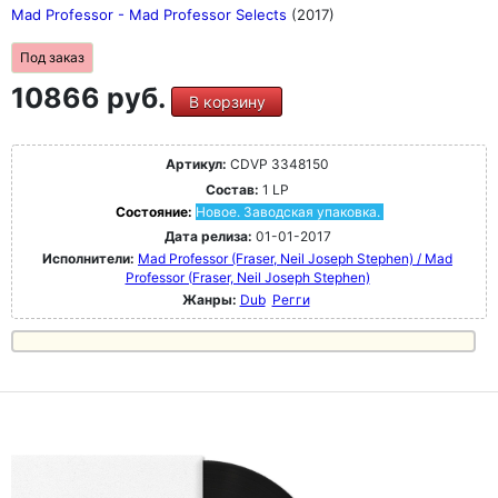
Mad Professor - Mad Professor Selects
(2017)
Под заказ
10866 руб.
В корзину
Артикул:
CDVP 3348150
Состав:
1 LP
Состояние:
Новое. Заводская упаковка.
Дата релиза:
01-01-2017
Исполнители:
Mad Professor (Fraser, Neil Joseph Stephen) / Mad
Professor (Fraser, Neil Joseph Stephen)
Жанры:
Dub
Регги