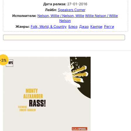
Дата релиза:
27-01-2016
Лейбл:
Speakers Corner
Исполнители:
Nelson, Willie / Nelson, Willie
Willie Nelson / Willie
Nelson
Жанры:
Folk, World, & Country
Блюз
Джаз
Кантри
Регги
-3%