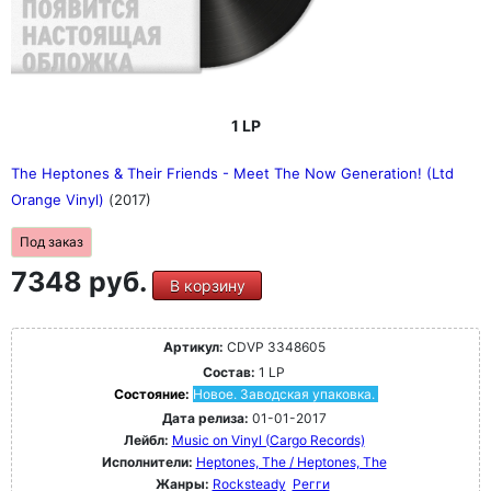
1 LP
The Heptones & Their Friends - Meet The Now Generation! (Ltd
Orange Vinyl)
(2017)
Под заказ
7348 руб.
В корзину
Артикул:
CDVP 3348605
Состав:
1 LP
Состояние:
Новое. Заводская упаковка.
Дата релиза:
01-01-2017
Лейбл:
Music on Vinyl (Cargo Records)
Исполнители:
Heptones, The / Heptones, The
Жанры:
Rocksteady
Регги