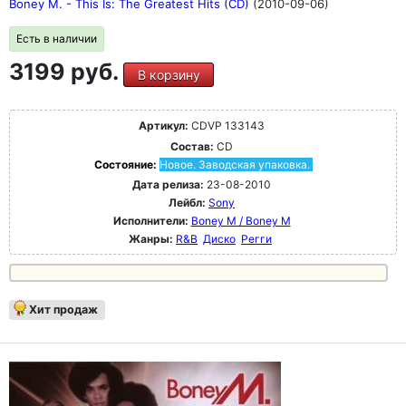
Boney M. - This Is: The Greatest Hits (CD)
(2010-09-06)
Есть в наличии
3199 руб.
В корзину
Артикул:
CDVP 133143
Состав:
CD
Состояние:
Новое. Заводская упаковка.
Дата релиза:
23-08-2010
Лейбл:
Sony
Исполнители:
Boney M / Boney M
Жанры:
R&B
Диско
Регги
Хит продаж