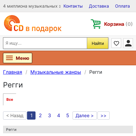
4 миллиона музыкальных записей на Виниле, CD и DVD
Контакты
Доставка
Оплата
Корзина
(0)
Найти
Меню
Главная
Музыкальные жанры
Регги
Регги
Все
1
2
3
4
5
< Назад
Далее >
>>
Регги