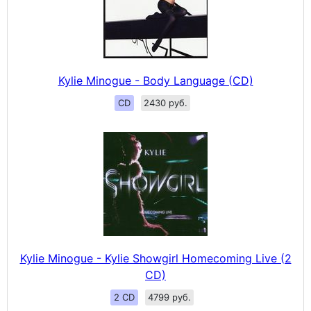
Kylie Minogue - Body Language (CD)
CD
2430 руб.
Kylie Minogue - Kylie Showgirl Homecoming Live (2
CD)
2 CD
4799 руб.