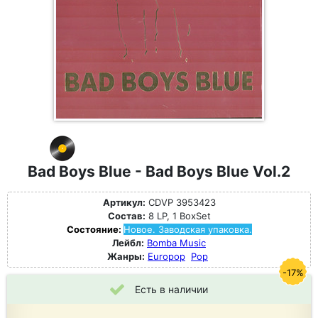
Bad Boys Blue - Bad Boys Blue Vol.2
Артикул:
CDVP 3953423
Состав:
8 LP, 1 BoxSet
Состояние:
Новое. Заводская упаковка.
Лейбл:
Bomba Music
Жанры:
Europop
Pop
-17%
Есть в наличии