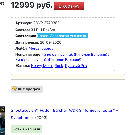
et
12999 руб.
В корзину
Артикул:
CDVP 3749382
Состав:
3 LP, 1 BoxSet
Состояние:
Новое. Заводская упаковка.
Дата релиза:
26-09-2020
Лейбл:
Moroz records
Исполнители:
Кипелов (группа); (Кипелов Валерий) /
Кипелов (группа); (Кипелов Валерий)
Жанры:
Heavy Metal
Rock
Русский Рок
Хит продаж
Shostakovich*, Rudolf Barshai, WDR Sinfonieorchester* -
Symphonies
(2003)
Есть в наличии