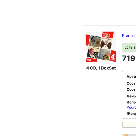
Franck
Есть 
719
4 CD, 1 BoxSet
Арти
Сост
Сост
Лейб
Испо
Pourc
Жан