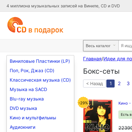
4 миллиона музыкальных записей на Виниле, CD и DVD
Главная
/
Идеи для п
Виниловые Пластинки (LP)
Бокс-сеты
Поп, Рок, Джаз (CD)
Классическая музыка (CD)
1
2
3
< Назад
Музыка на SACD
Blu-ray музыка
-29%
Кино -
DVD музыка
Есть 
Кино и мультфильмы
Аудиокниги
2239