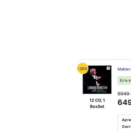
-35%
Mahler
Есть 
9949
12 CD, 1
649
BoxSet
Арти
Сост