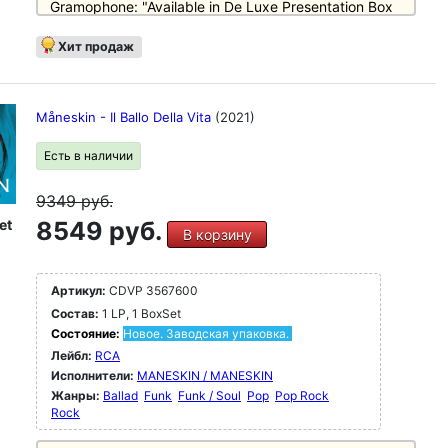
Gramophone: "Available in De Luxe Presentation Box
with Illustrated Textbook (Records not available
separately)". - Full review in Gramophone, February
Хит продаж
1963, pp. 382-4 (new catalogue numbers KL1-8 and
SKL101-8). - By late 1963, the records were available
individually.
Måneskin - Il Ballo Della Vita
(2021)
Есть в наличии
9349
руб.
et
8549 руб.
В корзину
Артикул:
CDVP 3567600
Состав:
1 LP, 1 BoxSet
Состояние:
Новое. Заводская упаковка.
Лейбл:
RCA
Исполнители:
MANESKIN / MANESKIN
Жанры:
Ballad
Funk
Funk / Soul
Pop
Pop Rock
Rock