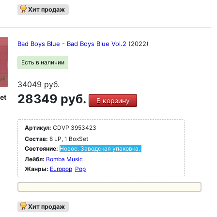
Хит продаж
Bad Boys Blue - Bad Boys Blue Vol.2
(2022)
Есть в наличии
34049
руб.
28349 руб.
et
В корзину
Артикул:
CDVP 3953423
Состав:
8 LP, 1 BoxSet
Состояние:
Новое. Заводская упаковка.
Лейбл:
Bomba Music
Жанры:
Europop
Pop
Хит продаж