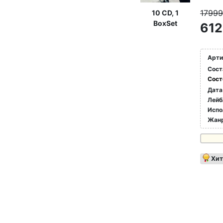
1799
10 CD, 1
BoxSet
612
Арти
Сост
Сост
Дата
Лейб
Испо
Жан
Хит