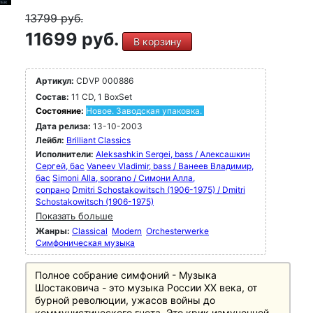
13799
руб.
11699 руб.
В корзину
Артикул:
CDVP 000886
Состав:
11 CD, 1 BoxSet
Состояние:
Новое. Заводская упаковка.
Дата релиза:
13-10-2003
Лейбл:
Brilliant Classics
Исполнители:
Aleksashkin Sergei, bass / Алексашкин
Сергей, бас
Vaneev Vladimir, bass / Ванеев Владимир,
бас
Simoni Alla, soprano / Симони Алла,
сопрано
Dmitri Schostakowitsch (1906-1975) / Dmitri
Schostakowitsch (1906-1975)
Показать больше
Жанры:
Classical
Modern
Orchesterwerke
Симфоническая музыка
Полное собрание симфоний - Музыка
Шостаковича - это музыка России XX века, от
бурной революции, ужасов войны до
коммунистического гнета. Это крик измученной