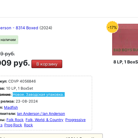
-17%
derson - 8314 Boxed
(2024)
в наличии
99
руб.
09 руб.
8 LP, 1 BoxS
В корзину
кул:
CDVP 4056846
ав:
10 LP, 1 BoxSet
ояние:
Новое. Заводская упаковка.
 релиза:
23-08-2024
л:
Madfish
лнители:
Ian Anderson / Ian Anderson
ры:
Folk Rock
Folk, World, & Country
Progressive
ks
Prog Rock
Rock