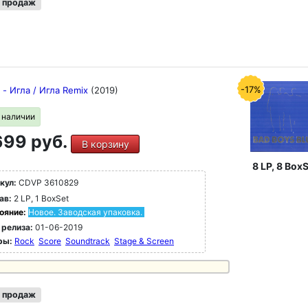
 продаж
-17%
s - Игла / Игла Remix
(2019)
в наличии
99 руб.
В корзину
8 LP, 8 BoxS
кул:
CDVP 3610829
ав:
2 LP, 1 BoxSet
ояние:
Новое. Заводская упаковка.
 релиза:
01-06-2019
ры:
Rock
Score
Soundtrack
Stage & Screen
 продаж