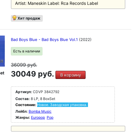
Artist: Maneskin Label: Rca Records Label
Хит продаж
Bad Boys Blue - Bad Boys Blue Vol.1
(2022)
Есть в наличии
36099
руб.
30049 руб.
et
В корзину
Артикул:
CDVP 3842792
Состав:
8 LP, 8 BoxSet
Состояние:
Новое. Заводская упаковка.
Лейбл:
Bomba Music
Жанры:
Europop
Pop