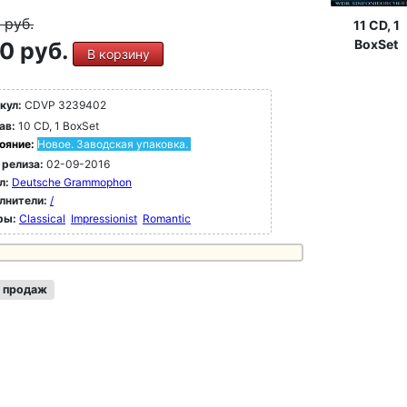
9
руб.
11 CD, 1
BoxSet
0 руб.
В корзину
кул:
CDVP 3239402
ав:
10 CD, 1 BoxSet
ояние:
Новое. Заводская упаковка.
 релиза:
02-09-2016
л:
Deutsche Grammophon
лнители:
/
ры:
Classical
Impressionist
Romantic
 продаж