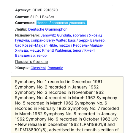
Артикул:
CDVP 2918670
Состав:
8 LP, 1 BoxSet
Состояние:
Новое. Заводская упаковка.
Лейбл:
Deutsche Grammophon
Исполнители:
Janowitz Gundula, soprano / Яновиц
Гундула, сопрано
Berry Walter, bass / Берри Вальтер,
бас
Rössel-Majdan Hilde, mezzo / Рёссель-Майдан
Хильда, меццо
Kmentt Waldemar, tenor / Кмент
Вальдемар, тенор
Показать больше
Жанры:
Classical
Romantic
Symphony No. 1 recorded in December 1961
Symphony No. 2 recorded in January 1962
Symphony No. 3 recorded in November 1962
Symphony No. 4 recorded in March 1962 Symphony
No. 5 recorded in March 1962 Symphony No. 6
recorded in February 1962 Symphony No. 7 recorded
in March 1962 Symphony No. 8 recorded in January
1962 Symphony No. 9 recorded in October 1962 UK:
- New release in December 1962 (LPM18901/8 and
SLPM138901/8), advertised in that month's edition of