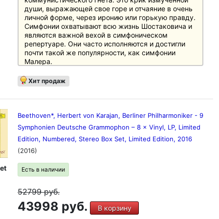
души, выражающей свое горе и отчаяние в очень
личной форме, через иронию или горькую правду.
Симфонии охватывают всю жизнь Шостаковича и
являются важной вехой в симфоническом
репертуаре. Они часто исполняются и достигли
почти такой же популярности, как симфонии
Малера.
Дополнительная информация:
Хит продаж
- Великолепная запись российского дирижера
Рудольфа Баршая, авторитета в этом репертуаре,
долгое время работавшего в тесном контакте с
композитором и дирижировавшего 14-й
Beethoven*, Herbert von Karajan, Berliner Philharmoniker - 9
симфонией.
Symphonien Deutsche Grammophon ‎– 8 × Vinyl, LP, Limited
Рецензии
Edition, Numbered, Stereo Box Set, Limited Edition, 2016
Стерео: "По техническому совершенству
"Кельнер" может легко соперничать с полными
(2016)
записями могучих конкурентов. Одно только то,
как властно они позволяют структурам
et
Есть в наличии
проявиться в сбалансированной ясности,
производит впечатление"
52799
руб.
43998 руб.
В корзину