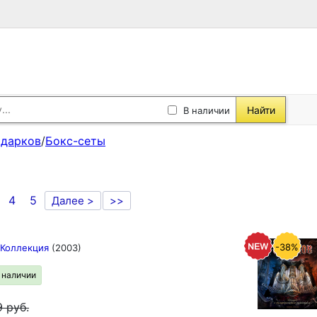
Найти
В наличии
одарков
/
Бокс-сеты
4
5
Далее >
>>
-38%
 Коллекция
(2003)
в наличии
9
руб.