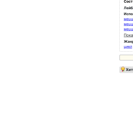
Сост
Лейб
Испо
мец
мец
мец
Пока
Жан
цикл
Хит