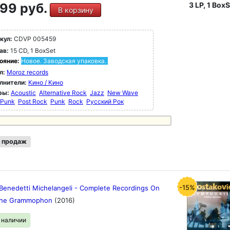
99 руб.
3 LP, 1 BoxS
В корзину
кул:
CDVP 005459
ав:
15 CD, 1 BoxSet
ояние:
Новое. Заводская упаковка.
л:
Moroz records
лнители:
Кино / Кино
ры:
Acoustic
Alternative Rock
Jazz
New Wave
-Punk
Post Rock
Punk
Rock
Русский Рок
 продаж
-15%
 Benedetti Michelangeli - Complete Recordings On
che Grammophon
(2016)
в наличии