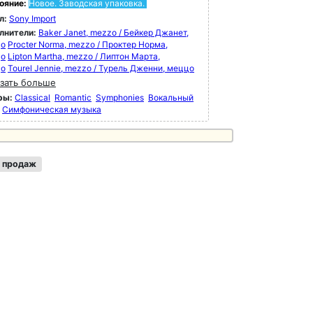
ояние:
Новое. Заводская упаковка.
л:
Sony Import
лнители:
Baker Janet, mezzo / Бейкер Джанет,
цо
Procter Norma, mezzo / Проктер Норма,
цо
Lipton Martha, mezzo / Липтон Марта,
цо
Tourel Jennie, mezzo / Турель Дженни, меццо
зать больше
ры:
Classical
Romantic
Symphonies
Вокальный
Симфоническая музыка
 продаж