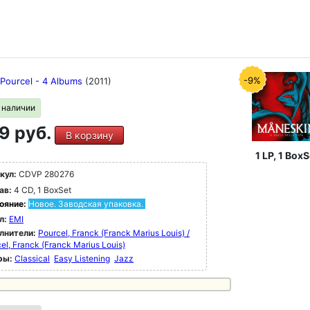
-9%
 Pourcel - 4 Albums
(2011)
в наличии
9 руб.
В корзину
1 LP, 1 BoxS
кул:
CDVP 280276
ав:
4 CD, 1 BoxSet
ояние:
Новое. Заводская упаковка.
л:
EMI
лнители:
Pourcel, Franck (Franck Marius Louis) /
el, Franck (Franck Marius Louis)
ры:
Classical
Easy Listening
Jazz