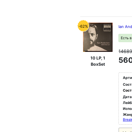
-62%
Ian An
Есть 
1468
10 LP, 1
560
BoxSet
Арти
Сост
Сост
Дата
Лейб
Испо
Жан
Brea