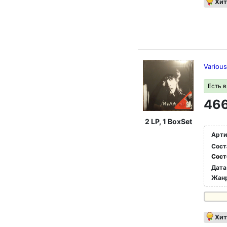
Хит
Variou
Есть 
466
2 LP, 1 BoxSet
Арти
Сост
Сост
Дата
Жан
Хит