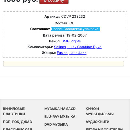
В корзину
Артикул:
CDVP 233232
Состав:
CD
Состояние:
Новое. Заводская упаковка.
Дата релиза:
19-02-2007
Лейбл:
BMG Rights
Композиторы:
Salinas, Luis / Салинас Луис
Жанры:
Fusion
Latin Jazz
ВИНИЛОВЫЕ
МУЗЫКА НА SACD
КИНО И
ПЛАСТИНКИ
МУЛЬТФИЛЬМЫ
BLU-RAY МУЗЫКА
ПОП, РОК, ДЖАЗ
АУДИОКНИГИ
DVD МУЗЫКА
КЛАССИЧЕСКАЯ
ДЕТЯМ И РОДИТЕЛЯМ