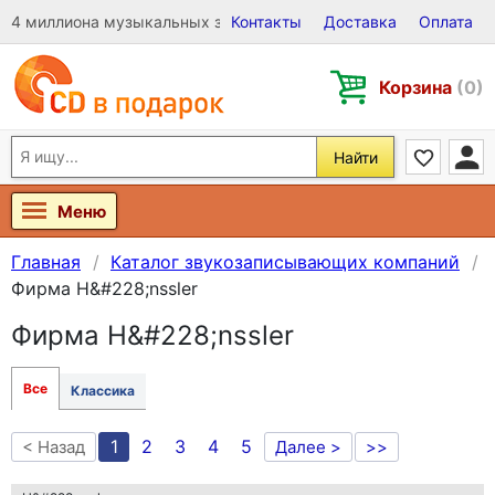
4 миллиона музыкальных записей на Виниле, CD и DVD
Контакты
Доставка
Оплата
Корзина
(0)
Найти
Меню
Главная
Каталог звукозаписывающих компаний
Фирма H&#228;nssler
Фирма H&#228;nssler
Все
Классика
1
2
3
4
5
< Назад
Далее >
>>