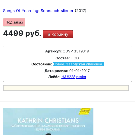
Songs Of Yearning: Sehnsuchtslieder
(2017)
Под заказ
4499 руб.
В корзину
Артикул:
CDVP 3319319
Состав:
1 CD
Состояние:
Новое. Заводская упаковка.
Дата релиза:
01-01-2017
Лейбл:
H&#228;nssler