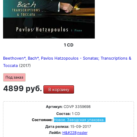
1 CD
Beethoven*, Bach*, Pavlos Hatzopoulos - Sonatas; Transcriptions &
Toccata
(2017)
Под заказ
4899 руб.
В корзину
Артикул:
CDVP 3359698
Состав:
1 CD
Состояние:
Новое. Заводская упаковка.
Дата релиза:
15-09-2017
Лейбл:
H&#228;nssler