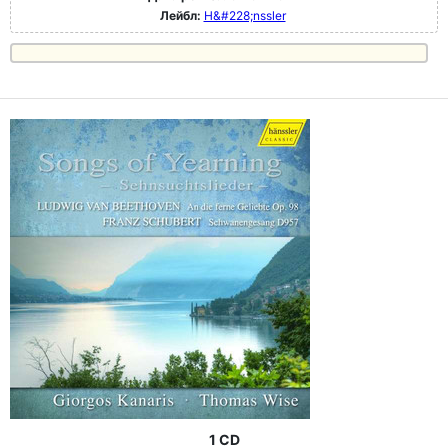
Лейбл:
H&#228;nssler
1 CD