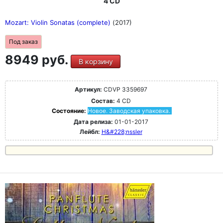
4 CD
Mozart: Violin Sonatas (complete)
(2017)
Под заказ
8949 руб.
В корзину
Артикул:
CDVP 3359697
Состав:
4 CD
Состояние:
Новое. Заводская упаковка.
Дата релиза:
01-01-2017
Лейбл:
H&#228;nssler