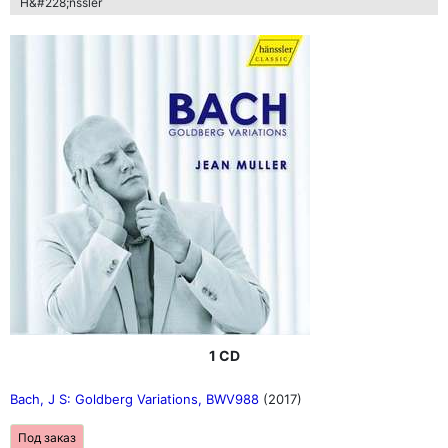
H&#228;nssler
1 CD
Bach, J S: Goldberg Variations, BWV988
(2017)
Под заказ