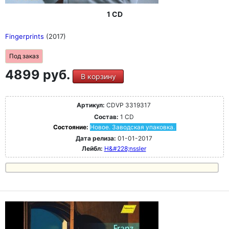
1 CD
Fingerprints
(2017)
Под заказ
4899 руб.
В корзину
Артикул:
CDVP 3319317
Состав:
1 CD
Состояние:
Новое. Заводская упаковка.
Дата релиза:
01-01-2017
Лейбл:
H&#228;nssler