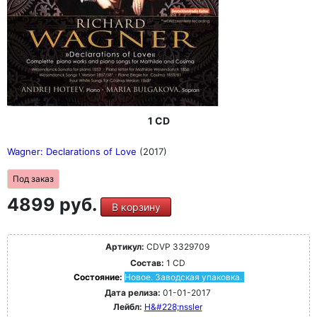
1 CD
Wagner: Declarations of Love
(2017)
Под заказ
4899 руб.
В корзину
Артикул:
CDVP 3329709
Состав:
1 CD
Состояние:
Новое. Заводская упаковка.
Дата релиза:
01-01-2017
Лейбл:
H&#228;nssler