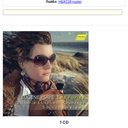
Лейбл:
H&#228;nssler
1 CD