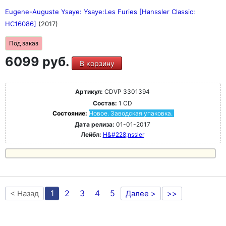
Eugene-Auguste Ysaye: Ysaye:Les Furies [Hanssler Classic:
HC16086]
(2017)
Под заказ
6099 руб.
В корзину
Артикул:
CDVP 3301394
Состав:
1 CD
Состояние:
Новое. Заводская упаковка.
Дата релиза:
01-01-2017
Лейбл:
H&#228;nssler
1
2
3
4
5
< Назад
Далее >
>>