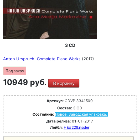
3 CD
Anton Urspruch: Complete Piano Works
(2017)
Под заказ
10949 руб.
В корзину
Артикул:
CDVP 3341509
Состав:
3 CD
Состояние:
Новое. Заводская упаковка.
Дата релиза:
01-01-2017
Лейбл:
H&#228;nssler