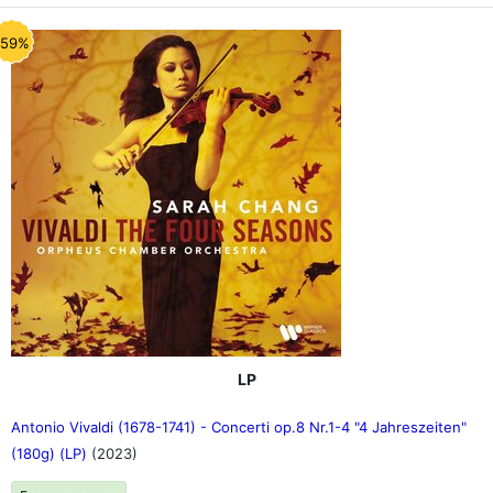
-59%
LP
Antonio Vivaldi (1678-1741) - Concerti op.8 Nr.1-4 "4 Jahreszeiten"
(180g) (LP)
(2023)