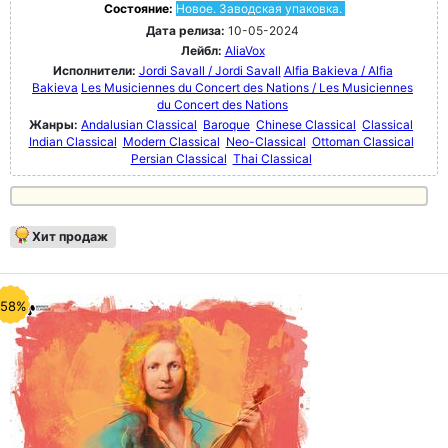
Состояние:
Новое. Заводская упаковка.
Дата релиза:
10-05-2024
Лейбл:
AliaVox
Исполнители:
Jordi Savall / Jordi Savall
Alfia Bakieva / Alfia
Bakieva
Les Musiciennes du Concert des Nations / Les Musiciennes
du Concert des Nations
Жанры:
Andalusian Classical
Baroque
Chinese Classical
Classical
Indian Classical
Modern Classical
Neo-Classical
Ottoman Classical
Persian Classical
Thai Classical
Хит продаж
-58%