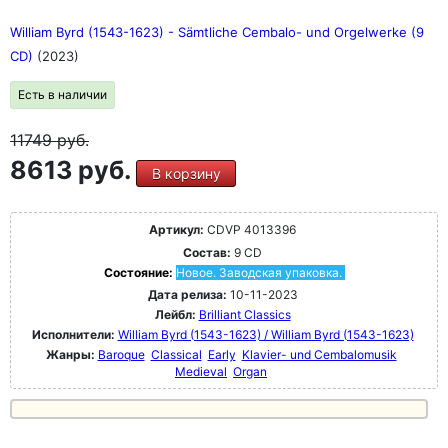
William Byrd (1543-1623) - Sämtliche Cembalo- und Orgelwerke (9
CD)
(2023)
Есть в наличии
11749
руб.
8613 руб.
В корзину
Артикул:
CDVP 4013396
Состав:
9 CD
Состояние:
Новое. Заводская упаковка.
Дата релиза:
10-11-2023
Лейбл:
Brilliant Classics
Исполнители:
William Byrd (1543-1623) / William Byrd (1543-1623)
Жанры:
Baroque
Classical
Early
Klavier- und Cembalomusik
Medieval
Organ