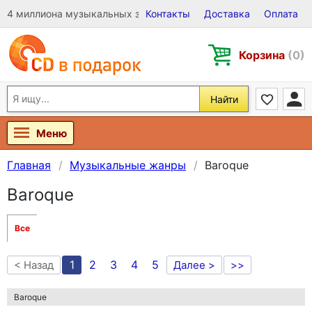
4 миллиона музыкальных записей на Виниле, CD и DVD
Контакты
Доставка
Оплата
Корзина
(0)
Найти
Меню
Главная
Музыкальные жанры
Baroque
Baroque
Все
1
2
3
4
5
< Назад
Далее >
>>
Baroque