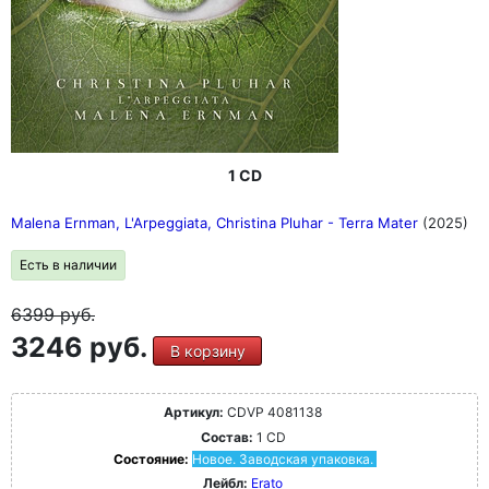
1 CD
Malena Ernman, L'Arpeggiata, Christina Pluhar - Terra Mater
(2025)
Есть в наличии
6399
руб.
3246 руб.
В корзину
Артикул:
CDVP 4081138
Состав:
1 CD
Состояние:
Новое. Заводская упаковка.
Лейбл:
Erato