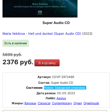
Super Audio CD
Maria Vekilova - Hell und dunkel (Super Audio CD)
(2023)
Есть в наличии
5699
руб.
2376 руб.
В корзину
Артикул:
CDVP 3972469
Состав:
Super Audio CD
Состояние:
Новое. Заводская упаковка.
Дата релиза:
05-05-2023
Лейбл:
Aeolus
Жанры:
Baroque
Classical
Contemporary
Organ
Orgelmusik