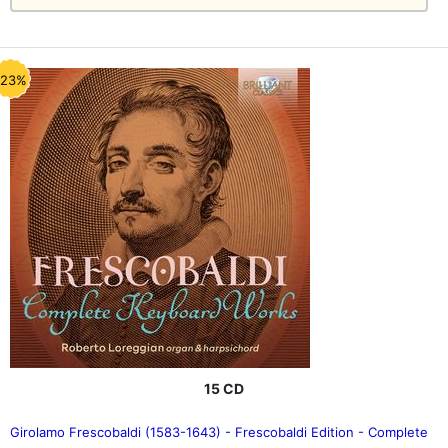
-23%
15 CD
Girolamo Frescobaldi (1583-1643) - Frescobaldi Edition - Complete