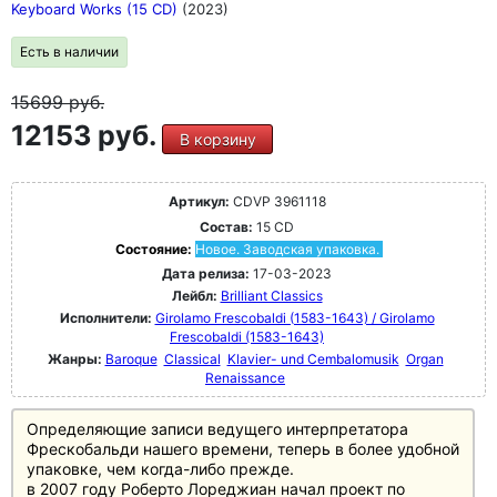
Keyboard Works (15 CD)
(2023)
Есть в наличии
15699
руб.
12153 руб.
В корзину
Артикул:
CDVP 3961118
Состав:
15 CD
Состояние:
Новое. Заводская упаковка.
Дата релиза:
17-03-2023
Лейбл:
Brilliant Classics
Исполнители:
Girolamo Frescobaldi (1583-1643) / Girolamo
Frescobaldi (1583-1643)
Жанры:
Baroque
Classical
Klavier- und Cembalomusik
Organ
Renaissance
Определяющие записи ведущего интерпретатора
Фрескобальди нашего времени, теперь в более удобной
упаковке, чем когда-либо прежде.
в 2007 году Роберто Лореджиан начал проект по