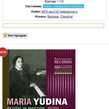
Состав:
1 CD
Состояние:
Новое. Заводская упаковка.
Лейбл:
МГК им.П.И.Чайковского
Жанры:
Baroque
Classical
Хит продаж