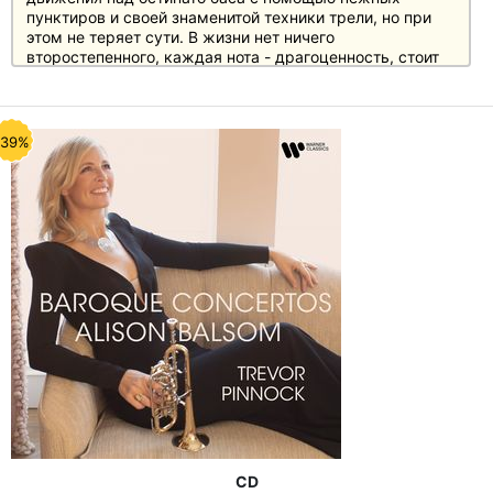
пунктиров и своей знаменитой техники трели, но при
этом не теряет сути. В жизни нет ничего
второстепенного, каждая нота - драгоценность, стоит
только внимательно прислушаться.
Отзывы
"Соколов обращается с каждой нотой как с
драгоценным камнем, переносит слушателей в другое
-39%
время и остается вне времени" (Der Standard)
"Его прикосновение: изысканное, концентрированное,
сверкающее, светящееся" (rbb online)
"Этот колоссальный артист не перестает удивлять"
(Scherzo)
CD