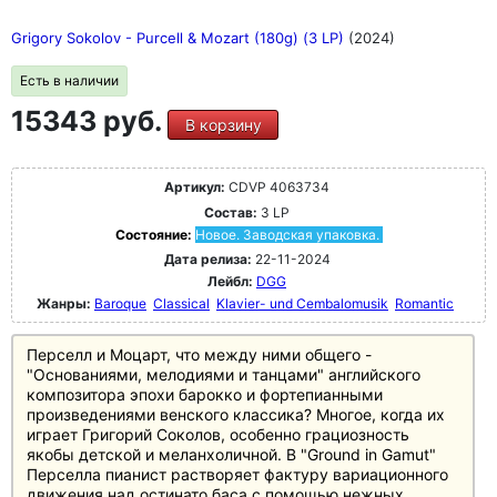
Grigory Sokolov - Purcell & Mozart (180g) (3 LP)
(2024)
Есть в наличии
15343 руб.
В корзину
Артикул:
CDVP 4063734
Состав:
3 LP
Состояние:
Новое. Заводская упаковка.
Дата релиза:
22-11-2024
Лейбл:
DGG
Жанры:
Baroque
Classical
Klavier- und Cembalomusik
Romantic
Перселл и Моцарт, что между ними общего -
"Основаниями, мелодиями и танцами" английского
композитора эпохи барокко и фортепианными
произведениями венского классика? Многое, когда их
играет Григорий Соколов, особенно грациозность
якобы детской и меланхоличной. В "Ground in Gamut"
Перселла пианист растворяет фактуру вариационного
движения над остинато баса с помощью нежных