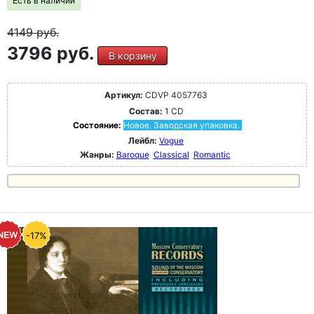
Есть в наличии
4149
руб.
3796 руб.
В корзину
Артикул:
CDVP 4057763
Состав:
1 CD
Состояние:
Новое. Заводская упаковка.
Лейбл:
Vogue
Жанры:
Baroque
Classical
Romantic
-17%