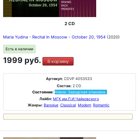
2 CD
Maria Yudina - Recital In Moscow - October 20, 1954
(2020)
Есть в наличии
1999 руб.
В корзину
Артикул:
CDVP 4053533
Состав:
2 CD
Состояние:
Новое. Заводская упаковка.
Лейбл:
МГК им.П.И.Чайковского
Жанры:
Baroque
Classical
Modern
Romantic