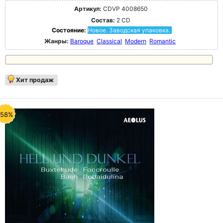
Артикул:
CDVP 4008650
Состав:
2 CD
Состояние:
Новое. Заводская упаковка.
Жанры:
Baroque
Classical
Modern
Romantic
Хит продаж
-58%