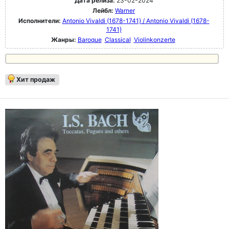
Дата релиза:
23-02-2024
Лейбл:
Warner
Исполнители:
Antonio Vivaldi (1678-1741) / Antonio Vivaldi (1678-
1741)
Жанры:
Baroque
Classical
Violinkonzerte
Хит продаж