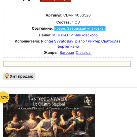
Артикул:
CDVP 4053520
Состав:
1 CD
Состояние:
Новое. Заводская упаковка.
Лейбл:
МГК им.П.И.Чайковского
Исполнители:
Richter Svyatoslav, piano / Рихтер Святослав,
фортепиано
Жанры:
Baroque
Classical
Хит продаж
-37%