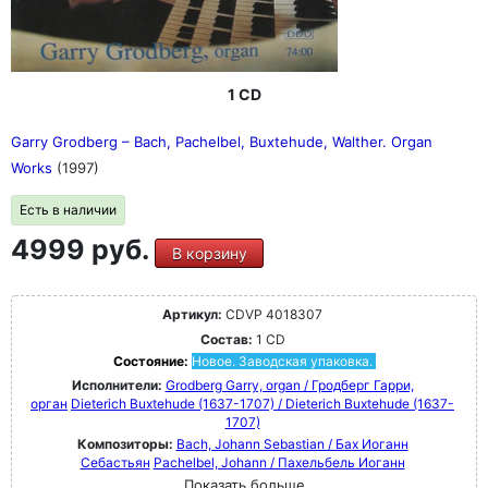
1 CD
Garry Grodberg – Bach, Pachelbel, Buxtehude, Walther. Organ
Works
(1997)
Есть в наличии
4999 руб.
В корзину
Артикул:
CDVP 4018307
Состав:
1 CD
Состояние:
Новое. Заводская упаковка.
Исполнители:
Grodberg Garry, organ / Гродберг Гарри,
орган
Dieterich Buxtehude (1637-1707) / Dieterich Buxtehude (1637-
1707)
Композиторы:
Bach, Johann Sebastian / Бах Иоганн
Себастьян
Pachelbel, Johann / Пахельбель Иоганн
Показать больше