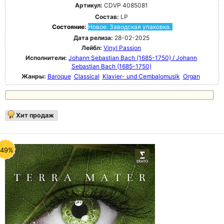
Артикул:
CDVP 4085081
Состав:
LP
Состояние:
Новое. Заводская упаковка.
Дата релиза:
28-02-2025
Лейбл:
Vinyl Passion
Исполнители:
Johann Sebastian Bach (1685-1750) / Johann
Sebastian Bach (1685-1750)
Жанры:
Baroque
Classical
Klavier- und Cembalomusik
Organ
Хит продаж
-49%