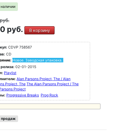
в наличии
руб.
0 руб.
В корзину
кул:
CDVP 758567
ав:
CD
ояние:
Новое. Заводская упаковка.
 релиза:
02-01-2015
л:
Playlist
лнители:
Alan Parsons Project, The / Alan
ns Project, The
The Alan Parsons Project / The
Parsons Project
ры:
Progressive Breaks
Prog Rock
 продаж