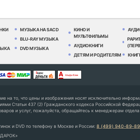
НКИ
МУЗЫКА НА SACD
КИНО И
АУДИ
МУЛЬТФИЛЬМЫ
BLU-RAY МУЗЫКА
РАРИ
АУДИОКНИГИ
(ПЕР
ЗЫКА
DVD МУЗЫКА
ДЕТЯМ И РОДИТЕЛЯМ
КНИГ
е на то, что цены и изображения носят исключительно информа
ями Статьи 437 (2) Гражданского кодекса Российской Федерац
оваров и услуг, пожалуйста, обращайтесь к менеджерам отдела
инок и DVD по телефону в Москве и России:
8 (499) 940-89-8
ОДАРОК»