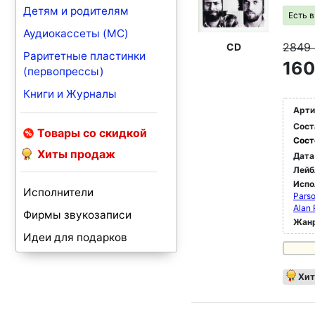
Детям и родителям
Есть 
Аудиокассеты (MC)
2849
CD
Раритетные пластинки
160
(первопрессы)
Книги и Журналы
Арти
Сост
Товары со скидкой
Сост
Хиты продаж
Дата
Лейб
Испо
Исполнители
Parso
Alan 
Фирмы звукозаписи
Жан
Идеи для подарков
Хит