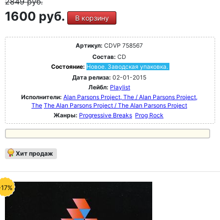
2849
руб.
1600 руб.
В корзину
Артикул:
CDVP 758567
Состав:
CD
Состояние:
Новое. Заводская упаковка.
Дата релиза:
02-01-2015
Лейбл:
Playlist
Исполнители:
Alan Parsons Project, The / Alan Parsons Project,
The
The Alan Parsons Project / The Alan Parsons Project
Жанры:
Progressive Breaks
Prog Rock
Хит продаж
-17%