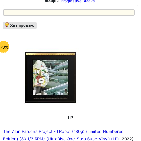
Жанры:
Progressive Breaks
Хит продаж
-70%
LP
The Alan Parsons Project - I Robot (180g) (Limited Numbered
Edition) (33 1/3 RPM) (UltraDisc One-Step SuperVinyl) (LP)
(2022)