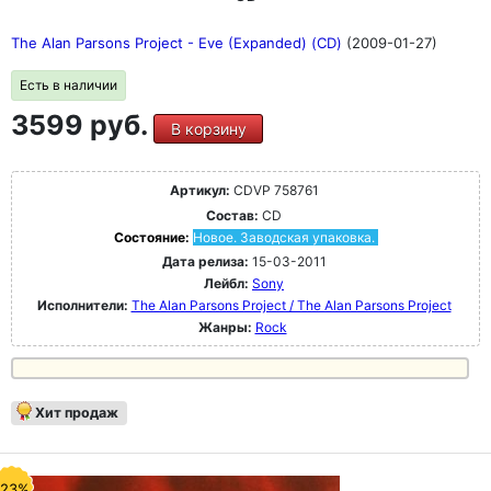
The Alan Parsons Project - Eve (Expanded) (CD)
(2009-01-27)
Есть в наличии
3599 руб.
В корзину
Артикул:
CDVP 758761
Состав:
CD
Состояние:
Новое. Заводская упаковка.
Дата релиза:
15-03-2011
Лейбл:
Sony
Исполнители:
The Alan Parsons Project / The Alan Parsons Project
Жанры:
Rock
Хит продаж
-23%