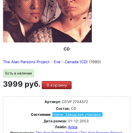
CD
The Alan Parsons Project - Eve - Canada (CD)
(1990)
Есть в наличии
3999 руб.
В корзину
Артикул:
CDVP 2704572
Состав:
CD
Состояние:
Новое. Заводская упаковка.
Дата релиза:
01-12-2003
Лейбл:
Arista
Исполнители:
The Alan Parsons Project / The Alan Parsons Project