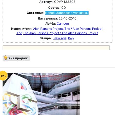
Артикул:
CDVP 133308
Состав:
CD
Состояние:
Новое. Заводская упаковка.
Дата релиза:
25-10-2010
Лейбл:
Camden
Исполнители:
Alan Parsons Project, The / Alan Parsons Project,
The
The Alan Parsons Project / The Alan Parsons Project
Жанры:
New Age
Pop
Хит продаж
-8%