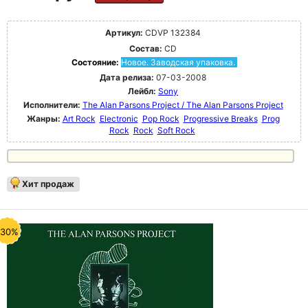
Артикул:
CDVP 132384
Состав:
CD
Состояние:
Новое. Заводская упаковка.
Дата релиза:
07-03-2008
Лейбл:
Sony
Исполнители:
The Alan Parsons Project / The Alan Parsons Project
Жанры:
Art Rock
Electronic
Pop Rock
Progressive Breaks
Prog
Rock
Rock
Soft Rock
Хит продаж
-30%