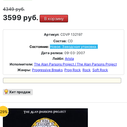
4349
руб.
3599 руб.
В корзину
Артикул:
CDVP 132197
Состав:
CD
Состояние:
Новое. Заводская упаковка.
Дата релиза:
09-03-2007
Лейбл:
Arista
Исполнители:
The Alan Parsons Project / The Alan Parsons Project
Жанры:
Progressive Breaks
Prog Rock
Rock
Soft Rock
Хит продаж
-29%