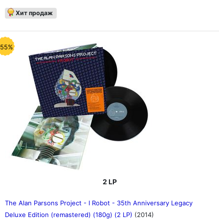
Хит продаж
-55%
2 LP
The Alan Parsons Project - I Robot - 35th Anniversary Legacy
Deluxe Edition (remastered) (180g) (2 LP)
(2014)