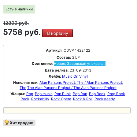
Есть в наличии
12899
руб.
5758 руб.
В корзину
Артикул:
CDVP 1422422
Состав:
2 LP
Состояние:
Новое. Заводская упаковка.
Дата релиза:
23-09-2013
Лейбл:
Music On Vinyl
Исполнители:
Alan Parsons Project, The / Alan Parsons Project,
The
The Alan Parsons Project / The Alan Parsons Project
Жанры:
Pop
Pop music
Pop Punk
Pop Rap
Pop Rock
Prog Rock
Rock
Rockabilly
Rock Opera
Rock & Roll
Rocksteady
Хит продаж