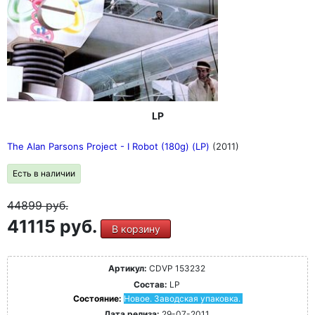
LP
The Alan Parsons Project - I Robot (180g) (LP)
(2011)
Есть в наличии
44899
руб.
41115 руб.
В корзину
Артикул:
CDVP 153232
Состав:
LP
Состояние:
Новое. Заводская упаковка.
Дата релиза:
29-07-2011