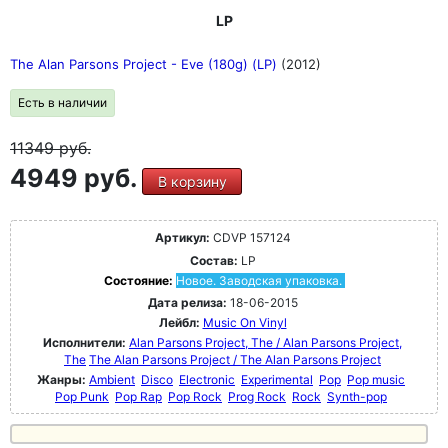
LP
The Alan Parsons Project - Eve (180g) (LP)
(2012)
Есть в наличии
11349
руб.
4949 руб.
В корзину
Артикул:
CDVP 157124
Состав:
LP
Состояние:
Новое. Заводская упаковка.
Дата релиза:
18-06-2015
Лейбл:
Music On Vinyl
Исполнители:
Alan Parsons Project, The / Alan Parsons Project,
The
The Alan Parsons Project / The Alan Parsons Project
Жанры:
Ambient
Disco
Electronic
Experimental
Pop
Pop music
Pop Punk
Pop Rap
Pop Rock
Prog Rock
Rock
Synth-pop