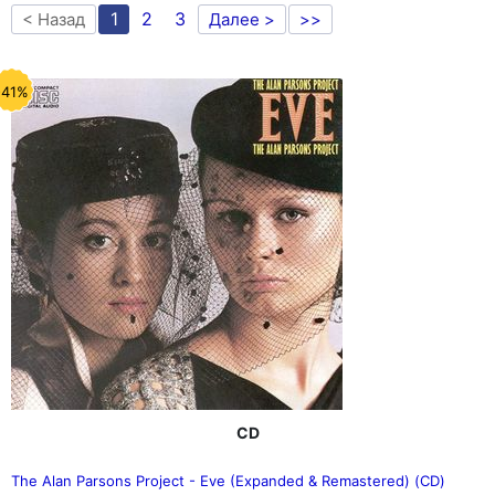
1
2
3
< Назад
Далее >
>>
-41%
CD
The Alan Parsons Project - Eve (Expanded & Remastered) (CD)