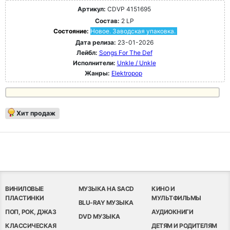
Артикул:
CDVP 4151695
Состав:
2 LP
Состояние:
Новое. Заводская упаковка.
Дата релиза:
23-01-2026
Лейбл:
Songs For The Def
Исполнители:
Unkle / Unkle
Жанры:
Elektropop
Хит продаж
ВИНИЛОВЫЕ
МУЗЫКА НА SACD
КИНО И
ПЛАСТИНКИ
МУЛЬТФИЛЬМЫ
BLU-RAY МУЗЫКА
ПОП, РОК, ДЖАЗ
АУДИОКНИГИ
DVD МУЗЫКА
КЛАССИЧЕСКАЯ
ДЕТЯМ И РОДИТЕЛЯМ