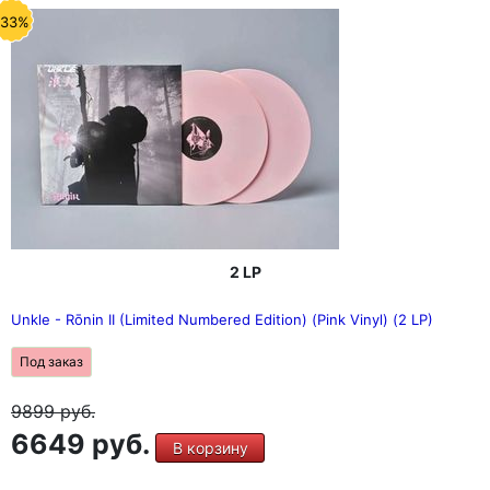
-33%
2 LP
Unkle - Rōnin II (Limited Numbered Edition) (Pink Vinyl) (2 LP)
Под заказ
9899
руб.
6649 руб.
В корзину