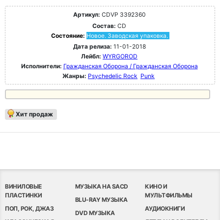
Артикул:
CDVP 3392360
Состав:
CD
Состояние:
Новое. Заводская упаковка.
Дата релиза:
11-01-2018
Лейбл:
WYRGOROD
Исполнители:
Гражданская Оборона / Гражданская Оборона
Жанры:
Psychedelic Rock
Punk
Хит продаж
ВИНИЛОВЫЕ
МУЗЫКА НА SACD
КИНО И
ПЛАСТИНКИ
МУЛЬТФИЛЬМЫ
BLU-RAY МУЗЫКА
ПОП, РОК, ДЖАЗ
АУДИОКНИГИ
DVD МУЗЫКА