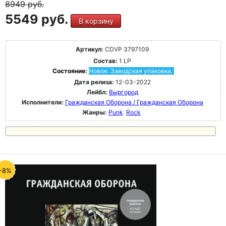
8949
руб.
5549 руб.
В корзину
Артикул:
CDVP 3797109
Состав:
1 LP
Состояние:
Новое. Заводская упаковка.
Дата релиза:
12-03-2022
Лейбл:
Выргород
Исполнители:
Гражданская Оборона / Гражданская Оборона
Жанры:
Punk
Rock
-8%