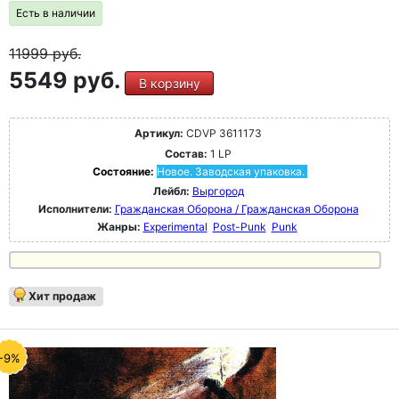
Есть в наличии
11999
руб.
5549 руб.
В корзину
Артикул:
CDVP 3611173
Состав:
1 LP
Состояние:
Новое. Заводская упаковка.
Лейбл:
Выргород
Исполнители:
Гражданская Оборона / Гражданская Оборона
Жанры:
Experimental
Post-Punk
Punk
Хит продаж
-9%