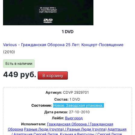
1 DVD
Various - Гражданская Оборона 25 Лет: Концерт-Посвящение
(2010)
Есть в наличии
449 руб.
В корзину
Артикул:
CDVP 2929701
Состав:
1 DVD
Состояние:
Новое. Заводская упаковка.
Дата релиза:
27-10-2010
Лейбл:
Выргород
Исполнители:
Гражданская Оборона / Гражданская
Оборона
Разные Люди (группа) / Разные Люди (группа)
Адаптация
/ Адаптация
Сергей Летов, Кузьма и Виртуозы / Сергей Летов,