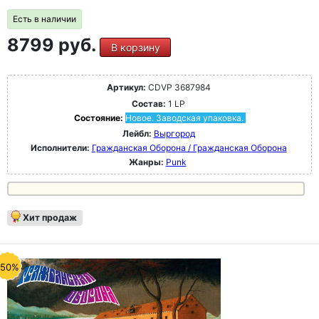
Есть в наличии
8799 руб.
В корзину
Артикул:
CDVP 3687984
Состав:
1 LP
Состояние:
Новое. Заводская упаковка.
Лейбл:
Выргород
Исполнители:
Гражданская Оборона / Гражданская Оборона
Жанры:
Punk
Хит продаж
-50%