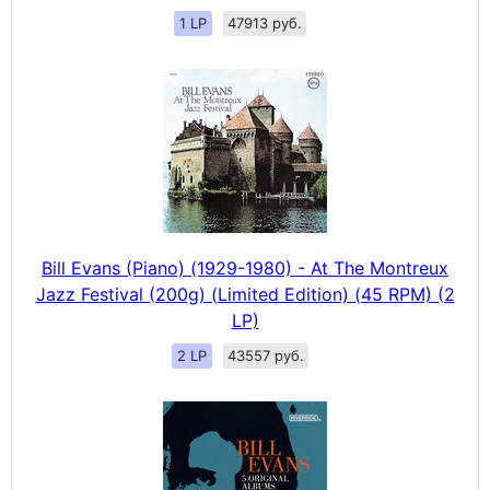
1 LP
47913 руб.
Bill Evans (Piano) (1929-1980) - At The Montreux
Jazz Festival (200g) (Limited Edition) (45 RPM) (2
LP)
2 LP
43557 руб.