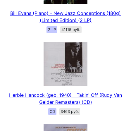
Bill Evans (Piano) - New Jazz Conceptions (180g)
(Limited Edition) (2 LP)
2 LP
41115 руб.
Herbie Hancock (geb. 1940) - Takin' Off (Rudy Van
Gelder Remasters) (CD)
CD
3463 руб.