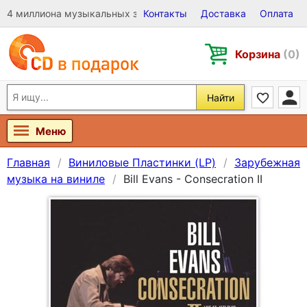
4 миллиона музыкальных записей на Виниле, CD и DVD
Контакты
Доставка
Оплата
Корзина
(0)
Найти
Меню
Главная
Виниловые Пластинки (LP)
Зарубежная
музыка на виниле
Bill Evans - Consecration II