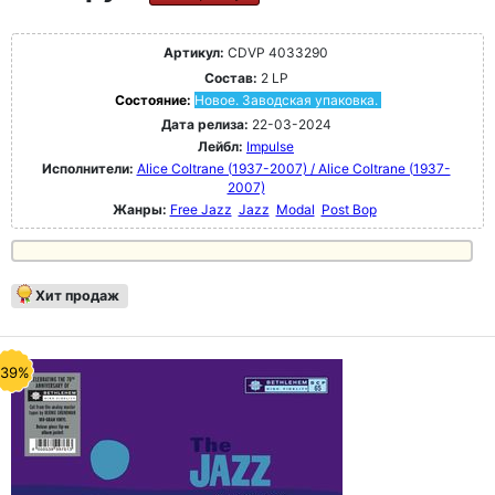
Артикул:
CDVP 4033290
Состав:
2 LP
Состояние:
Новое. Заводская упаковка.
Дата релиза:
22-03-2024
Лейбл:
Impulse
Исполнители:
Alice Coltrane (1937-2007) / Alice Coltrane (1937-
2007)
Жанры:
Free Jazz
Jazz
Modal
Post Bop
Хит продаж
-39%