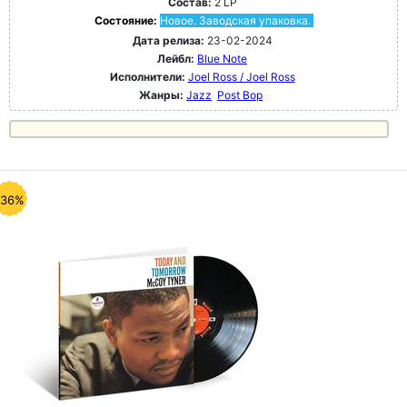
Состав:
2 LP
Состояние:
Новое. Заводская упаковка.
Дата релиза:
23-02-2024
Лейбл:
Blue Note
Исполнители:
Joel Ross / Joel Ross
Жанры:
Jazz
Post Bop
-36%