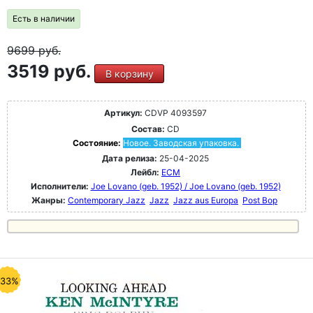
Есть в наличии
9699
руб.
3519 руб.
В корзину
Артикул:
CDVP 4093597
Состав:
CD
Состояние:
Новое. Заводская упаковка.
Дата релиза:
25-04-2025
Лейбл:
ECM
Исполнители:
Joe Lovano (geb. 1952) / Joe Lovano (geb. 1952)
Жанры:
Contemporary Jazz
Jazz
Jazz aus Europa
Post Bop
-33%