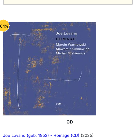
-64%
CD
Joe Lovano (geb. 1952) - Homage (CD)
(2025)