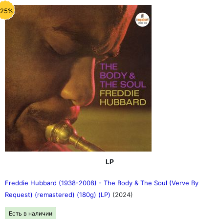
-25%
LP
Freddie Hubbard (1938-2008) - The Body & The Soul (Verve By
Request) (remastered) (180g) (LP)
(2024)
Есть в наличии