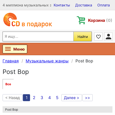
4 миллиона музыкальных записей на Виниле, CD и DVD
Контакты
Доставка
Оплата
Корзина
(0)
Найти
Меню
Главная
Музыкальные жанры
Post Bop
Post Bop
Все
1
2
3
4
5
< Назад
Далее >
>>
Post Bop