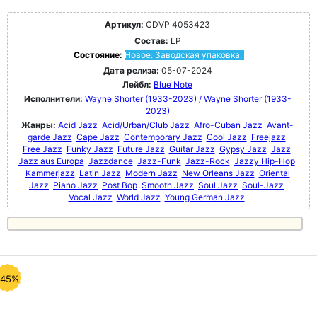
Артикул:
CDVP 4053423
Состав:
LP
Состояние:
Новое. Заводская упаковка.
Дата релиза:
05-07-2024
Лейбл:
Blue Note
Исполнители:
Wayne Shorter (1933-2023) / Wayne Shorter (1933-
2023)
Жанры:
Acid Jazz
Acid/Urban/Club Jazz
Afro-Cuban Jazz
Avant-
garde Jazz
Cape Jazz
Contemporary Jazz
Cool Jazz
Freejazz
Free Jazz
Funky Jazz
Future Jazz
Guitar Jazz
Gypsy Jazz
Jazz
Jazz aus Europa
Jazzdance
Jazz-Funk
Jazz-Rock
Jazzy Hip-Hop
Kammerjazz
Latin Jazz
Modern Jazz
New Orleans Jazz
Oriental
Jazz
Piano Jazz
Post Bop
Smooth Jazz
Soul Jazz
Soul-Jazz
Vocal Jazz
World Jazz
Young German Jazz
-45%