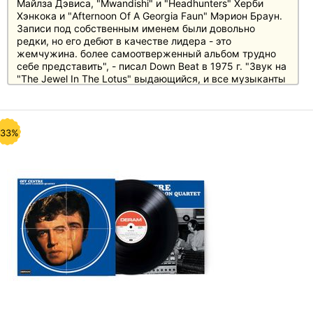
Майлза Дэвиса, "Mwandishi" и "Headhunters" Херби
Хэнкока и "Afternoon Of A Georgia Faun" Мэрион Браун.
Записи под собственным именем были довольно
редки, но его дебют в качестве лидера - это
жемчужина. более самоотверженный альбом трудно
себе представить", - писал Down Beat в 1975 г. "Звук на
"The Jewel In The Lotus" выдающийся, и все музыканты
стараются слиться в единое целое". записанный в Нью-
Йорке в 1974 году, состав альбома пересекается с
окружением Херби Хэнкока в то время, но музыка
имеет свой собственный характер.
-33%
Виниловое издание альбома "Luminessence" вышло в
типе "гейтфолд" и включает новые примечания.