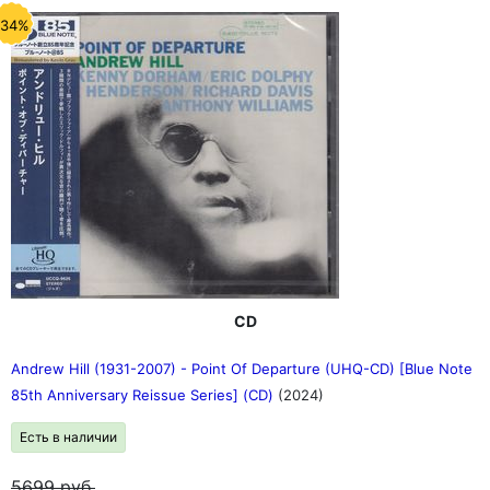
-34%
CD
Andrew Hill (1931-2007) - Point Of Departure (UHQ-CD) [Blue Note
85th Anniversary Reissue Series] (CD)
(2024)
Есть в наличии
5699
руб.