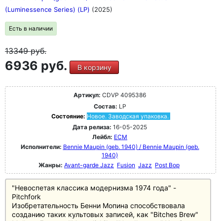
(Luminessence Series) (LP)
(2025)
Есть в наличии
13349
руб.
6936 руб.
В корзину
Артикул:
CDVP 4095386
Состав:
LP
Состояние:
Новое. Заводская упаковка.
Дата релиза:
16-05-2025
Лейбл:
ECM
Исполнители:
Bennie Maupin (geb. 1940) / Bennie Maupin (geb.
1940)
Жанры:
Avant-garde Jazz
Fusion
Jazz
Post Bop
"Невоспетая классика модернизма 1974 года" -
Pitchfork
Изобретательность Бенни Мопина способствовала
созданию таких культовых записей, как "Bitches Brew"