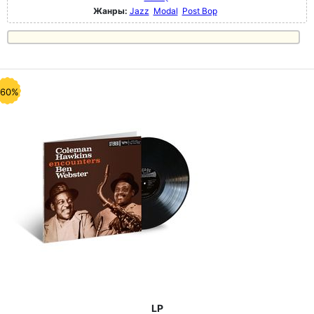
Жанры:
Jazz
Modal
Post Bop
-60%
LP