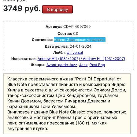
3749 руб.
В корзину
Артикул:
CDVP 4097069
Состав:
CD
Состояние:
Новое. Заводская упаковка.
Дата релиза:
24-01-2024
Лейбл:
Universal
Исполнители:
Andrew Hill (1931-2007) / Andrew Hill (1931-2007)
Жанры:
Avant-garde Jazz
Jazz
Post Bop
Классика современного джаза "Point Of Departure" от
Blue Note представляет пианиста и композитора Эндрю
Хилла в секстете с альт-саксофонистом Эриком Долфи,
тенор-саксофонистом Джо Хендерсоном, трубачом
Кенни Дорэмом, басистом Ричардом Дэвисом и
барабанщиком Тони Уильямсом.
Виниловое издание Blue Note Classic: стерео, полностью
аналоговый мастеринг Кевина Грея с оригинальных
лент, оптимальное прессование (180 г), мягкая
внутренняя втулка.