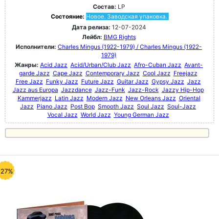
Состав:
LP
Состояние:
Новое. Заводская упаковка.
Дата релиза:
12-07-2024
Лейбл:
BMG Rights
Исполнители:
Charles Mingus (1922-1979) / Charles Mingus (1922-
1979)
Жанры:
Acid Jazz
Acid/Urban/Club Jazz
Afro-Cuban Jazz
Avant-
garde Jazz
Cape Jazz
Contemporary Jazz
Cool Jazz
Freejazz
Free Jazz
Funky Jazz
Future Jazz
Guitar Jazz
Gypsy Jazz
Jazz
Jazz aus Europa
Jazzdance
Jazz-Funk
Jazz-Rock
Jazzy Hip-Hop
Kammerjazz
Latin Jazz
Modern Jazz
New Orleans Jazz
Oriental
Jazz
Piano Jazz
Post Bop
Smooth Jazz
Soul Jazz
Soul-Jazz
Vocal Jazz
World Jazz
Young German Jazz
-27%