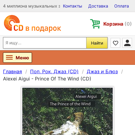
4 миллиона музыкальных записей на Виниле, CD и DVD
Контакты
Доставка
Оплата
Корзина
(0)
Найти
Меню
Главная
Поп, Рок, Джаз (CD)
Джаз и Блюз
Alexei Aigui - Prince Of The Wind (CD)