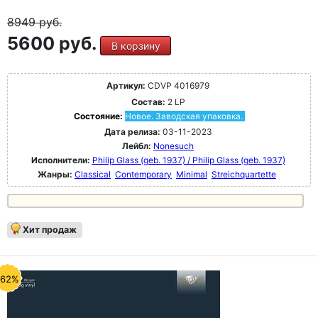
8949
руб.
5600 руб.
В корзину
Артикул:
CDVP 4016979
Состав:
2 LP
Состояние:
Новое. Заводская упаковка.
Дата релиза:
03-11-2023
Лейбл:
Nonesuch
Исполнители:
Philip Glass (geb. 1937) / Philip Glass (geb. 1937)
Жанры:
Classical
Contemporary
Minimal
Streichquartette
Хит продаж
-62%