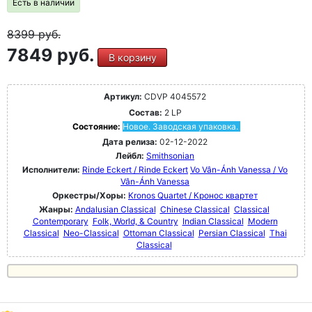
Есть в наличии
8399
руб.
7849 руб.
В корзину
Артикул:
CDVP 4045572
Состав:
2 LP
Состояние:
Новое. Заводская упаковка.
Дата релиза:
02-12-2022
Лейбл:
Smithsonian
Исполнители:
Rinde Eckert / Rinde Eckert
Vo Vân-Ánh Vanessa / Vo
Vân-Ánh Vanessa
Оркестры/Хоры:
Kronos Quartet / Кронос квартет
Жанры:
Andalusian Classical
Chinese Classical
Classical
Contemporary
Folk, World, & Country
Indian Classical
Modern
Classical
Neo-Classical
Ottoman Classical
Persian Classical
Thai
Classical