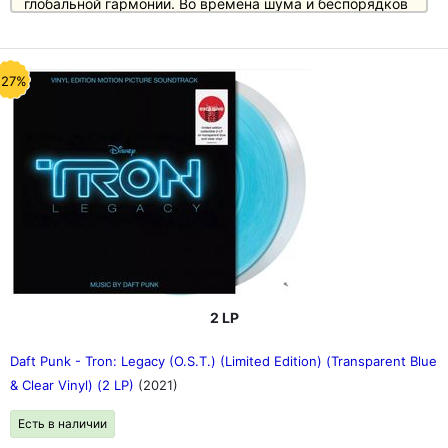
глобальной гармонии. Во времена шума и беспорядков
PAX является одновременно своевременной и
вневременной музыкой, которая необходима для
прослушивания.
-27%
2 LP
Daft Punk - Tron: Legacy (O.S.T.) (Limited Edition) (Transparent Blue
& Clear Vinyl) (2 LP)
(2021)
Есть в наличии