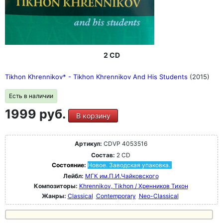
2 CD
Tikhon Khrennikov* - Tikhon Khrennikov And His Students
(2015)
Есть в наличии
1999 руб.
В корзину
Артикул:
CDVP 4053516
Состав:
2 CD
Состояние:
Новое. Заводская упаковка.
Лейбл:
МГК им.П.И.Чайковского
Композиторы:
Khrennikov, Tikhon / Хренников Тихон
Жанры:
Classical
Contemporary
Neo-Classical