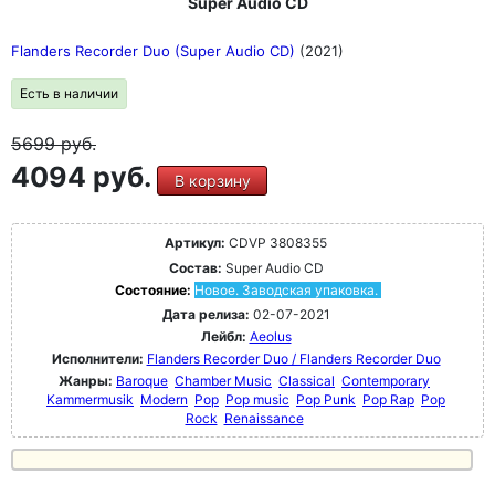
Super Audio CD
Flanders Recorder Duo (Super Audio CD)
(2021)
Есть в наличии
5699
руб.
4094 руб.
В корзину
Артикул:
CDVP 3808355
Состав:
Super Audio CD
Состояние:
Новое. Заводская упаковка.
Дата релиза:
02-07-2021
Лейбл:
Aeolus
Исполнители:
Flanders Recorder Duo / Flanders Recorder Duo
Жанры:
Baroque
Chamber Music
Classical
Contemporary
Kammermusik
Modern
Pop
Pop music
Pop Punk
Pop Rap
Pop
Rock
Renaissance