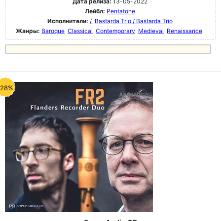
Дата релиза:
13-05-2022
Лейбл:
Pentatone
Исполнители:
/
Bastarda Trio / Bastarda Trio
Жанры:
Baroque
Classical
Contemporary
Medieval
Renaissance
-28%