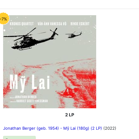
-7%
2 LP
Jonathan Berger (geb. 1954) - Mỹ Lai (180g) (2 LP)
(2022)