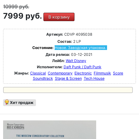
10999
руб.
7999 руб.
В корзину
Артикул:
CDVP 4095038
Состав:
2 LP
Состояние:
Новое. Заводская упаковка.
Дата релиза:
03-12-2021
Лейбл:
Walt Disney
Исполнители:
Daft Punk / Daft Punk
Жанры:
Classical
Contemporary
Electronic
Filmmusik
Score
Soundtrack
Stage & Screen
Tech House
Хит продаж