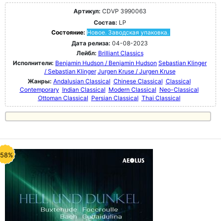
Артикул:
CDVP 3990063
Состав:
LP
Состояние:
Новое. Заводская упаковка.
Дата релиза:
04-08-2023
Лейбл:
Brilliant Classics
Исполнители:
Benjamin Hudson / Benjamin Hudson
Sebastian Klinger
/ Sebastian Klinger
Jurgen Kruse / Jurgen Kruse
Жанры:
Andalusian Classical
Chinese Classical
Classical
Contemporary
Indian Classical
Modern Classical
Neo-Classical
Ottoman Classical
Persian Classical
Thai Classical
-58%