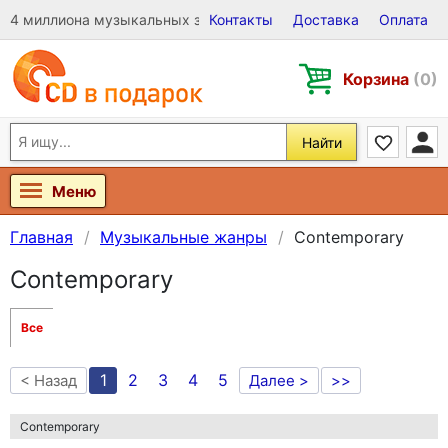
4 миллиона музыкальных записей на Виниле, CD и DVD
Контакты
Доставка
Оплата
Корзина
(0)
Найти
Меню
Главная
Музыкальные жанры
Contemporary
Contemporary
Все
1
2
3
4
5
< Назад
Далее >
>>
Contemporary