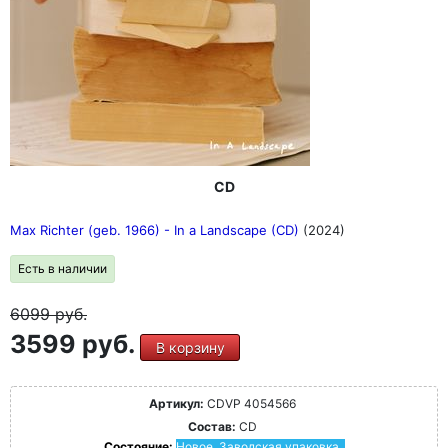
CD
Max Richter (geb. 1966) - In a Landscape (CD)
(2024)
Есть в наличии
6099
руб.
3599 руб.
В корзину
Артикул:
CDVP 4054566
Состав:
CD
Состояние:
Новое. Заводская упаковка.