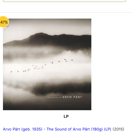
-47%
LP
Arvo Pärt (geb. 1935) - The Sound of Arvo Pärt (180g) (LP)
(2015)