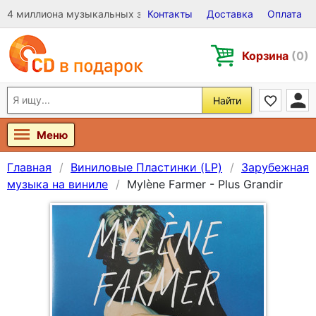
4 миллиона музыкальных записей на Виниле, CD и DVD
Контакты
Доставка
Оплата
Корзина
(0)
Найти
Меню
Главная
Виниловые Пластинки (LP)
Зарубежная
музыка на виниле
Mylène Farmer - Plus Grandir