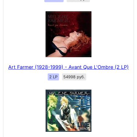
Art Farmer (1928-1999) - Avant Que L'Ombre (2 LP)
2 LP
54998 руб.