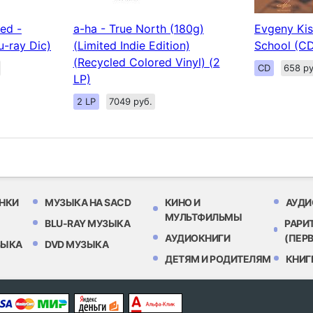
ed -
a-ha - True North (180g)
Evgeny Kis
u-ray Dic)
(Limited Indie Edition)
School (C
(Recycled Colored Vinyl) (2
CD
658 ру
LP)
2 LP
7049 руб.
НКИ
МУЗЫКА НА SACD
КИНО И
АУДИ
МУЛЬТФИЛЬМЫ
BLU-RAY МУЗЫКА
РАРИ
АУДИОКНИГИ
(ПЕР
ЗЫКА
DVD МУЗЫКА
ДЕТЯМ И РОДИТЕЛЯМ
КНИГ