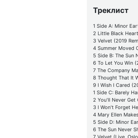
Треклист
1 Side A: Minor Ea
2 Little Black Hea
3 Velvet (2019 Rem
4 Summer Moved O
5 Side B: The Sun
6 To Let You Win 
7 The Company Ma
8 Thought That It 
9 I Wish I Cared (
1 Side C: Barely H
2 You'll Never Get
3 I Won't Forget H
4 Mary Ellen Make
5 Side D: Minor Ear
6 The Sun Never Sh
7 Velvet (Live, Osl