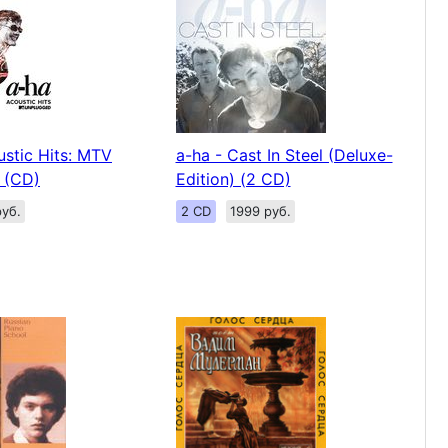
ustic Hits: MTV
a-ha - Cast In Steel (Deluxe-
 (CD)
Edition) (2 CD)
уб.
2 CD
1999 руб.