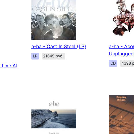
a-ha - Cast In Steel (LP)
a-ha - Aco
Unplugged
LP
21645 руб.
CD
4398 р
 Live At