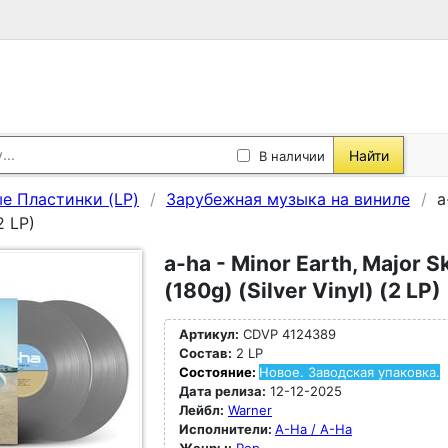
Найти
В наличии
е Пластинки (LP)
Зарубежная музыка на виниле
a
2 LP)
a-ha - Minor Earth, Major S
(180g) (Silver Vinyl) (2 LP)
Артикул:
CDVP 4124389
Состав:
2 LP
Состояние:
Новое. Заводская упаковка.
Дата релиза:
12-12-2025
Лейбл:
Warner
Исполнители:
A-Ha / A-Ha