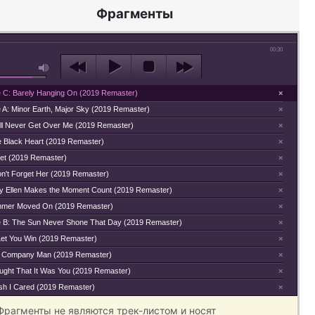
Фрагменты
00:30
e C: Barely Hanging On (2019 Remaster)
×
e A: Minor Earth, Major Sky (2019 Remaster)
×
'll Never Get Over Me (2019 Remaster)
×
le Black Heart (2019 Remaster)
×
vet (2019 Remaster)
×
on't Forget Her (2019 Remaster)
×
y Ellen Makes the Moment Count (2019 Remaster)
×
mer Moved On (2019 Remaster)
×
e B: The Sun Never Shone That Day (2019 Remaster)
×
Let You Win (2019 Remaster)
×
 Company Man (2019 Remaster)
×
ught That It Was You (2019 Remaster)
×
ish I Cared (2019 Remaster)
×
 Фрагменты не являются трек-листом и носят