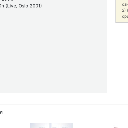
оз
 (Live, Oslo 2001)
2)
ор
я