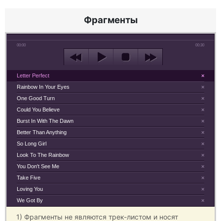
Фрагменты
00:00
00:30
Letter Perfect
×
Rainbow In Your Eyes
×
One Good Turn
×
Could You Believe
×
Burst In With The Dawn
×
Better Than Anything
×
So Long Girl
×
Look To The Rainbow
×
You Don't See Me
×
Take Five
×
Loving You
×
We Got By
×
1) Фрагменты не являются трек-листом и носят