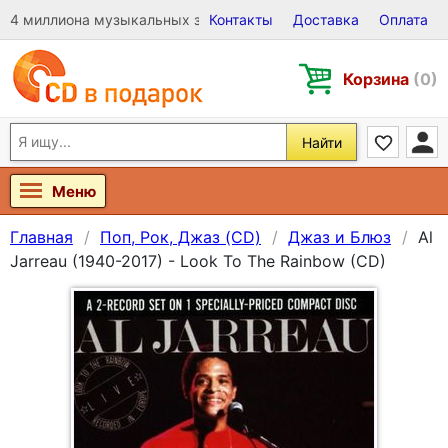
4 миллиона музыкальных записей на Виниле, CD и DVD
Контакты
Доставка
Оплата
Корзина
(0)
Найти
Меню
Главная
Поп, Рок, Джаз (CD)
Джаз и Блюз
Al
Jarreau (1940-2017) - Look To The Rainbow (CD)