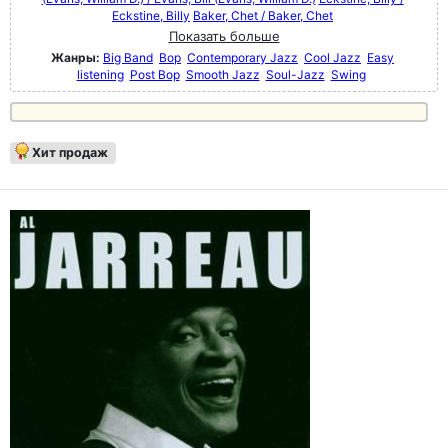
Eckstine, Billy
Baker, Chet / Baker, Chet
Показать больше
Жанры:
Big Band
Bop
Contemporary Jazz
Cool Jazz
Easy
listening
Post Bop
Smooth Jazz
Soul-Jazz
Swing
Хит продаж