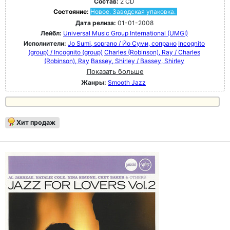
Состав:
2 CD
Состояние:
Новое. Заводская упаковка.
Дата релиза:
01-01-2008
Лейбл:
Universal Music Group International (UMGI)
Исполнители:
Jo Sumi, soprano / Йо Суми, сопрано
Incognito
(group) / Incognito (group)
Charles (Robinson), Ray / Charles
(Robinson), Ray
Bassey, Shirley / Bassey, Shirley
Показать больше
Жанры:
Smooth Jazz
Хит продаж