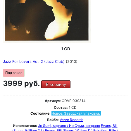
1 CD
Jazz For Lovers Vol. 2 (Jazz Club)
(2010)
Под заказ
3999 руб.
В корзину
Артикул:
CDVP 039314
Состав:
1 CD
Состояние:
Новое. Заводская упаковка.
Лейбл:
Verve Records
Исполнители:
Jo Sumi, soprano / Йо Суми, сопрано
Evans, Bill
(Evans, William D.) / Evans, Bill (Evans, William D.)
Eckstine, Billy /