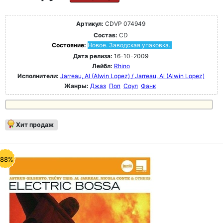
Артикул:
CDVP 074949
Состав:
CD
Состояние:
Новое. Заводская упаковка.
Дата релиза:
16-10-2009
Лейбл:
Rhino
Исполнители:
Jarreau, Al (Alwin Lopez) / Jarreau, Al (Alwin Lopez)
Жанры:
Джаз
Поп
Соул
Фанк
Хит продаж
-88%