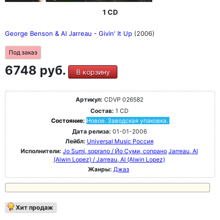
1 CD
George Benson & Al Jarreau - Givin' It Up
(2006)
Под заказ
6748 руб.
В корзину
Артикул:
CDVP 026582
Состав:
1 CD
Состояние:
Новое. Заводская упаковка.
Дата релиза:
01-01-2006
Лейбл:
Universal Music Россия
Исполнители:
Jo Sumi, soprano / Йо Суми, сопрано
Jarreau, Al
(Alwin Lopez) / Jarreau, Al (Alwin Lopez)
Жанры:
Джаз
Хит продаж