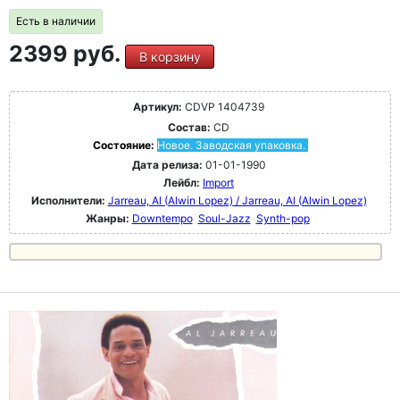
Есть в наличии
2399 руб.
В корзину
Артикул:
CDVP 1404739
Состав:
CD
Состояние:
Новое. Заводская упаковка.
Дата релиза:
01-01-1990
Лейбл:
Import
Исполнители:
Jarreau, Al (Alwin Lopez) / Jarreau, Al (Alwin Lopez)
Жанры:
Downtempo
Soul-Jazz
Synth-pop