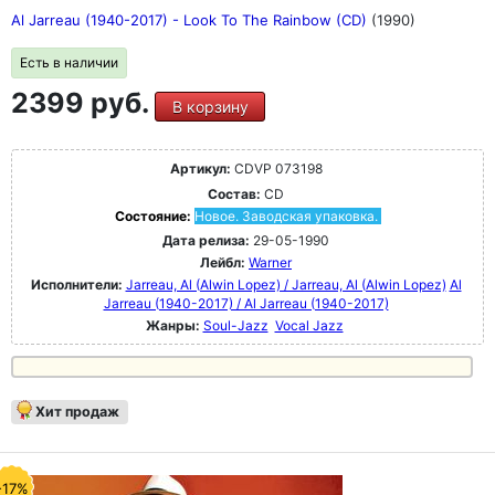
Al Jarreau (1940-2017) - Look To The Rainbow (CD)
(1990)
Есть в наличии
2399 руб.
В корзину
Артикул:
CDVP 073198
Состав:
CD
Состояние:
Новое. Заводская упаковка.
Дата релиза:
29-05-1990
Лейбл:
Warner
Исполнители:
Jarreau, Al (Alwin Lopez) / Jarreau, Al (Alwin Lopez)
Al
Jarreau (1940-2017) / Al Jarreau (1940-2017)
Жанры:
Soul-Jazz
Vocal Jazz
Хит продаж
-17%