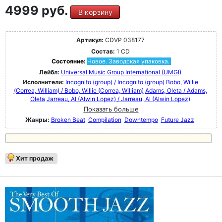
4999 руб.
В корзину
Артикул:
CDVP 038177
Состав:
1 CD
Состояние:
Новое. Заводская упаковка.
Лейбл:
Universal Music Group International (UMGI)
Исполнители:
Incognito (group) / Incognito (group)
Bobo, Willie
(Correa, William) / Bobo, Willie (Correa, William)
Adams, Oleta / Adams,
Oleta
Jarreau, Al (Alwin Lopez) / Jarreau, Al (Alwin Lopez)
Показать больше
Жанры:
Broken Beat
Compilation
Downtempo
Future Jazz
Хит продаж