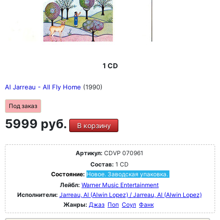
1 CD
Al Jarreau - All Fly Home
(1990)
Под заказ
5999 руб.
В корзину
Артикул:
CDVP 070961
Состав:
1 CD
Состояние:
Новое. Заводская упаковка.
Лейбл:
Warner Music Entertainment
Исполнители:
Jarreau, Al (Alwin Lopez) / Jarreau, Al (Alwin Lopez)
Жанры:
Джаз
Поп
Соул
Фанк