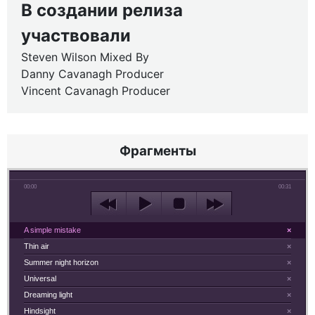
В создании релиза
участвовали
Steven Wilson Mixed By
Danny Cavanagh Producer
Vincent Cavanagh Producer
Фрагменты
00:00
00:31
A simple mistake
×
Thin air
×
Summer night horizon
×
Universal
×
Dreaming light
×
Hindsight
×