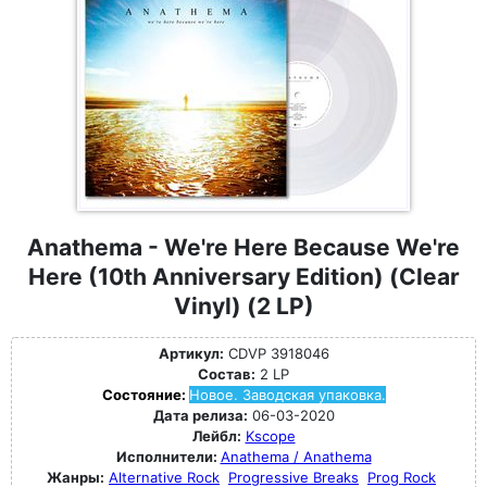
Anathema - We're Here Because We're
Here (10th Anniversary Edition) (Clear
Vinyl) (2 LP)
Артикул:
CDVP 3918046
Состав:
2 LP
Состояние:
Новое. Заводская упаковка.
Дата релиза:
06-03-2020
Лейбл:
Kscope
Исполнители:
Anathema / Anathema
Жанры:
Alternative Rock
Progressive Breaks
Prog Rock