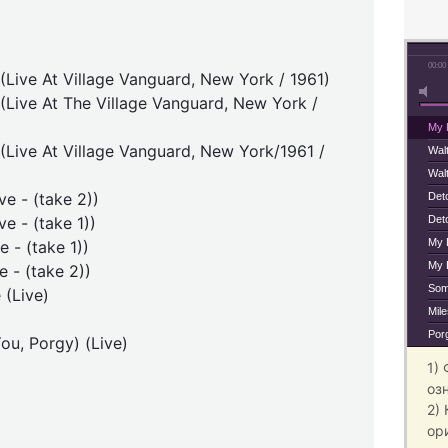
00:00
(Live At Village Vanguard, New York / 1961)
(Live At The Village Vanguard, New York /
My F
(Live At Village Vanguard, New York/1961 /
Walt
Walt
e - (take 2))
Deto
e - (take 1))
Deto
My 
 - (take 1))
My 
 - (take 2))
Som
 (Live)
Mile
Porg
ou, Porgy) (Live)
1)
оз
2)
ор