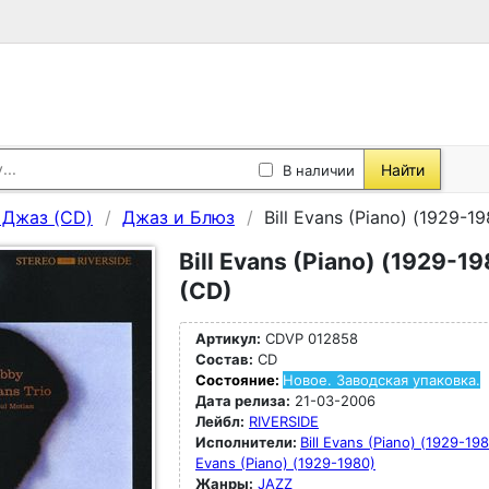
Найти
В наличии
, Джаз (CD)
Джаз и Блюз
Bill Evans (Piano) (1929-1
Bill Evans (Piano) (1929-19
(CD)
Артикул:
CDVP 012858
Состав:
CD
Состояние:
Новое. Заводская упаковка.
Дата релиза:
21-03-2006
Лейбл:
RIVERSIDE
Исполнители:
Bill Evans (Piano) (1929-1980
Evans (Piano) (1929-1980)
Жанры:
JAZZ