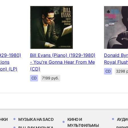
1929-1980)
Bill Evans (Piano) (1929-1980)
Donald Byr
ions
- You're Gonna Hear From Me
Royal Flus
ion) (LP)
(CD)
CD
3298 р
CD
7199 руб.
НКИ
МУЗЫКА НА SACD
КИНО И
АУДИ
МУЛЬТФИЛЬМЫ
BLU-RAY МУЗЫКА
РАРИ