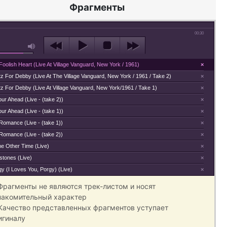
Фрагменты
00:30
oolish Heart (Live At Village Vanguard, New York / 1961)
×
z For Debby (Live At The Village Vanguard, New York / 1961 / Take 2)
×
z For Debby (Live At Village Vanguard, New York/1961 / Take 1)
×
ur Ahead (Live - (take 2))
×
ur Ahead (Live - (take 1))
×
Romance (Live - (take 1))
×
Romance (Live - (take 2))
×
e Other Time (Live)
×
stones (Live)
×
y (I Loves You, Porgy) (Live)
×
 Фрагменты не являются трек-листом и носят
накомительный характер
 Качество представленных фрагментов уступает
игиналу