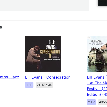
я
ontreu Jazz
Bill Evans - Consecration II
Bill Evans 
- At The M
1 LP
21117 руб.
Festival (2
Edition) (
2 LP
4355