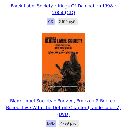
Black Label Society - Kings Of Damnation 1998 -
2004 (CD)
CD
2499 руб.
Black Label Society - Boozed, Broozed & Broken-
Boned: Live With The Detroit Chapter (Ländercode 2)
(DVD)
DVD
4799 руб.