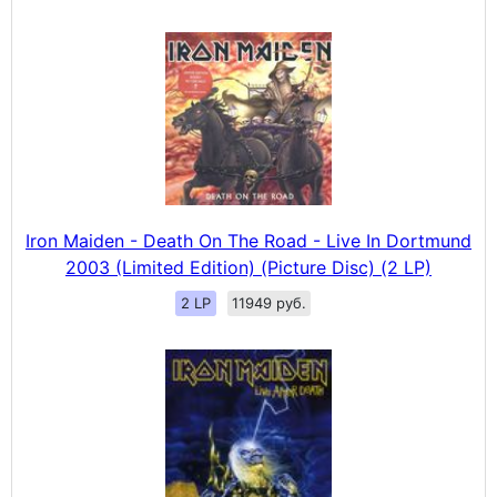
Iron Maiden - Death On The Road - Live In Dortmund
2003 (Limited Edition) (Picture Disc) (2 LP)
2 LP
11949 руб.