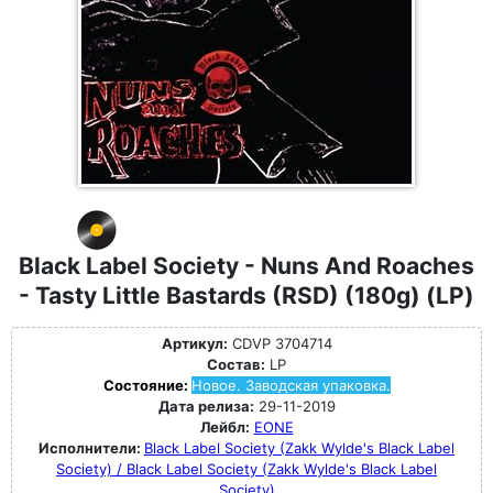
Black Label Society - Nuns And Roaches
- Tasty Little Bastards (RSD) (180g) (LP)
Артикул:
CDVP 3704714
Состав:
LP
Состояние:
Новое. Заводская упаковка.
Дата релиза:
29-11-2019
Лейбл:
EONE
Исполнители:
Black Label Society (Zakk Wylde's Black Label
Society) / Black Label Society (Zakk Wylde's Black Label
Society)