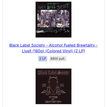
Black Label Society - Alcohol Fueled Brewtality -
Live!! (180g) (Colored Vinyl) (2 LP)
2 LP
8800 руб.