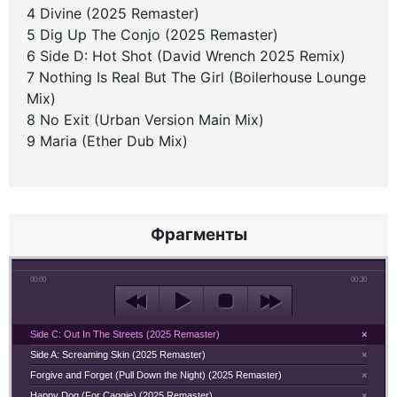
4 Divine (2025 Remaster)
5 Dig Up The Conjo (2025 Remaster)
6 Side D: Hot Shot (David Wrench 2025 Remix)
7 Nothing Is Real But The Girl (Boilerhouse Lounge
Mix)
8 No Exit (Urban Version Main Mix)
9 Maria (Ether Dub Mix)
Фрагменты
00:00
00:30
Side C: Out In The Streets (2025 Remaster)
×
Side A: Screaming Skin (2025 Remaster)
×
Forgive and Forget (Pull Down the Night) (2025 Remaster)
×
Happy Dog (For Caggie) (2025 Remaster)
×