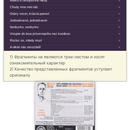
Matka si neodpocine nikdy
×
Chudy mne mel rád
×
Dobry vecer, krásná panno!
×
Jednadvacet, jednadvacet
×
Senkyrko, senkyrko
×
Vstupte do lesa prísernejsího nez kostlivec
×
Rozluc se, mlady muzi
×
A nikdo nás nerozdelí!
×
1) Фрагменты не являются трек-листом и носят
ознакомительный характер
2) Качество представленных фрагментов уступает
оригиналу