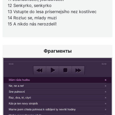
12 Senkyrko, senkyrko
13 Vstupte do lesa prísernejsího nez kostlivec
14 Rozluc se, mlady muzi
15 A nikdo nás nerozdelí!
Фрагменты
00:00
00:59
Mám ráda hudbu
×
Ne, ne a ne!
×
Sne pulnocní
×
Raz, dva, tri, ctyri
×
Kdo je ten novy strojník
×
Marne jsem chtela pohnout k odbíjení ty nevrlé hodiny
×