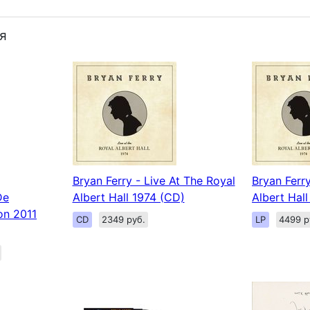
я
Bryan Ferry - Live At The Royal
Bryan Ferry
Albert Hall 1974 (CD)
Albert Hall
De
yon 2011
CD
2349 руб.
LP
4499 р