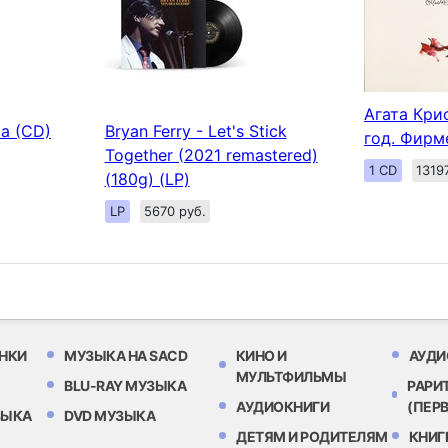
Агата Кри
ia (CD)
Bryan Ferry - Let's Stick
год. Фирм
Together (2021 remastered)
1 CD
1319
(180g) (LP)
LP
5670 руб.
НКИ
МУЗЫКА НА SACD
КИНО И
АУДИ
МУЛЬТФИЛЬМЫ
BLU-RAY МУЗЫКА
РАРИ
АУДИОКНИГИ
(ПЕР
ЗЫКА
DVD МУЗЫКА
ДЕТЯМ И РОДИТЕЛЯМ
КНИГ