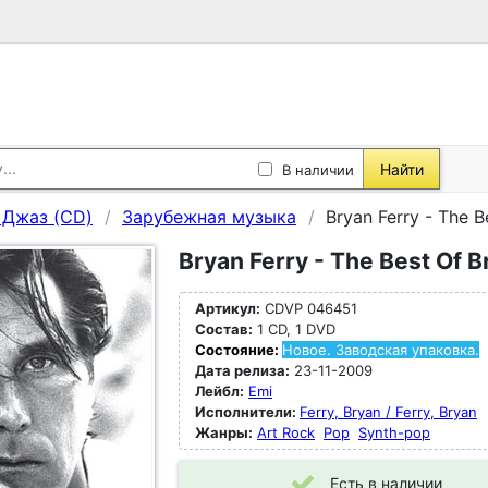
Найти
В наличии
, Джаз (CD)
Зарубежная музыка
Bryan Ferry - The B
Bryan Ferry - The Best Of B
Артикул:
CDVP 046451
Состав:
1 CD, 1 DVD
Состояние:
Новое. Заводская упаковка.
Дата релиза:
23-11-2009
Лейбл:
Emi
Исполнители:
Ferry, Bryan / Ferry, Bryan
Жанры:
Art Rock
Pop
Synth-pop
Есть в наличии