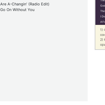
The
Are A-Changin' (Radio Edit)
God
o Go On Without You
The
I D
A Fo
1)
оз
2)
ор