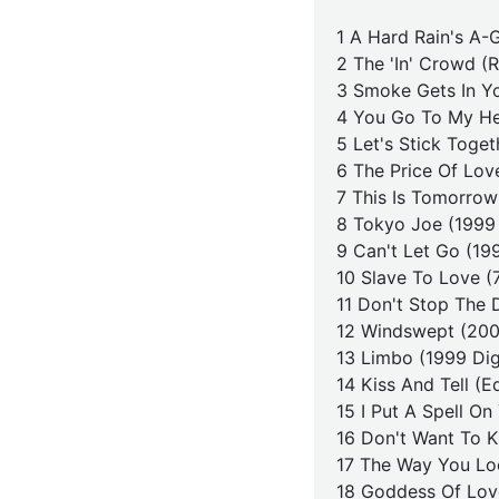
1 A Hard Rain's A-
2 The 'In' Crowd (
3 Smoke Gets In Yo
4 You Go To My He
5 Let's Stick Toget
6 The Price Of Lov
7 This Is Tomorrow
8 Tokyo Joe (1999 
9 Can't Let Go (19
10 Slave To Love (
11 Don't Stop The 
12 Windswept (200
13 Limbo (1999 Dig
14 Kiss And Tell (Ed
15 I Put A Spell On
16 Don't Want To K
17 The Way You Lo
18 Goddess Of Lov