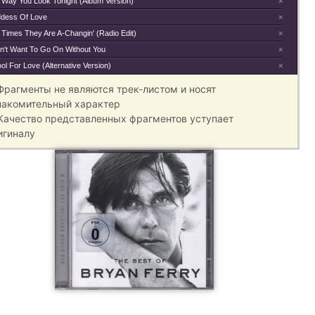
 Way You Look Tonight (Album Version)
×
dess Of Love
×
 Times They Are A-Changin' (Radio Edit)
×
on't Want To Go On Without You
×
ol For Love (Alternative Version)
×
 Фрагменты не являются трек-листом и носят
накомительный характер
 Качество представленных фрагментов уступает
игиналу