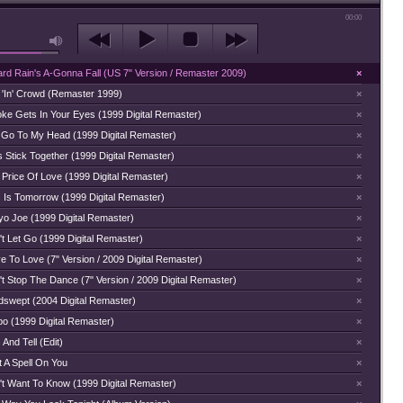
00:00
ard Rain's A-Gonna Fall (US 7" Version / Remaster 2009)
×
 'In' Crowd (Remaster 1999)
×
ke Gets In Your Eyes (1999 Digital Remaster)
×
 Go To My Head (1999 Digital Remaster)
×
s Stick Together (1999 Digital Remaster)
×
 Price Of Love (1999 Digital Remaster)
×
s Is Tomorrow (1999 Digital Remaster)
×
yo Joe (1999 Digital Remaster)
×
t Let Go (1999 Digital Remaster)
×
e To Love (7" Version / 2009 Digital Remaster)
×
t Stop The Dance (7" Version / 2009 Digital Remaster)
×
dswept (2004 Digital Remaster)
×
bo (1999 Digital Remaster)
×
 And Tell (Edit)
×
t A Spell On You
×
't Want To Know (1999 Digital Remaster)
×