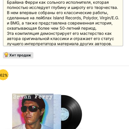
Брайана Ферри как сольного исполнителя, которая
полностью исследует глубину и широту его творчества.
В нем впервые собраны его классические работы,
сделанные на лейблах Island Records, Polydor, Virgin/E.G.
и BMG, а также представлена современная история,
охватывающая более чем 50-летний период.
Эта компиляция демонстрирует его мастерство как
автора оригинальной классики и отражает его статус
лучшего интерпретатора материала других авторов.
Она также подчеркивает звуковую универсальность
Брайана Ферри как сольного исполнителя - от рок-н-
Хит продаж
ролла до утонченной взрослой поп-музыки; от R&B и
танцевальных грувов до фортепианных баллад; от
электроники до эмбиента; от джаза до кантри, фолка,
блюза и авангардной новой волны. В центре -
-62%
уникальное звучание и стиль Брайана Ферри, артиста,
который остается актуальным, интересным и
безошибочно узнаваемым.
"Ретроспектива: Избранные записи 1973-2023"
представлена в виде серии продуктов, со-куратором и
арт-директором которых является Брайан Ферри. На
диске представлена подборка потрясающих
фотографий за всю его карьеру, сделанных одними из
самых известных фотографов рок-парадигмы, включая
Антона Корбайна, Мика Рока, Пенни Смита и Брайана