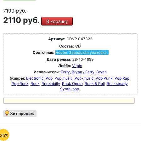
7199
руб.
2110 руб.
В корзину
Артикул:
CDVP 047322
Состав:
CD
Состояние:
Новое. Заводская упаковка.
Дата релиза:
28-10-1999
Лейбл:
Virgin
Исполнители:
Ferry, Bryan / Ferry, Bryan
Жанры:
Electronic
Pop
Pop music
Pop-music
Pop Punk
Pop Rap
Pop Rock
Rock
Rockabilly
Rock Opera
Rock & Roll
Rocksteady
Synth-pop
Хит продаж
-35%