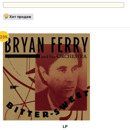
Хит продаж
-23%
LP