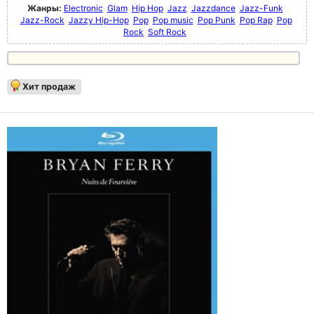
Жанры:
Electronic
Glam
Hip Hop
Jazz
Jazzdance
Jazz-Funk
Jazz-Rock
Jazzy Hip-Hop
Pop
Pop music
Pop Punk
Pop Rap
Pop
Rock
Soft Rock
Хит продаж