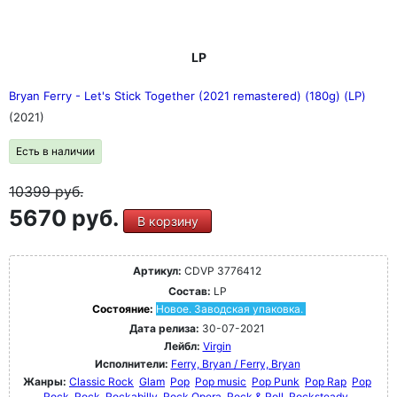
LP
Bryan Ferry - Let's Stick Together (2021 remastered) (180g) (LP)
(2021)
Есть в наличии
10399
руб.
5670 руб.
В корзину
Артикул:
CDVP 3776412
Состав:
LP
Состояние:
Новое. Заводская упаковка.
Дата релиза:
30-07-2021
Лейбл:
Virgin
Исполнители:
Ferry, Bryan / Ferry, Bryan
Жанры:
Classic Rock
Glam
Pop
Pop music
Pop Punk
Pop Rap
Pop
Rock
Rock
Rockabilly
Rock Opera
Rock & Roll
Rocksteady