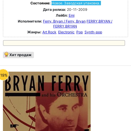
Состояние:
Новое. Заводская упаковка.
Дата релиза:
20-11-2009
Лейбл:
Emi
Исполнители:
Ferry, Bryan / Ferry, Bryan
FERRY,BRYAN /
FERRY,BRYAN
Жанры:
Art Rock
Electronic
Pop
Synth-pop
Хит продаж
-19%