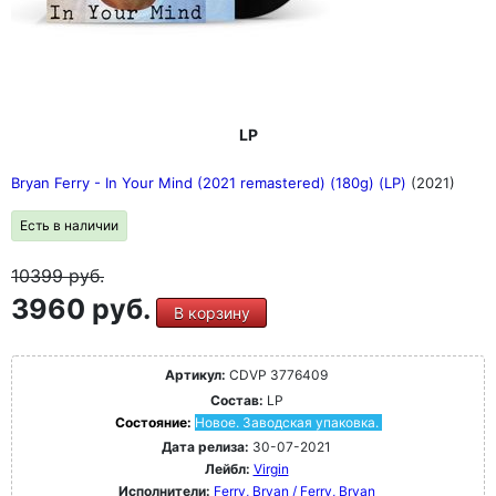
Ариса. Форматы CD и двойного LP станут идеальным
введением для тех, кто интересуется музыкой Брайана
Ферри, и предложат более широкую перспективу для
тех, кто с ней знаком. Кроме того, суперделюкс-бокс-
сет на 5 CD предлагает самое глубокое знакомство с
карьерой Брайана, включая раритеты, неизданные
записи и 100-страничную книгу с подробными
LP
примечаниями и еще более изысканными
фотографиями.
Bryan Ferry - In Your Mind (2021 remastered) (180g) (LP)
(2021)
Есть в наличии
10399
руб.
3960 руб.
В корзину
Артикул:
CDVP 3776409
Состав:
LP
Состояние:
Новое. Заводская упаковка.
Дата релиза:
30-07-2021
Лейбл:
Virgin
Исполнители:
Ferry, Bryan / Ferry, Bryan