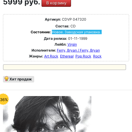
5999 руб.
В корзину
Артикул:
CDVP 047320
Состав:
CD
Состояние:
Новое. Заводская упаковка.
Дата релиза:
01-11-1999
Лейбл:
Virgin
Исполнители:
Ferry, Bryan / Ferry, Bryan
Жанры:
Art Rock
Ethereal
Pop Rock
Rock
Хит продаж
-36%