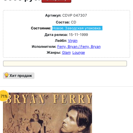
Артикул:
CDVP 047307
Состав:
CD
Состояние:
Новое. Заводская упаковка.
Дата релиза:
15-11-1999
Лейбл:
Virgin
Исполнители:
Ferry, Bryan / Ferry, Bryan
Жанры:
Glam
Lounge
Хит продаж
-71%