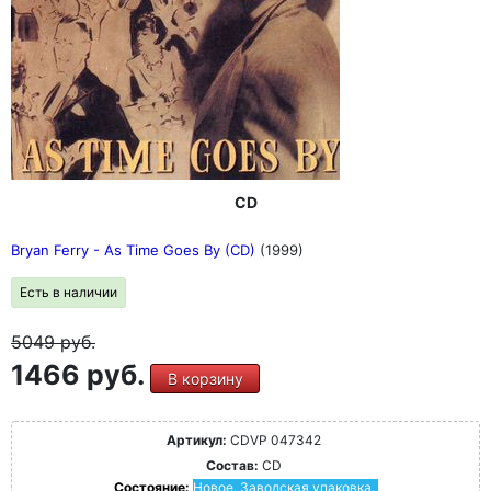
CD
Bryan Ferry - As Time Goes By (CD)
(1999)
Есть в наличии
5049
руб.
1466 руб.
В корзину
Артикул:
CDVP 047342
Состав:
CD
Состояние:
Новое. Заводская упаковка.