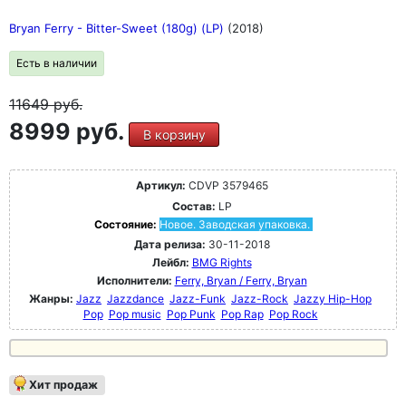
Bryan Ferry - Bitter-Sweet (180g) (LP)
(2018)
Есть в наличии
11649
руб.
8999 руб.
В корзину
Артикул:
CDVP 3579465
Состав:
LP
Состояние:
Новое. Заводская упаковка.
Дата релиза:
30-11-2018
Лейбл:
BMG Rights
Исполнители:
Ferry, Bryan / Ferry, Bryan
Жанры:
Jazz
Jazzdance
Jazz-Funk
Jazz-Rock
Jazzy Hip-Hop
Pop
Pop music
Pop Punk
Pop Rap
Pop Rock
Хит продаж