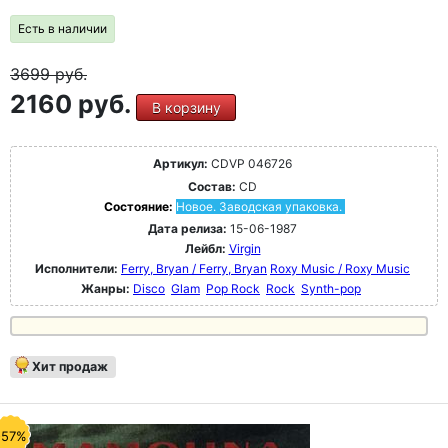
Есть в наличии
3699
руб.
2160 руб.
В корзину
Артикул:
CDVP 046726
Состав:
CD
Состояние:
Новое. Заводская упаковка.
Дата релиза:
15-06-1987
Лейбл:
Virgin
Исполнители:
Ferry, Bryan / Ferry, Bryan
Roxy Music / Roxy Music
Жанры:
Disco
Glam
Pop Rock
Rock
Synth-pop
Хит продаж
-57%