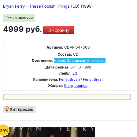
Bryan Ferry - These Foolish Things (CD)
(1999)
Есть в наличии
4999 руб.
В корзину
Артикул:
CDVP 047306
Состав:
CD
Состояние:
Новое. Заводская упаковка.
Дата релиза:
07-10-1999
Лейбл:
EG
Исполнители:
Ferry, Bryan / Ferry, Bryan
Жанры:
Glam
Lounge
Хит продаж
-39%