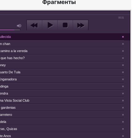
Фрагменты
00:31
llecida
×
n chan
×
camino a la vereda
×
u que has hecho?
×
oney
×
Cuarto De Tula
×
Enganadora
×
dinga
×
endra
×
a Vista Social Club
×
 gardenias
×
arretero
×
dela
×
zas, Quizas
×
nte Anos
×