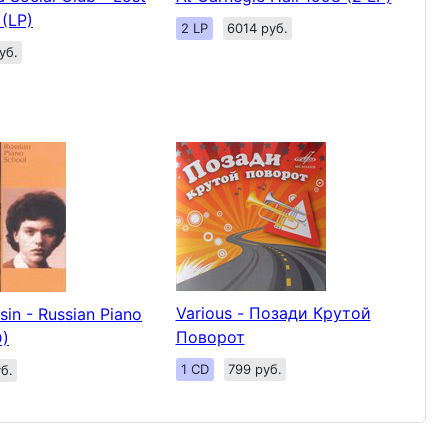
(LP)
2 LP
6014 руб.
уб.
Various - Позади Крутой
sin - Russian Piano
Поворот
D)
1 CD
799 руб.
б.