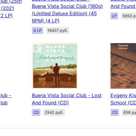
Club (25th
Buena Vista Social Club (180g)
And Found 
 (2021
(Limited Deluxe Edition) (45
(2 LP)
LP
5950 р
RPM) (4 LP)
4 LP
19437 руб.
lub -
Buena Vista Social Club - Lost
Evgeny Kis
Club
And Found (CD)
School (C
CD
2942 руб.
CD
658 ру