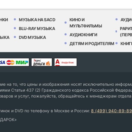
НКИ
МУЗЫКА НА SACD
КИНО И
АУДИ
МУЛЬТФИЛЬМЫ
BLU-RAY МУЗЫКА
РАРИ
АУДИОКНИГИ
(ПЕР
ЗЫКА
DVD МУЗЫКА
ДЕТЯМ И РОДИТЕЛЯМ
КНИГ
е на то, что цены и изображения носят исключительно информа
ями Статьи 437 (2) Гражданского кодекса Российской Федерац
оваров и услуг, пожалуйста, обращайтесь к менеджерам отдела
инок и DVD по телефону в Москве и России:
8 (499) 940-89-8
ОДАРОК»