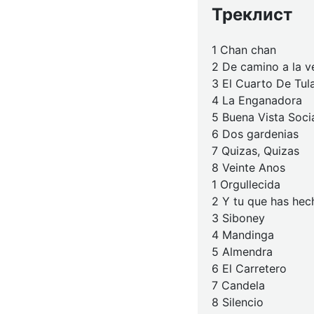
Треклист
1 Chan chan
2 De camino a la v
3 El Cuarto De Tul
4 La Enganadora
5 Buena Vista Soci
6 Dos gardenias
7 Quizas, Quizas
8 Veinte Anos
1 Orgullecida
2 Y tu que has hec
3 Siboney
4 Mandinga
5 Almendra
6 El Carretero
7 Candela
8 Silencio