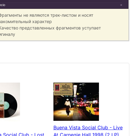
ncio
×
 Фрагменты не являются трек-листом и носят
накомительный характер
 Качество представленных фрагментов уступает
игиналу
Buena Vista Social Club - Live
a Social Club - Lost
At Carnegie Hall 1998 (2 LP)