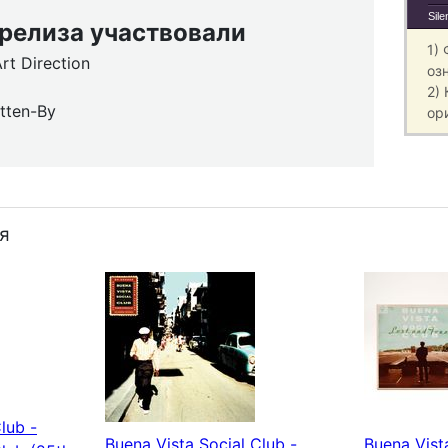
Sile
 релиза участвовали
1)
rt Direction
оз
2)
tten-By
ор
я
lub -
Buena Vista Social Club -
Buena Vist