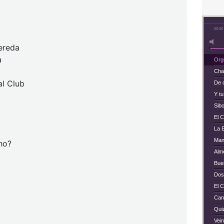
00:00
ereda
a
Orgu
Cha
al Club
De 
Y t
Sib
El 
La 
Man
ho?
Alm
Buen
Dos
El C
Can
Qui
Vei