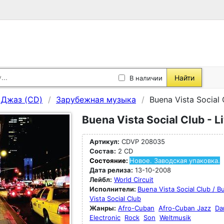
Найти
В наличии
, Джаз (CD)
Зарубежная музыка
Buena Vista Social 
Buena Vista Social Club - L
Артикул:
CDVP 208035
Состав:
2 CD
Состояние:
Новое. Заводская упаковка.
Дата релиза:
13-10-2008
Лейбл:
World Circuit
Исполнители:
Buena Vista Social Club / B
Vista Social Club
Жанры:
Afro-Cuban
Afro-Cuban Jazz
Da
Electronic
Rock
Son
Weltmusik