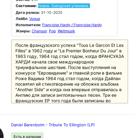
Состояние:
Новое. Заводская упаковка.
Дата релиза:
31-10-2025
Лейбл:
Vogue
Исполнители:
Françoise Hardy / Françoise Hardy
Жанры:
Chanson
Pop
Weltmusik
После французского успеха "Tous Le Garcon Et Les
Filles" в 1962 году и "Le Premier Bonheur Du Jour" в
1963 году, 1964 год стал годом, когда ФРАНСУАЗА
ХАРДИ начала свое международное
триумфальное шествие. После выступления на
конкурсе "Евровидение" и главной роли в фильме
Роже Вадима 1964 год стал годом, когда Дайлан
посвятил ей стихотворение на обложке альбома
"Another Side" и когда она впервые отправилась в
Англию для записи англоязычных песен. Три ее
французских EP того года были записаны во
Франции с Микки Бейкером. ФРАНСУАЗ оставила
французские студии и продюсеров и отправилась
в лондонскую Pye Studios. Она больше не
записывалась во Франции до 1968 года - в Англии
Daniel Barenboim - Tribute To Ellington (LP)
она даже обратилась к услугам тогдашнего
студийного гитариста Джимми Пейджа. В Англии
Есть в наличии