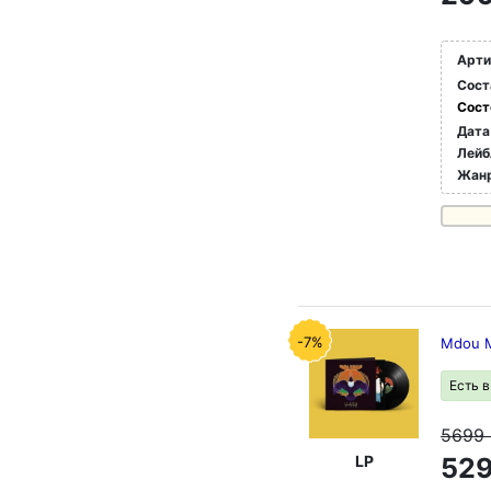
Арти
Сост
Сост
Дата
Лейб
Жан
-7%
Mdou Mo
Есть 
5699
LP
529