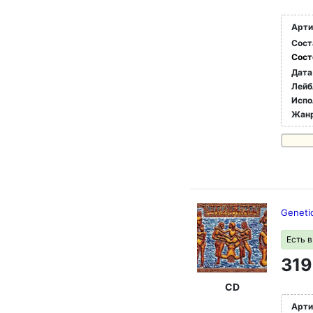
Арти
Сост
Сост
Дата
Лейб
Испо
Жан
Geneti
Есть 
319
CD
Арти