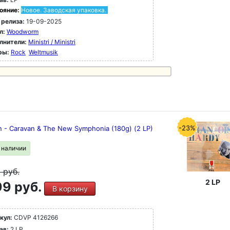
ояние:
Новое. Заводская упаковка.
 релиза:
19-09-2025
л:
Woodworm
лнители:
Ministri / Ministri
ры:
Rock
Weltmusik
-23%
n - Caravan & The New Symphonia (180g) (2 LP)
в наличии
9
руб.
2 LP
9 руб.
В корзину
кул:
CDVP 4126266
ав:
2 LP