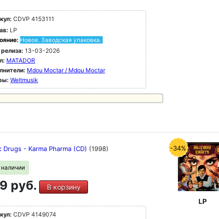
кул:
CDVP 4153111
ав:
LP
ояние:
Новое. Заводская упаковка.
 релиза:
13-03-2026
л:
MATADOR
лнители:
Mdou Moctar / Mdou Moctar
ры:
Weltmusik
-34%
c Drugs - Karma Pharma (CD)
(1998)
в наличии
9 руб.
В корзину
LP
кул:
CDVP 4149074