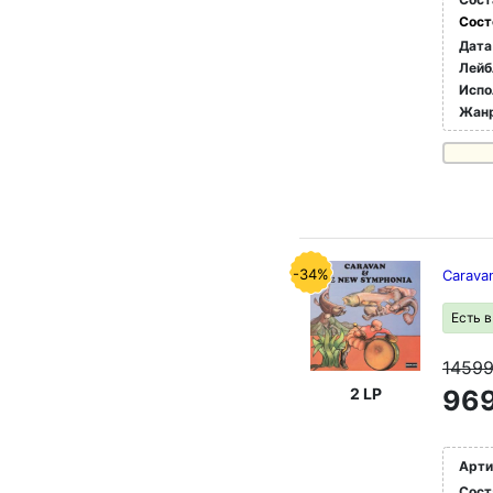
Сост
Дата
Лейб
Испо
Жан
-34%
Carava
Есть 
1459
2 LP
969
Арти
Сост