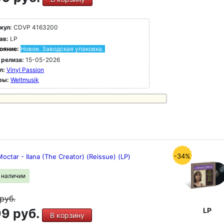
кул:
CDVP 4163200
ав:
LP
ояние:
Новое. Заводская упаковка.
 релиза:
15-05-2026
л:
Vinyl Passion
ры:
Weltmusik
-34%
ctar - Ilana (The Creator) (Reissue) (LP)
в наличии
руб.
9 руб.
LP
В корзину