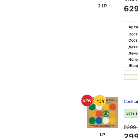
2 LP
629
Арти
Сост
Сост
Дата
Лейб
Испо
Жан
-43%
Cocktai
Есть 
5299
LP
299