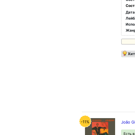
Сост
Дата
Лейб
Испо
Жан
Хит
-11%
João G
Есть 