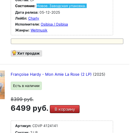
Состояние:
Новое. Заводская упаковка.
Дата релиза:
05-12-2025
Лейбл:
Charly
Исполнители:
Osibisa / Osibisa
Жанры:
Weltmusik
Хит продаж
Françoise Hardy - Mon Amie La Rose (2 LP)
(2025)
Есть в наличии
8399
руб.
6499 руб.
В корзину
Артикул:
CDVP 4124141
Состав:
2 LP