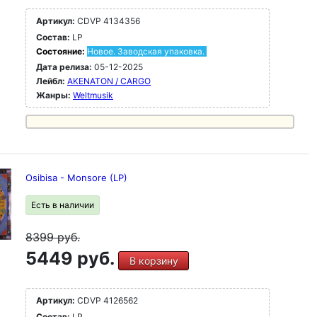
Артикул:
CDVP 4134356
Состав:
LP
Состояние:
Новое. Заводская упаковка.
Дата релиза:
05-12-2025
Лейбл:
AKENATON / CARGO
Жанры:
Weltmusik
Osibisa - Monsore (LP)
Есть в наличии
8399
руб.
5449 руб.
В корзину
Артикул:
CDVP 4126562
Состав:
LP