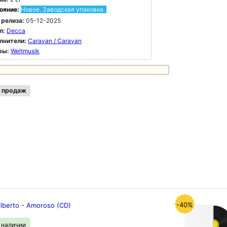
ояние:
Новое. Заводская упаковка.
 релиза:
05-12-2025
л:
Decca
лнители:
Caravan / Caravan
ры:
Weltmusik
 продаж
-40%
ilberto - Amoroso (CD)
в наличии