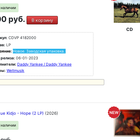
в наличии
0 руб.
В корзину
CD
кул:
CDVP 4182000
ав:
LP
ояние:
Новое. Заводская упаковка.
 релиза:
06-01-2023
лнители:
Daddy Yankee / Daddy Yankee
ры:
Weltmusik
ue Kidjo - Hope (2 LP)
(2026)
в наличии
9
руб.