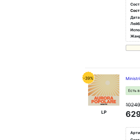
Сост
Сост
Дата
Лейб
Испо
Жан
-39%
Ministr
Есть 
1024
LP
629
Арти
Сост