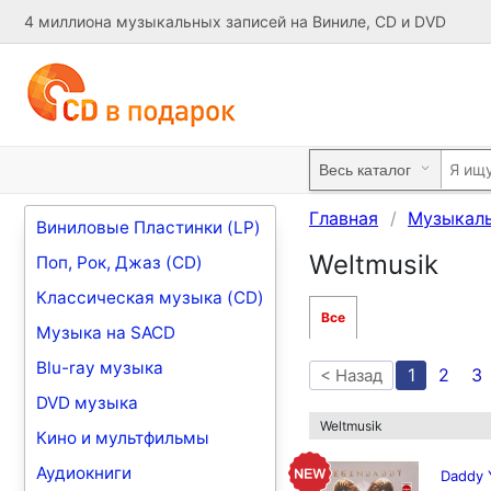
4 миллиона музыкальных записей на Виниле, CD и DVD
Главная
Музыкал
Виниловые Пластинки (LP)
Weltmusik
Поп, Рок, Джаз (CD)
Классическая музыка (CD)
Все
Музыка на SACD
Blu-ray музыка
1
2
3
< Назад
DVD музыка
Weltmusik
Кино и мультфильмы
Аудиокниги
Daddy 