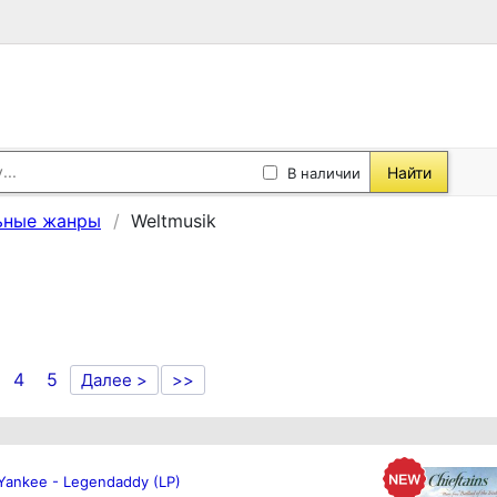
Найти
В наличии
ьные жанры
Weltmusik
4
5
Далее >
>>
Yankee - Legendaddy (LP)