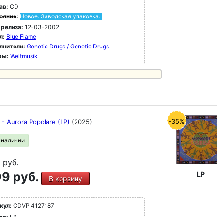
ав:
CD
ояние:
Новое. Заводская упаковка.
 релиза:
12-03-2002
л:
Blue Flame
лнители:
Genetic Drugs / Genetic Drugs
ры:
Weltmusik
-35%
i - Aurora Popolare (LP)
(2025)
в наличии
9
руб.
9 руб.
LP
В корзину
кул:
CDVP 4127187
ав:
LP