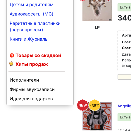
Детям и родителям
Есть 
Аудиокассеты (MC)
340
Раритетные пластинки
LP
(первопрессы)
Арти
Книги и Журналы
Сост
Сост
Дата
Товары со скидкой
Испо
Хиты продаж
Жан
Исполнители
Фирмы звукозаписи
Идеи для подарков
-38%
Angeliq
Есть 
1014