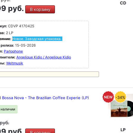
CD
9 руб.
В корзину
кул:
CDVP 4170425
ав:
2 LP
ояние:
Новое. Заводская упаковка.
 релиза:
15-05-2026
л:
Parlophone
лнители:
Angelique Kidjo / Angelique Kidjo
ры:
Weltmusik
-34%
l Bossa Nova - The Brazilian Coffee Experie (LP)
в наличии
руб.
9 руб.
LP
В корзину