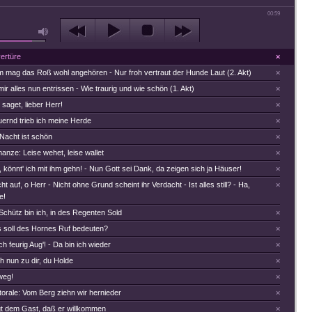
00:59
ertüre
×
 mag das Roß wohl angehören - Nur froh vertraut der Hunde Laut (2. Akt)
×
ir alles nun entrissen - Wie traurig und wie schön (1. Akt)
×
saget, lieber Herr!
×
uernd trieb ich meine Herde
×
Nacht ist schön
×
nze: Leise wehet, leise wallet
×
 könnt' ich mit ihm gehn! - Nun Gott sei Dank, da zeigen sich ja Häuser!
×
t auf, o Herr - Nicht ohne Grund scheint ihr Verdacht - Ist alles still? - Ha,
×
e!
Schütz bin ich, in des Regenten Sold
×
 soll des Hornes Ruf bedeuten?
×
h feurig Aug'! - Da bin ich wieder
×
 nun zu dir, du Holde
×
weg!
×
orale: Vom Berg ziehn wir hernieder
×
gt dem Gast, daß er willkommen
×