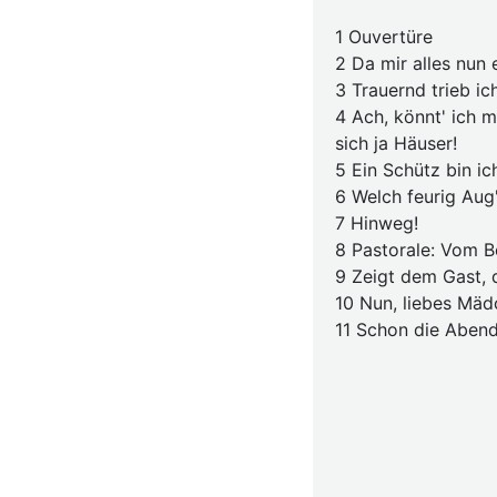
1 Ouvertüre
2 Da mir alles nun 
3 Trauernd trieb i
4 Ach, könnt' ich m
sich ja Häuser!
5 Ein Schütz bin ic
6 Welch feurig Aug'
7 Hinweg!
8 Pastorale: Vom B
9 Zeigt dem Gast,
10 Nun, liebes Mäd
11 Schon die Aben