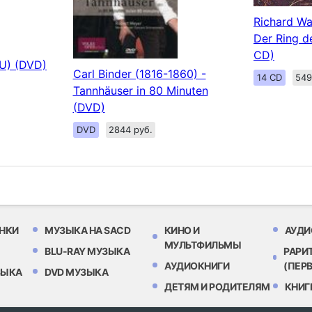
Richard Wa
Der Ring d
CD)
U) (DVD)
Carl Binder (1816-1860) -
14 CD
549
Tannhäuser in 80 Minuten
(DVD)
DVD
2844 руб.
НКИ
МУЗЫКА НА SACD
КИНО И
АУДИ
МУЛЬТФИЛЬМЫ
BLU-RAY МУЗЫКА
РАРИ
АУДИОКНИГИ
(ПЕР
ЗЫКА
DVD МУЗЫКА
ДЕТЯМ И РОДИТЕЛЯМ
КНИГ