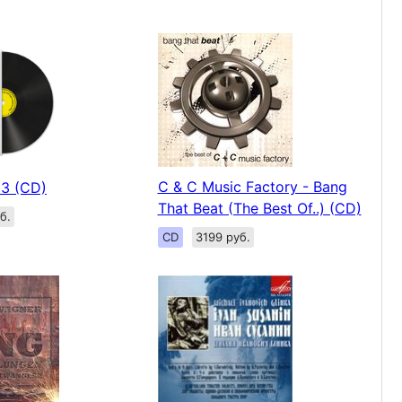
C & C Music Factory - Bang
3 (CD)
That Beat (The Best Of..) (CD)
б.
CD
3199 руб.