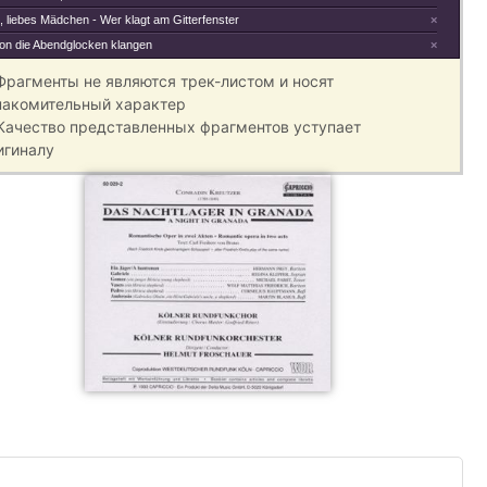
 liebes Mädchen - Wer klagt am Gitterfenster
×
on die Abendglocken klangen
×
 Фрагменты не являются трек-листом и носят
накомительный характер
 Качество представленных фрагментов уступает
игиналу