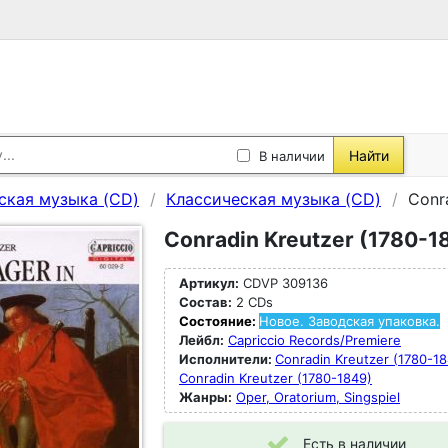
Найти
В наличии
ская музыка (CD)
Классическая музыка (CD)
Conra
Conradin Kreutzer (1780-18
Артикул:
CDVP 309136
Состав:
2 CDs
Состояние:
Новое. Заводская упаковка.
Лейбл:
Capriccio Records/Premiere
Исполнители:
Conradin Kreutzer (1780-18
Conradin Kreutzer (1780-1849)
Жанры:
Oper, Oratorium, Singspiel
Есть в наличии