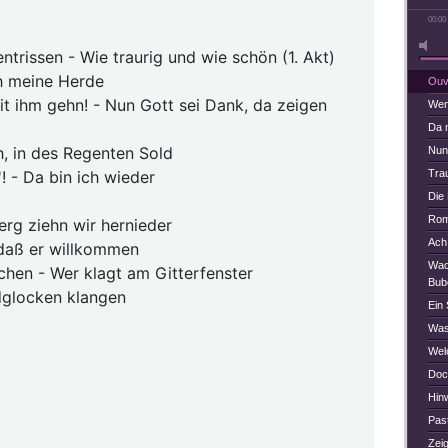
00:00
entrissen - Wie traurig und wie schön (1. Akt)
ch meine Herde
Ouv
it ihm gehn! - Nun Gott sei Dank, da zeigen
Wem
Da m
h, in des Regenten Sold
Nun 
! - Da bin ich wieder
Tra
Die 
Roma
erg ziehn wir hernieder
Ach,
 daß er willkommen
Wach
chen - Wer klagt am Gitterfenster
Bub
dglocken klangen
Ein 
Was
Welc
Doch
Hin
Past
Zei