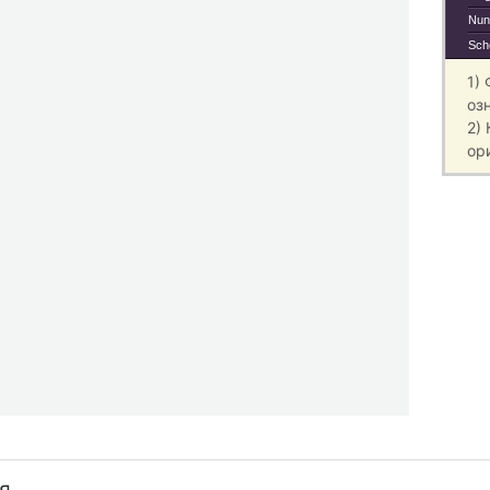
Nun,
Sch
1)
оз
2)
ор
я