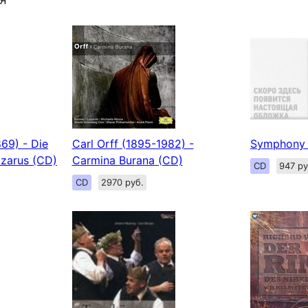
69) - Die
Carl Orff (1895-1982) -
Symphony 
azarus (CD)
Carmina Burana (CD)
CD
947 ру
CD
2970 руб.