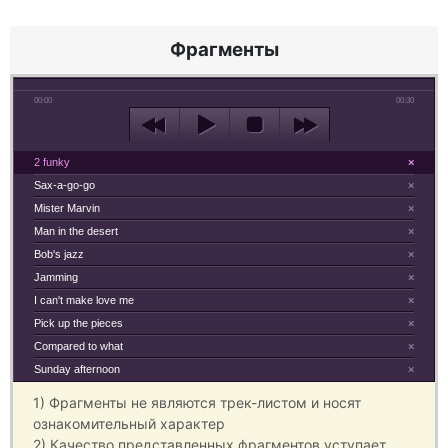
Фрагменты
00:00
00:30
2 funky
×
Sax-a-go-go
×
Mister Marvin
×
Man in the desert
×
Bob's jazz
×
Jamming
×
I can't make love me
×
Pick up the pieces
×
Compared to what
×
Sunday afternoon
×
1) Фрагменты не являются трек-листом и носят
ознакомительный характер
2) Качество представленных фрагментов уступает