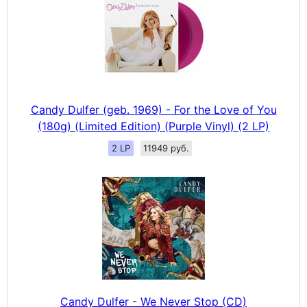
Candy Dulfer (geb. 1969) - For the Love of You
(180g) (Limited Edition) (Purple Vinyl) (2 LP)
2 LP
11949 руб.
Candy Dulfer - We Never Stop (CD)