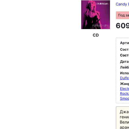
Candy 
Под з
609
CD
Арти
Сост
Сост
Дата
Лейб
Испо
Dulfe
Жан
Elect
Rocka
Smoo
Джаз
гени
Вели
аран