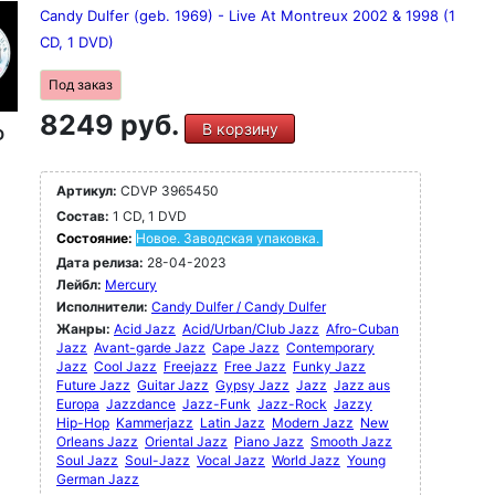
Candy Dulfer (geb. 1969) - Live At Montreux 2002 & 1998 (1
CD, 1 DVD)
Под заказ
8249 руб.
В корзину
D
Артикул:
CDVP 3965450
Состав:
1 CD, 1 DVD
Состояние:
Новое. Заводская упаковка.
Дата релиза:
28-04-2023
Лейбл:
Mercury
Исполнители:
Candy Dulfer / Candy Dulfer
Жанры:
Acid Jazz
Acid/Urban/Club Jazz
Afro-Cuban
Jazz
Avant-garde Jazz
Cape Jazz
Contemporary
Jazz
Cool Jazz
Freejazz
Free Jazz
Funky Jazz
Future Jazz
Guitar Jazz
Gypsy Jazz
Jazz
Jazz aus
Europa
Jazzdance
Jazz-Funk
Jazz-Rock
Jazzy
Hip-Hop
Kammerjazz
Latin Jazz
Modern Jazz
New
Orleans Jazz
Oriental Jazz
Piano Jazz
Smooth Jazz
Soul Jazz
Soul-Jazz
Vocal Jazz
World Jazz
Young
German Jazz