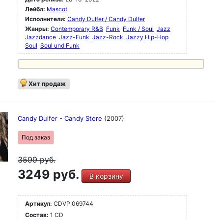
была на первом плане.
Лейбл:
Mascot
Исполнители:
Candy Dulfer / Candy Dulfer
Свою первую группу она создала в 13 лет, и с тех
Жанры:
Contemporary R&B
Funk
Funk / Soul
Jazz
пор без нее невозможно представить мировые
Jazzdance
Jazz-Funk
Jazz-Rock
Jazzy Hip-Hop
сцены.
Soul
Soul und Funk
Хит продаж
Candy Dulfer - Candy Store
(2007)
Под заказ
3599
руб.
3249 руб.
В корзину
Артикул:
CDVP 069744
Состав:
1 CD