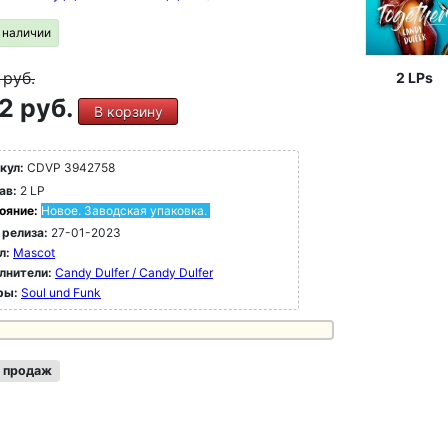
в наличии
9
руб.
2 LPs
2 руб.
В корзину
кул:
CDVP 3942758
ав:
2 LP
ояние:
Новое. Заводская упаковка.
 релиза:
27-01-2023
л:
Mascot
лнители:
Candy Dulfer / Candy Dulfer
ры:
Soul und Funk
 продаж