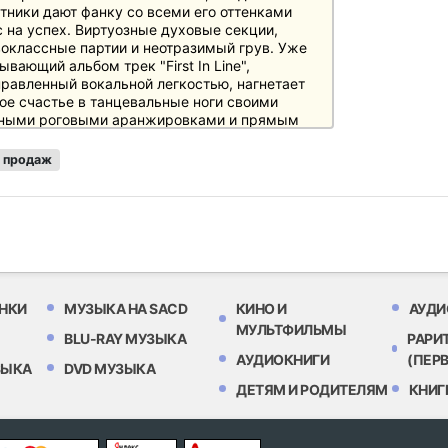
тники дают фанку со всеми его оттенками
 на успех. Виртуозные духовые секции,
оклассные партии и неотразимый грув. Уже
ывающий альбом трек "First In Line",
равленный вокальной легкостью, нагнетает
ое счастье в танцевальные ноги своими
ными роговыми аранжировками и прямым
ом - в основе лежит P-Funk 70-х годов
джа Клинтона. Не менее классической, в
 продаж
 Джеймса Брауна, является композиция "My
", в которой Кэнди блистает массивными
ами, а рэпер Пит Филли подгоняет свой фанк
олдскульный хип-хоп формат.
ормация о продукте:
тя почти два десятилетия после своего
та на GRAMMY® в 1990 году саксофонистка
НКИ
МУЗЫКА НА SACD
КИНО И
АУДИ
и Далфер заслужила репутацию энергичной
МУЛЬТФИЛЬМЫ
лнительницы, обладающей харизмой и
BLU-RAY МУЗЫКА
РАРИ
уальной привлекательностью.
АУДИОКНИГИ
(ПЕР
ЗЫКА
DVD МУЗЫКА
ер обнажила все свои способности - наглые
ДЕТЯМ И РОДИТЕЛЯМ
КНИГ
ергичные, а также несколько мягких штрихов
 мая 2009 г. на лейбле Heads Up International,
азделении Concord Music Group, вышел