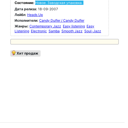
Состояние:
Новое. Заводская упаковка.
Дата релиза:
18-09-2007
Лейбл:
Heads Up
Исполнители:
Candy Dulfer / Candy Dulfer
Жанры:
Contemporary Jazz
Easy listening
Easy
Listening
Electronic
Samba
Smooth Jazz
Soul-Jazz
Хит продаж