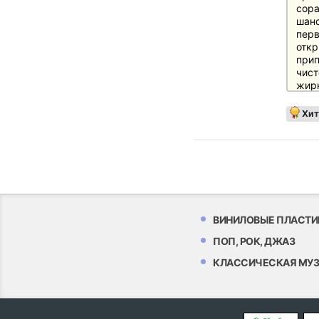
сора
шанс
перв
откр
прип
чист
жир
ритм
Джор
Хит
духе
Funk
грув
под 
Инф
Спус
дебю
ВИНИЛОВЫЕ ПЛАСТИ
Кэнд
испо
ПОП, РОК, ДЖАЗ
секс
КЛАССИЧЕСКАЯ МУ
Далф
и эн
- 12
подр