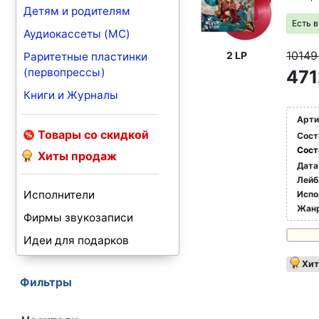
Детям и родителям
Есть 
Аудиокассеты (MC)
1014
2 LP
Раритетные пластинки
(первопрессы)
471
Книги и Журналы
Арти
Товары со скидкой
Сост
Сост
Хиты продаж
Дата
Лейб
Исполнители
Испо
Жан
Фирмы звукозаписи
Идеи для подарков
Хит
Фильтры