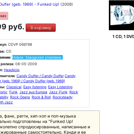
Dulfer (geb. 1969) - Funked Up!
(2009)
аказ
9 руб.
В корзину
1 CD, 1 DV
кул:
CDVP 069768
ав:
CD
ояние:
Новое. Заводская упаковка.
 релиза:
08-05-2009
л:
HeadsUp
лнители:
Candy Dulfer / Candy Dulfer
Candy
r (geb. 1969) / Candy Dulfer (geb. 1969)
ры:
Classical
Easy listening
Easy Listening
ronic
Funk
Jazz aus Europa
Jazz-Funk
Rock
billy
Rock Opera
Rock & Roll
Rocksteady
th Jazz
, фанк, регги, хип-хоп и поп-музыка
ально подготовлены на "Funked Up!
колепно спродюсированные, написанные и
жированные самостоятельно, Кэнди и ее