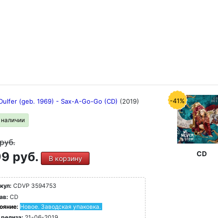
-41%
Dulfer (geb. 1969) - Sax-A-Go-Go (CD)
(2019)
в наличии
руб.
9 руб.
CD
В корзину
кул:
CDVP 3594753
ав:
CD
ояние:
Новое. Заводская упаковка.
 релиза:
21-06-2019