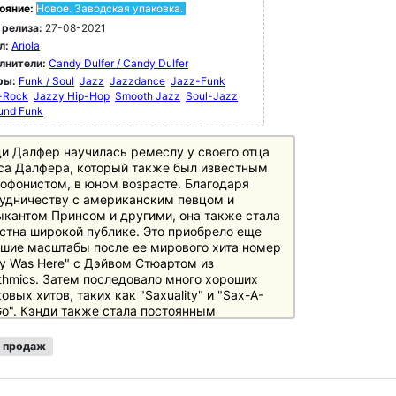
ояние:
Новое. Заводская упаковка.
 релиза:
27-08-2021
л:
Ariola
лнители:
Candy Dulfer / Candy Dulfer
ры:
Funk / Soul
Jazz
Jazzdance
Jazz-Funk
-Rock
Jazzy Hip-Hop
Smooth Jazz
Soul-Jazz
und Funk
и Далфер научилась ремеслу у своего отца
а Далфера, который также был известным
офонистом, в юном возрасте. Благодаря
удничеству с американским певцом и
кантом Принсом и другими, она также стала
стна широкой публике. Это приобрело еще
шие масштабы после ее мирового хита номер
ily Was Here" с Дэйвом Стюартом из
thmics. Затем последовало много хороших
овых хитов, таких как "Saxuality" и "Sax-A-
o". Кэнди также стала постоянным
тником чрезвычайно успешной группы Ladies
oul.
 продаж