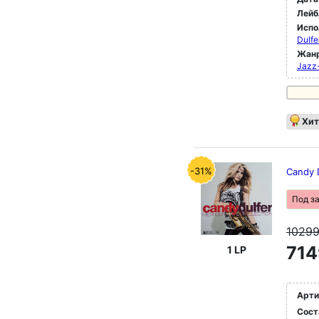
Лейб
Испо
Dulfe
Жан
Jazz
Хит
-31%
Candy D
Под з
1029
714
1 LP
Арти
Сост