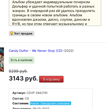
Альбом убеждает индивидуальным почерком
Дюльфер и удачной попыткой работать в разных
жанрах. В очередной раз ей удалось преодолеть
границы в своем новом альбоме. Альбом
вдохновлен джазом, диско, соулом, дэнсом и
R'n'B, но при этом отвечает музыкальному и
социальному зейтгейсту сегодняшнего дня.
Хит продаж
Она представляет собой глубоко личное и
уникальное сочетание музыкальных жанров и
влияний. Ее многогранность становится
очевидной снова и снова, и трудно поверить, что
Candy Dulfer - We Never Stop (CD)
(2022)
26 лет назад она стала известной благодаря
громкому сотрудничеству с Дэйвом Стюартом
Есть в наличии
(хит номер один во всем мире "Lily Was Here") и
легендарным Принсом, который в клипе на песню
5299
руб.
"Partyman" сделал едкое замечание ("When I want
sax, I call Candy").
3143 руб.
В корзину
В прошлом ей посчастливилось работать как на
сцене, так и в студии с такими музыкантами, как
Артикул:
CDVP 3942761
Ван Моррисон, Масео Паркер, Шейла И., Мэвис
Стейплз, Лайонел Ричи, Бейонсе, Pink Floyd, Чака
Состав:
CD
Хан, Арета Франклин. Несмотря на эти громкие
Состояние:
Новое. Заводская упаковка.
совместные работы, ее сольная карьера всегда
Дата релиза:
28-10-2022