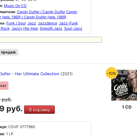
л:
Music On CD
лнители:
Candy Dulfer / Candy Dulfer
Candy
r (geb. 1969) / Candy Dulfer (geb. 1969)
ры:
Funk / Soul
Jazz
Jazzdance
Jazz-Funk
-Rock
Jazzy Hip-Hop
Smooth Jazz
Soul-Jazz
 продаж
-10%
ulfer - Her Ultimate Collection
(2021)
аказ
9
руб.
9 руб.
1 CD
В корзину
кул:
CDVP 3777960
ав:
1 LP