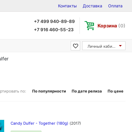
Контакты
Доставка
Оплата
+7 499 940-89-89
Корзина
(0)
+7 916 460-55-23
Личный кабинет
lfer
ртировать по:
По популярности
По дате релиза
По цене
Candy Dulfer - Together (180g)
(2017)