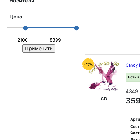
Носители
Цена
-17%
Candy 
Есть 
4349
CD
359
Арти
Сост
Сост
Дата