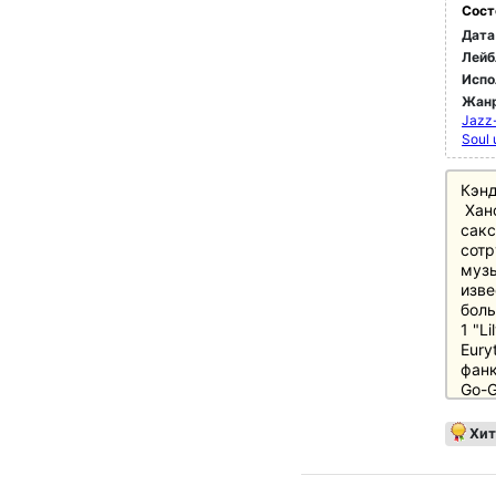
Сост
Дата
Лейб
Испо
Жан
Jazz
Soul 
Кэнд
Ханс
сакс
сотр
музы
изве
боль
1 "L
Eury
фанк
Go-G
учас
Of S
Хит